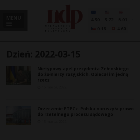
MENU
4.30
3.72
5.01
0.18
4.60
Dzień:
2022-03-15
Nietypowy apel prezydenta Zełenskiego
i
do żołnierzy rosyjskich. Obiecał im jedną
rzecz
15 marca, 2022
l
Orzeczenie ETPCz. Polska naruszyła prawo
do rzetelnego procesu sądowego
15 marca, 2022