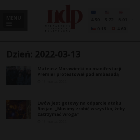
MENU
4.30
3.72
5.01
0.18
4.60
Dzień:
2022-03-13
Mateusz Morawiecki na manifestacji.
i
Premier protestował pod ambasadą
13 marca, 2022
l
Lwów jest gotowy na odparcie ataku
Rosjan. „Musimy zrobić wszystko, żeby
zatrzymać wroga”
13 marca, 2022