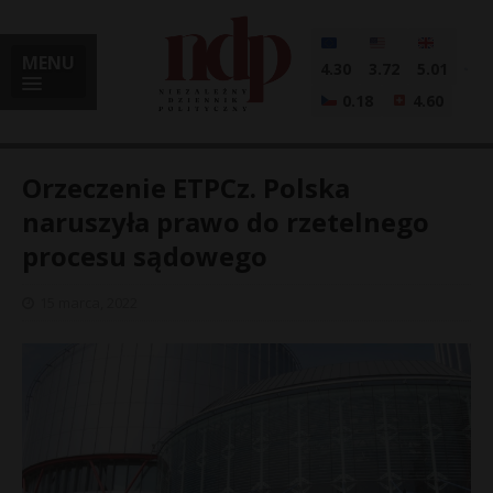
MENU
4.30
3.72
5.01
0.18
4.60
Orzeczenie ETPCz. Polska
naruszyła prawo do rzetelnego
procesu sądowego
i
15 marca, 2022
l