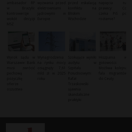
ambasador RP
wyzwania przed
przed eskalacją
napięcia na
w Brazylii:
elektrowniami
konfliktu na
prawicy: Co
kontrowersje
jądrowymi w
Bliskim
czeka PiS po
wokół decyzji
Europie
Wschodzie
rozłamie?
MSZ
Wyrok sądu w
Wynagrodzenia
Szokujące wyniki
Hiszpania w
Warszawie: Bank
na rynku mocy
audytu w
gotowości:
musi zwrócić
osiągnęły 7,61
Szpitalu
Możliwa kolejna
pechową
mld zł w 2025
Południowym:
fala migrantów
pożyczkę
roku
Rafał
do Ceuty
ofierze
Trzaskowski
oszustwa
ujawnia
skandaliczne
praktyki