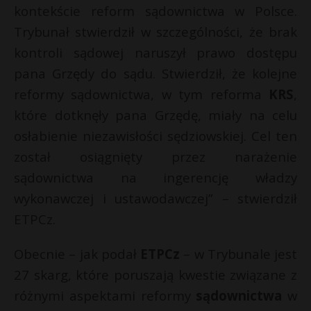
*
kontekście reform sądownictwa w Polsce.
P
Trybunał stwierdził w szczególności, że brak
kontroli sądowej naruszył prawo dostępu
pana Grzędy do sądu. Stwierdził, że kolejne
reformy sądownictwa, w tym reforma
KRS
,
E
które dotknęły pana Grzędę, miały na celu
i
osłabienie niezawisłości sędziowskiej. Cel ten
l
został osiągnięty przez narażenie
sądownictwa na ingerencję władzy
wykonawczej i ustawodawczej” – stwierdził
ETPCz.
Obecnie – jak podał
ETPCz
– w Trybunale jest
27 skarg, które poruszają kwestie związane z
różnymi aspektami reformy
sądownictwa
w