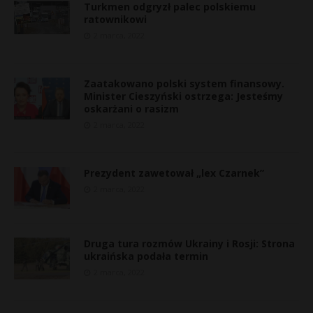
Turkmen odgryzł palec polskiemu
ratownikowi
2 marca, 2022
Zaatakowano polski system finansowy.
Minister Cieszyński ostrzega: Jesteśmy
oskarżani o rasizm
2 marca, 2022
Prezydent zawetował „lex Czarnek”
2 marca, 2022
Druga tura rozmów Ukrainy i Rosji: Strona
ukraińska podała termin
2 marca, 2022
s
s