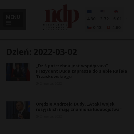
MENU
4.30
3.72
5.01
0.18
4.60
Dzień:
2022-03-02
„Dziś potrzebna jest współpraca”.
i
Prezydent Duda zaprasza do siebie Rafała
Trzaskowskiego
2 marca, 2022
l
Orędzie Andrzeja Dudy. „Ataki wojsk
rosyjskich mają znamiona ludobójstwa”
2 marca, 2022