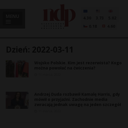
MENU
4.30
3.73
5.02
0.18
4.60
Dzień:
2022-03-11
Wojsko Polskie. Kim jest rezerwista? Kogo
i
można powołać na ćwiczenia?
11 marca, 2022
l
Andrzej Duda rozbawił Kamalę Harris, gdy
mówił o przyjaźni. Zachodnie media
zwracają jednak uwagę na jeden szczegół
11 marca, 2022