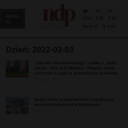
MENU
4.30
3.73
5.02
0.18
4.60
Dzień:
2022-02-03
„Harcerz Morawieckiego”, jeden z „ludzi
i
cienia”. Kim jest Mariusz Chłopik, który
odchodzi z Legii w atmosferze skandalu
3 lutego, 2022
l
Rosja może przeprowadzić inspekcję w
amerykańskiej bazie Redzikowo
3 lutego, 2022