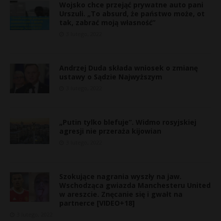
Wojsko chce przejąć prywatne auto pani
Urszuli. „To absurd, że państwo może, ot
tak, zabrać moją własność”
3 lutego, 2022
Andrzej Duda składa wniosek o zmianę
ustawy o Sądzie Najwyższym
3 lutego, 2022
„Putin tylko blefuje”. Widmo rosyjskiej
agresji nie przeraża kijowian
3 lutego, 2022
*
Szokujące nagrania wyszły na jaw.
Wschodząca gwiazda Manchesteru United
w areszcie. Znęcanie się i gwałt na
partnerce [VIDEO+18]
t
3 lutego, 2022