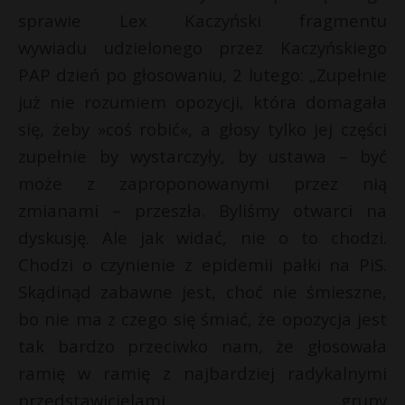
sprawie Lex Kaczyński fragmentu
wywiadu udzielonego przez Kaczyńskiego
PAP dzień po głosowaniu, 2 lutego: „Zupełnie
już nie rozumiem opozycji, która domagała
się, żeby »coś robić«, a głosy tylko jej części
zupełnie by wystarczyły, by ustawa – być
może z zaproponowanymi przez nią
zmianami – przeszła. Byliśmy otwarci na
dyskusję. Ale jak widać, nie o to chodzi.
Chodzi o czynienie z epidemii pałki na PiS.
Skądinąd zabawne jest, choć nie śmieszne,
bo nie ma z czego się śmiać, że opozycja jest
tak bardzo przeciwko nam, że głosowała
ramię w ramię z najbardziej radykalnymi
przedstawicielami grupy