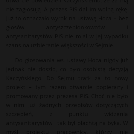
otwarcie powiedzieli Kaczyńskiemu, że za nią
nie zagłosują. A prezes PiS dał im wolną rękę.
Już to oznaczało wyrok na ustawę Hoca – bez
głosów antyszczepionkowców i
antysanitarystów PiS nie miał w jej wypadku
szans na uzbieranie większości w Sejmie.
Do głosowania ws. ustawy Hoca nigdy już
jednak nie doszło, co było osobistą decyzją
Kaczyńskiego. Do Sejmu trafił za to nowy
projekt – tym razem otwarcie popierany i
promowany przez prezesa PiS. Choć nie było
w nim już żadnych przepisów dotyczących
szczepień, z punktu widzenia
antysanitarystów i tak był płachtą na byka. W
myśl projektu pracownicy, którzy nie