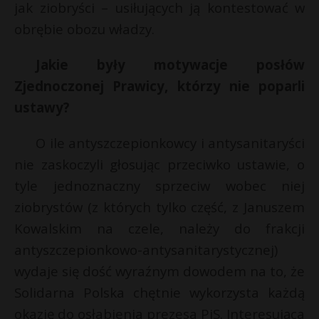
jak ziobryści – usiłujących ją kontestować w
obrębie obozu władzy.
Jakie były motywacje posłów
Zjednoczonej Prawicy, którzy nie poparli
ustawy?
O ile antyszczepionkowcy i antysanitaryści
nie zaskoczyli głosując przeciwko ustawie, o
tyle jednoznaczny sprzeciw wobec niej
ziobrystów (z których tylko część, z Januszem
Kowalskim na czele, należy do frakcji
antyszczepionkowo-antysanitarystycznej)
wydaje się dość wyraźnym dowodem na to, że
Solidarna Polska chętnie wykorzysta każdą
okazję do osłabienia prezesa PiS. Interesująca