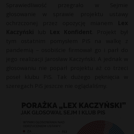
Sprawiedliwość przegrało w Sejmie
P
głosowanie w sprawie projektu ustawy
ochrzczonej przez opozycję mianem
Lex
Kaczyński
lub
Lex Konfident
. Projekt był
tym ostatnim pomysłem PiS na walkę z
E
pandemią – osobiście firmował go i parł do
i
jego realizacji Jarosław Kaczyński. A jednak w
l
głosowaniu nie poparł projektu aż co trzeci
t
E
poseł klubu PiS. Tak dużego pęknięcia w
szeregach PiS jeszcze nie oglądaliśmy.
i
l
*