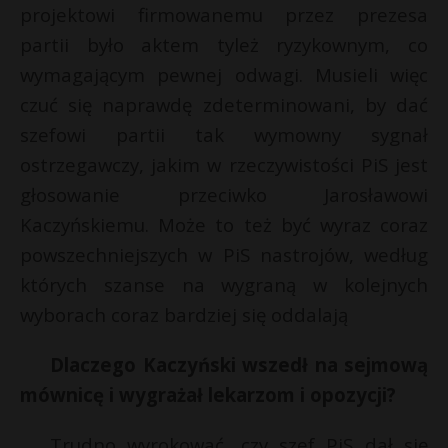
projektowi firmowanemu przez prezesa
partii było aktem tyleż ryzykownym, co
wymagającym pewnej odwagi. Musieli więc
czuć się naprawdę zdeterminowani, by dać
szefowi partii tak wymowny sygnał
ostrzegawczy, jakim w rzeczywistości PiS jest
głosowanie przeciwko Jarosławowi
Kaczyńskiemu. Może to też być wyraz coraz
powszechniejszych w PiS nastrojów, według
których szanse na wygraną w kolejnych
wyborach coraz bardziej się oddalają
Dlaczego Kaczyński wszedł na sejmową
mównicę i wygrażał lekarzom i opozycji?
Trudno wyrokować, czy szef PiS dał się