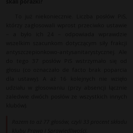
skali porażki?
To już niekoniecznie. Liczba posłów PiS,
którzy zagłosowali wprost przeciwko ustawie
– a było ich 24 – odpowiada wprawdzie
wszelkim szacunkom dotyczącym siły frakcji
antyszczepionkowo-antysanitarystycznej. Ale
do tego 37 posłów PiS wstrzymało się od
głosu (co oznaczało de facto brak poparcia
dla ustawy). A aż 16 kolejnych nie wzięło
udziału w głosowaniu (przy absencji łącznie
zaledwie dwóch posłów ze wszystkich innych
klubów).
Razem to aż 77 głosów, czyli 33 procent składu
klubu Prawa i Sprawiedliwości.