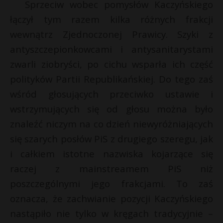
Sprzeciw wobec pomysłów Kaczyńskiego
łączył tym razem kilka różnych frakcji
wewnątrz Zjednoczonej Prawicy. Szyki z
antyszczepionkowcami i antysanitarystami
zwarli ziobryści, po cichu wsparła ich część
polityków Partii Republikańskiej. Do tego zaś
wśród głosujących przeciwko ustawie i
wstrzymujących się od głosu można było
znaleźć niczym na co dzień niewyróżniających
się szarych posłów PiS z drugiego szeregu, jak
i całkiem istotne nazwiska kojarzące się
raczej z mainstreamem PiS niż
poszczególnymi jego frakcjami. To zaś
oznacza, że zachwianie pozycji Kaczyńskiego
nastąpiło nie tylko w kręgach tradycyjnie –