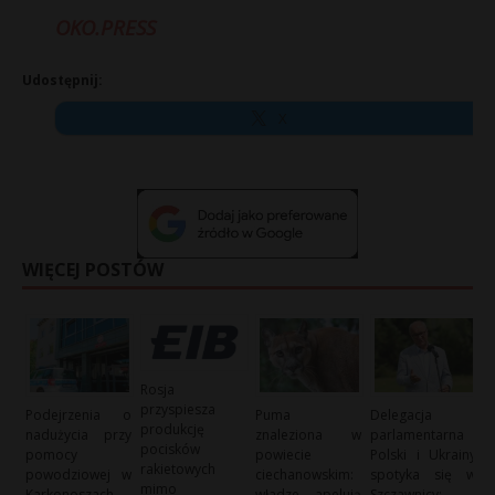
OKO.PRESS
Udostępnij:
X
WIĘCEJ POSTÓW
Rosja
przyspiesza
Podejrzenia o
Puma
Delegacja
produkcję
nadużycia przy
znaleziona w
parlamentarna
pocisków
pomocy
powiecie
Polski i Ukrainy
rakietowych
powodziowej w
ciechanowskim:
spotyka się w
mimo
Karkonoszach
władze apelują
Szczawnicy: