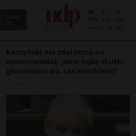
MENU
4.30
3.72
5.03
0.18
4.61
Kaczyński nie zdał testu na
wszechwładzę. Jakie będą skutki
głosowania ws. Lex Konfident?
i
3 lutego, 2022
l