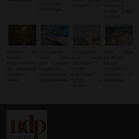
problemów
o ostrożność
Budowanie
technicznych
mostów ponad
kryzysem
Wojsko na
Kontrowersje
Amerykańskie
Susza i upały
Majorce:
wokół szefa
firmy mogą
paraliżują
Przygotowania
Kolei Czeskich:
zablokować
Europę:
do całkowitego
rezygnacja z
transfer
energetyczne
zaćmienia
poświadczenia
technologii
wyzwania na
Słońca
bezpieczeństwa
Patriot na
horyzoncie
Ukrainę