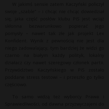
W jakimś sensie zatem Kaczyński policzył
swoje „szable” – i chcąc nie chcąc dowiedział
się, jaka część posłów klubu PiS jest wciąż
skłonna bezwarunkowo popierać jego
pomysły – nawet tak złe jak projekt Lex
Konfident. Wynik z pewnością nie jest dla
niego zadowalający, tym bardziej że widzi go
czarno na białym każdy polityk, lokalny
działacz czy nawet szeregowy członek partii.
Przywództwo Kaczyńskiego w PiS zostało
poddane stress testowi – i przeszło go tylko
częściowo.
To samo widzą też wyborcy Prawa i
Sprawiedliwości, od dawna przyzwyczajeni do