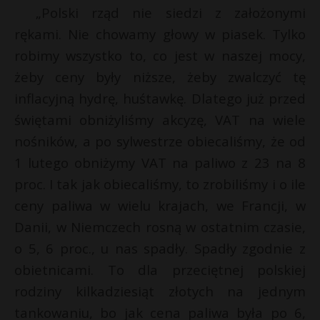
t
„Polski rząd nie siedzi z założonymi
r
rękami. Nie chowamy głowy w piasek. Tylko
robimy wszystko to, co jest w naszej mocy,
s
żeby ceny były niższe, żeby zwalczyć tę
s
inflacyjną hydrę, huśtawkę. Dlatego już przed
świętami obniżyliśmy akcyzę, VAT na wiele
nośników, a po sylwestrze obiecaliśmy, że od
1 lutego obniżymy VAT na paliwo z 23 na 8
proc. I tak jak obiecaliśmy, to zrobiliśmy i o ile
ceny paliwa w wielu krajach, we Francji, w
Danii, w Niemczech rosną w ostatnim czasie,
o 5, 6 proc., u nas spadły. Spadły zgodnie z
obietnicami. To dla przeciętnej polskiej
rodziny kilkadziesiąt złotych na jednym
tankowaniu, bo jak cena paliwa była po 6,