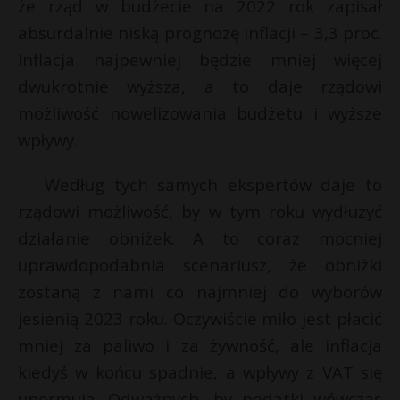
że rząd w budżecie na 2022 rok zapisał
absurdalnie niską prognozę inflacji – 3,3 proc.
Inflacja najpewniej będzie mniej więcej
dwukrotnie wyższa, a to daje rządowi
możliwość nowelizowania budżetu i wyższe
wpływy.
Według tych samych ekspertów daje to
rządowi możliwość, by w tym roku wydłużyć
działanie obniżek. A to coraz mocniej
uprawdopodabnia scenariusz, że obniżki
zostaną z nami co najmniej do wyborów
jesienią 2023 roku. Oczywiście miło jest płacić
mniej za paliwo i za żywność, ale inflacja
kiedyś w końcu spadnie, a wpływy z VAT się
unormują. Odważnych, by podatki wówczas