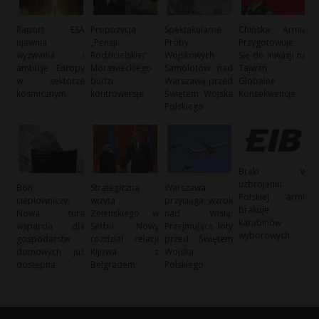
Raport ESA
Propozycja
Spektakularne
Chińska Armia
ujawnia
„Pensji
Próby
Przygotowuje
wyzwania i
Rodzicielskiej”
Wojskowych
Się do Inwazji na
ambicje Europy
Morawieckiego
Samolotów nad
Tajwan:
w sektorze
budzi
Warszawą przed
Globalne
kosmicznym
kontrowersje
Świętem Wojska
Konsekwencje
Polskiego
Braki w
uzbrojeniu:
Bon
Strategiczna
Warszawa
Polskiej armii
ciepłowniczy:
wizyta
przyciąga wzrok
brakuje
Nowa tura
Zełenskiego w
nad Wisłą:
karabinów
wsparcia dla
Serbii: Nowy
Przejmujące loty
wyborowych
gospodarstw
rozdział relacji
przed Świętem
domowych już
Kijowa z
Wojska
dostępna
Belgradem
Polskiego