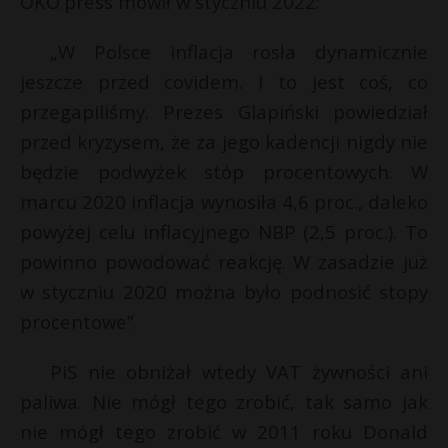
OKO.press mówił w styczniu 2022:
„W Polsce inflacja rosła dynamicznie
jeszcze przed covidem. I to jest coś, co
przegapiliśmy. Prezes Glapiński powiedział
przed kryzysem, że za jego kadencji nigdy nie
będzie podwyżek stóp procentowych. W
marcu 2020 inflacja wynosiła 4,6 proc., daleko
powyżej celu inflacyjnego NBP (2,5 proc.). To
powinno powodować reakcję. W zasadzie już
w styczniu 2020 można było podnosić stopy
procentowe”.
PiS nie obniżał wtedy VAT żywności ani
paliwa. Nie mógł tego zrobić, tak samo jak
nie mógł tego zrobić w 2011 roku Donald