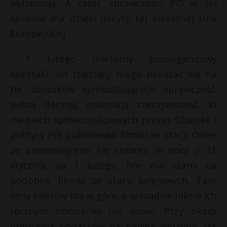
wyhamują. A część sprawczości PiS w tej
sprawie ma dzięki decyzji tej strasznej Unii
Europejskiej.
1 lutego mieliśmy propagandowy
spektakl, bo rządzący mogli pokazać się na
tle obrazków symbolizujących sprawczość.
Jedną decyzją zmieniają rzeczywistość. W
mediach społecznościowych prezes Obajtek i
politycy PiS publikowali filmiki ze stacji Orlen
ze zmieniającymi się cenami w nocy z 31
stycznia na 1 lutego. Nie ma szans na
podobne filmiki ze stacji kolejowych. Tam
ceny biletów idą w górę, a w rządzie nikt o ich
ręcznym obniżaniu nie mówi. Przy okazji
obniżania podatków na paliwa widzimy, jak