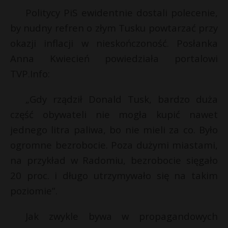
Politycy PiS ewidentnie dostali polecenie,
by nudny refren o złym Tusku powtarzać przy
okazji inflacji w nieskończoność. Posłanka
Anna Kwiecień powiedziała portalowi
TVP.Info:
„Gdy rządził Donald Tusk, bardzo duża
część obywateli nie mogła kupić nawet
jednego litra paliwa, bo nie mieli za co. Było
ogromne bezrobocie. Poza dużymi miastami,
na przykład w Radomiu, bezrobocie sięgało
20 proc. i długo utrzymywało się na takim
poziomie”.
Jak zwykle bywa w propagandowych