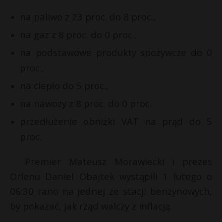
P
na paliwo z 23 proc. do 8 proc.,
na gaz z 8 proc. do 0 proc.,
na podstawowe produkty spożywcze do 0
*
proc.,
E
na ciepło do 5 proc.,
i
na nawozy z 8 proc. do 0 proc.
l
przedłużenie obniżki VAT na prąd do 5
t
proc.
r
Premier Mateusz Morawiecki i prezes
Orlenu Daniel Obajtek wystąpili 1 lutego o
06:30 rano na jednej ze stacji benzynowych,
by pokazać, jak rząd walczy z inflacją.