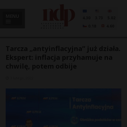
MENU
4.30
3.73
5.02
0.18
4.60
Tarcza „antyinflacyjna” już działa.
Ekspert: inflacja przyhamuje na
chwilę, potem odbije
i
3 lutego, 2022
l