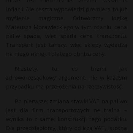
może też nieznacznie zmaleć wskaźnik
inflacji. Ale reszta wypowiedzi premiera to już
myślenie magiczne. Odtwórzmy logikę
Mateusza Morawieckiego w tym zdaniu: cena
paliw spada, więc spada cena transportu.
Transport jest tańszy, więc sklepy wydadzą
na niego mniej. I dlatego obniżą ceny.
Niestety, to, co brzmi jak
zdroworozsądkowy argument, nie w każdym
przypadku ma przełożenia na rzeczywistość.
Po pierwsze: zmiana stawki VAT na paliwo
jest dla firm transportowych neutralna –
wynika to z samej konstrukcji tego podatku.
Dla przedsiębiorcy, który odlicza VAT, istotna