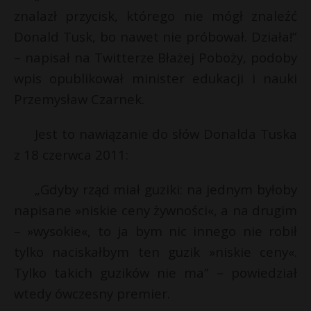
znalazł przycisk, którego nie mógł znaleźć
Donald Tusk, bo nawet nie próbował. Działa!”
– napisał na Twitterze Błażej Poboży, podoby
wpis opublikował minister edukacji i nauki
Przemysław Czarnek.
Jest to nawiązanie do słów Donalda Tuska
z 18 czerwca 2011:
„Gdyby rząd miał guziki: na jednym byłoby
napisane »niskie ceny żywności«, a na drugim
– »wysokie«, to ja bym nic innego nie robił
tylko naciskałbym ten guzik »niskie ceny«.
Tylko takich guzików nie ma” – powiedział
wtedy ówczesny premier.