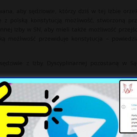
ana, aby sędziowie, którzy dziś w tej Izbie orzek
ie z polską konstytucją możliwość, stworzoną prz
nnej Izby w SN, aby mieli także możliwość przejśc
aką możliwość przewiduje konstytucja – powiedzi
ż sędziwie z Izby Dyscyplinarnej pozostaną w Są
 Jurkowskiego o straszne rzeczy. Pokazała niepoko
szy tej szokującej sprawy (Tseo/hs)
bo zajęli się jakimś problemem? Masz ciekawy te
rotnie nas zainspirowały, a na ich podstawie pows
i. Wszystkie historie znajdziecie tutaj. Napisz lis