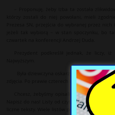
– Proponuję, żeby Izba ta została zlikwidow
którzy zostali do niej powołani, mieli zgodn
Prezesa SN, przejścia do wybranej przez nich i
jeżeli tak wybiorą – w stan spoczynku, bo t
czwartek na konferencji Andrzej Duda.
Prezydent podkreślił jednak, że liczy, i
Najwyższym.
Była dziewczyna oskarżyła Łukasza „Jurasa”
zdjęcia. Po prawie czterech latach jest ciąg dal
Chcesz, żebyśmy opisali Twoją historię al
Napisz do nas! Listy od czytelników już wielok
liczne teksty. Wiele listów publikujemy w całośc