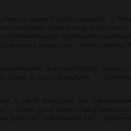
t zmiany w ustawie o Sądzie Najwyższym. – Chci
sceny politycznej. Ściślej mówiąc, myślę tutaj w
 kół parlamentarnych nie jest wielkim zaskoczen
olę dokonania takiego krok – mówił prezydent 
marszałkowskiej prezydencki projekt ustawy, a 
any ustawy o Sądzie Najwyższym – poinform
zona w Sądzie Najwyższym Izba Odpowiedzialn
iów. – Projekt zmiany ustawy o Sądzie Najwyższy
enia sporu z KE i odblokowania KPO – poinform