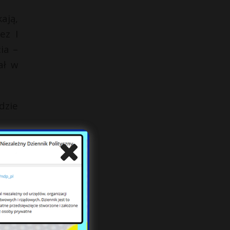
ają,
ez I
ia –
ał w
dzie
jące
mat?
tały
t do