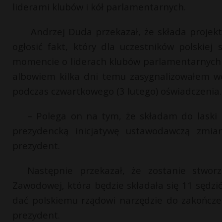
liderami klubów i kół parlamentarnych.
Andrzej Duda przekazał, że składa projek
ogłosić fakt, który dla uczestników polskiej 
momencie o liderach klubów parlamentarnych i
albowiem kilka dni temu zasygnalizowałem w
podczas czwartkowego (3 lutego) oświadczenia.
– Polega on na tym, że składam do laski 
prezydencką inicjatywę ustawodawczą zmi
prezydent.
Następnie przekazał, że zostanie stwor
Zawodowej, która będzie składała się 11 sędz
dać polskiemu rządowi narzędzie do zakończ
prezydent.