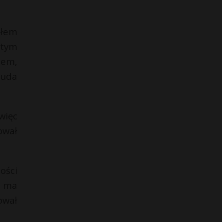
ałem
 tym
iem,
Duda
więc
ował
ości
m ma
ował