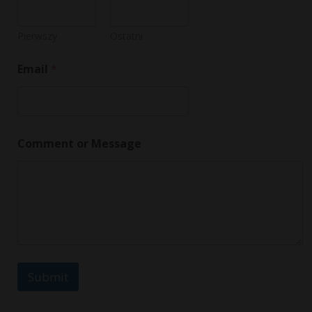
Pierwszy
Ostatni
Email
*
M
Comment or Message
e
s
s
a
g
e
*
*
Submit