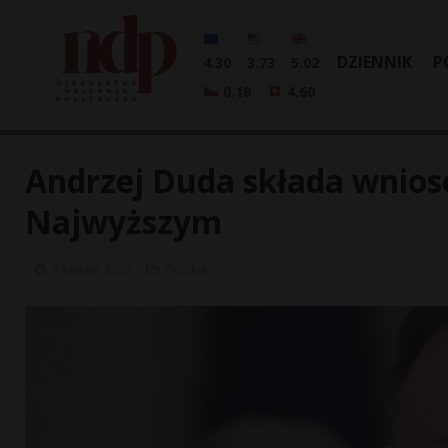
DZIENNIK
P
4.30
3.73
5.02
0.18
4.60
Andrzej Duda składa wnios
Najwyższym
3 lutego, 2022
Polska