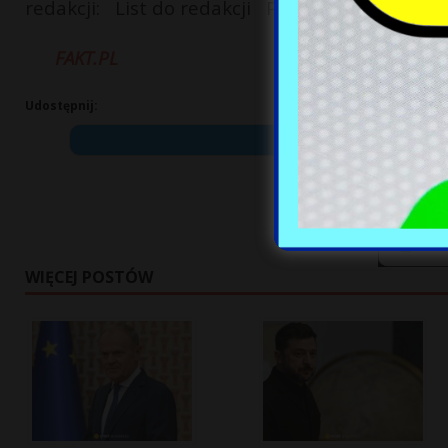
redakcji: List do redakcji Podziel się tym art
FAKT.PL
Udostępnij:
WIĘCEJ POSTÓW