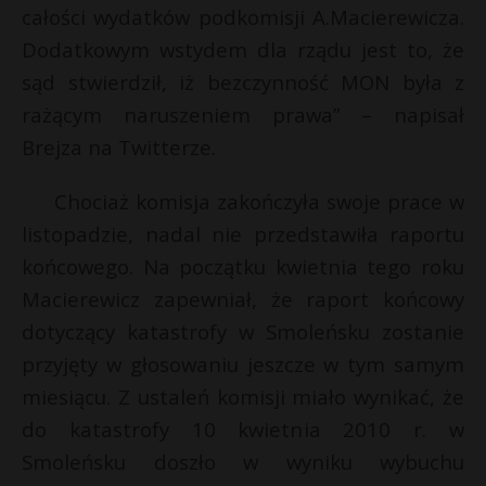
t
całości wydatków podkomisji A.Macierewicza.
r
Dodatkowym wstydem dla rządu jest to, że
sąd stwierdził, iż bezczynność MON była z
s
rażącym naruszeniem prawa” – napisał
s
Brejza na Twitterze.
Chociaż komisja zakończyła swoje prace w
listopadzie, nadal nie przedstawiła raportu
końcowego. Na początku kwietnia tego roku
Macierewicz zapewniał, że raport końcowy
dotyczący katastrofy w Smoleńsku zostanie
przyjęty w głosowaniu jeszcze w tym samym
miesiącu. Z ustaleń komisji miało wynikać, że
do katastrofy 10 kwietnia 2010 r. w
Smoleńsku doszło w wyniku wybuchu