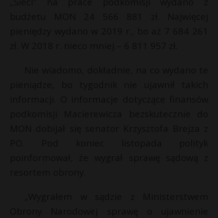
„Sieci” na prace podkomisji wydano z
P
budżetu MON 24 566 881 zł. Najwięcej
pieniędzy wydano w 2019 r., bo aż 7 684 261
zł. W 2018 r. nieco mniej – 6 811 957 zł.
E
Nie wiadomo, dokładnie, na co wydano te
s
pieniądze, bo tygodnik nie ujawnił takich
s
i
informacji. O informacje dotyczące finansów
l
podkomisji Macierewicza bezskutecznie do
MON dobijał się senator Krzysztofa Brejza z
r
PO. Pod koniec listopada polityk
r
poinformował, że wygrał sprawę sądową z
resortem obrony.
„Wygrałem w sądzie z Ministerstwem
Obrony Narodowej sprawę o ujawnienie