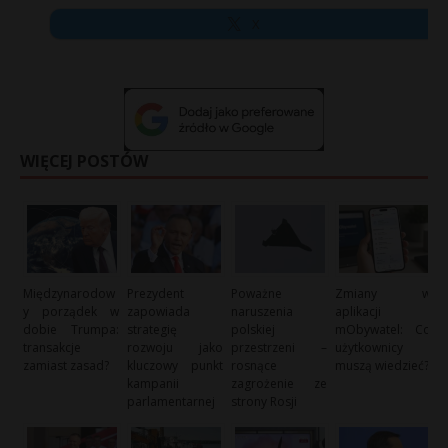
X
WIĘCEJ POSTÓW
Międzynarodow
Prezydent
Poważne
Zmiany w
y porządek w
zapowiada
naruszenia
aplikacji
dobie Trumpa:
strategię
polskiej
mObywatel: Co
transakcje
rozwoju jako
przestrzeni –
użytkownicy
zamiast zasad?
kluczowy punkt
rosnące
muszą wiedzieć?
kampanii
zagrożenie ze
parlamentarnej
strony Rosji