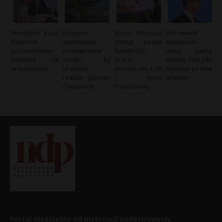
Prezydent Karol
Rumunia
Korea Północna
Morawiecki
Nawrocki
wprowadza
testuje pocisk
zapowiada
podsumowuje
nadzwyczajne
balistyczny
nową partię:
pierwszy rok
środki, by
przed
Rozwój Plus jako
urzędowania
uratować
manewrami USA
nadzieja polskiej
reaktor jądrowy
i Korei
prawicy
Cernavoda
Południowej
Portal niezależny od instytucji państwowych,