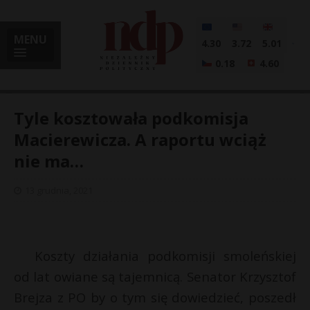
MENU
4.30
3.72
5.01
0.18
4.60
Tyle kosztowała podkomisja
Macierewicza. A raportu wciąż
nie ma…
i
13 grudnia, 2021
l
Koszty działania podkomisji smoleńskiej
od lat owiane są tajemnicą. Senator Krzysztof
Brejza z PO by o tym się dowiedzieć, poszedł