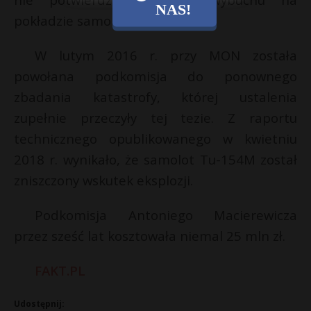
NAS!
pokładzie samolotu.
W lutym 2016 r. przy MON została
powołana podkomisja do ponownego
zbadania katastrofy, której ustalenia
zupełnie przeczyły tej tezie. Z raportu
technicznego opublikowanego w kwietniu
2018 r. wynikało, że samolot Tu-154M został
zniszczony wskutek eksplozji.
Podkomisja Antoniego Macierewicza
przez sześć lat kosztowała niemal 25 mln zł.
FAKT.PL
Udostępnij: