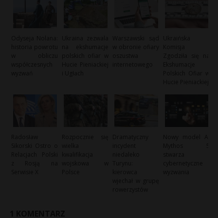
Odyseja Nolana:
Ukraina zezwala
Warszawski sąd
Ukraińska
historia powrotu
na ekshumacje
w obronie ofiary
Komisja
w obliczu
polskich ofiar w
oszustwa
Zgodziła się na
współczesnych
Hucie Pieniackiej
internetowego
Ekshumacje
wyzwań
i Ugłach
Polskich Ofiar w
Hucie Pieniackiej
Radosław
Rozpocznie się
Dramatyczny
Nowy model AI
Sikorski Ostro o
wielka
incydent
Mythos 5
Relacjach Polski
kwalifikacja
niedaleko
stwarza
z Rosją na
wojskowa w
Turynu:
cybernetyczne
Serwisie X
Polsce
kierowca
wyzwania
wjechał w grupę
rowerzystów
1 KOMENTARZ