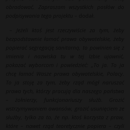
obradować. Zapraszam wszystkich posłów do
P
podpisywania tego projektu –
dodał.
– Jeżeli ktoś jest rzeczywiście za tym, żeby
*
bezpodstawnie łamać prawa obywatelskie, żeby
E
E
popierać segregację sanitarną, to powinien się z
imienia i nazwiska tu w tej Izbie ujawnić,
i
i
l
l
pokazać wyborcom i powiedzieć: „To ja. To ja
*
chcę łamać Wasze prawa obywatelskie, Polacy.
To ja stoję za tym, żeby rząd mógł naruszać
prawa tych, którzy pracują dla naszego państwa
– żołnierzy, funkcjonariuszy służb. Grozić
wstrzymywaniem awansów, grozić usunięciem ze
służby, tylko za to, że np. ktoś korzysta z praw,
które – nawet rząd teoretycznie popiera – czyli