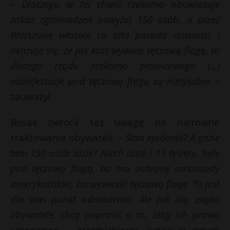
– Dlaczego w tej chwili rzekomo obowiązuje
zakaz zgromadzeń powyżej 150 osób, a przez
Warszawę właśnie co szła parada równości i
okazuje się, że jak ktoś wywiesi tęczową flagę, to
dlatego rządu rzekomo prawicowego (…)
manifestacje pod tęczową flagą są nietykalne
–
zauważył.
Bosak zwrócił też uwagę na nierówne
traktowanie obywateli.
– Stan epidemii? A gdzie
tam 150 osób idzie? Niech idzie i 15 tysięcy, byle
pod tęczową flagą, bo ma ochronę ambasady
amerykańskiej, bo wywiesili tęczową flagę. To jest
dla was punkt odniesienia. Ale jak idą zwykli
obywatele, chcą poprosić o to, żeby ich prawa
szanowano – przedsiębiorcy, ludzie w innych