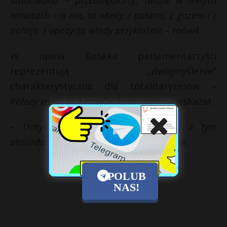
tematach – a nie, to wtedy z pałami, z gazem i z
policją. I opozycja wtedy przyklaśnie –
mówił.
W opinii Bosaka parlamentarzyści
reprezentują „dwójmyślenie”
charakterystyczne dla totalitaryzmów.
–
Polacy znają to z czasów komunizmu –
wskazał.
– Uchylmy stan epidemii, skończmy z tym
absurdem –
zaapelował Krzysztof Bosak
POLUB
NAS!