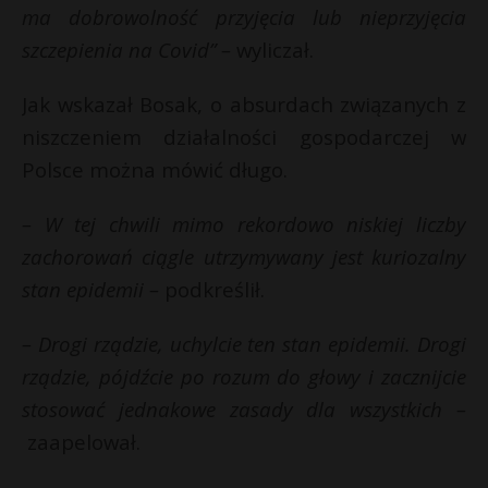
t
ma dobrowolność przyjęcia lub nieprzyjęcia
r
szczepienia na Covid” –
wyliczał.
Jak wskazał Bosak, o absurdach związanych z
s
s
niszczeniem działalności gospodarczej w
Polsce można mówić długo.
– W tej chwili mimo rekordowo niskiej liczby
zachorowań ciągle utrzymywany jest kuriozalny
stan epidemii –
podkreślił.
– Drogi rządzie, uchylcie ten stan epidemii. Drogi
rządzie, pójdźcie po rozum do głowy i zacznijcie
stosować jednakowe zasady dla wszystkich –
zaapelował.