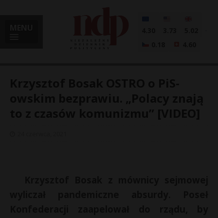
MENU
4.30
3.73
5.02
0.18
4.60
Krzysztof Bosak OSTRO o PiS-
owskim bezprawiu. „Polacy znają
to z czasów komunizmu” [VIDEO]
i
24 czerwca, 2021
l
Krzysztof Bosak z mównicy sejmowej
wyliczał pandemiczne absurdy. Poseł
Konfederacji zaapelował do rządu, by