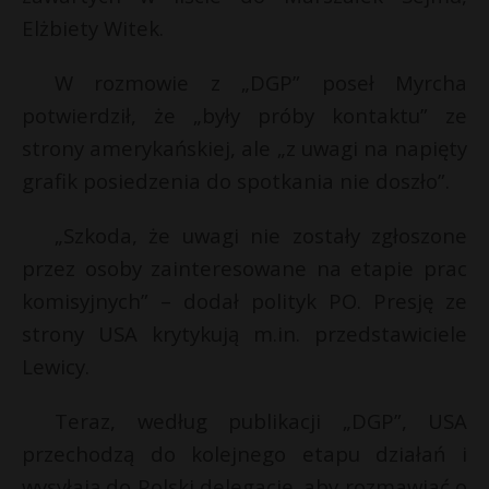
t
Elżbiety Witek.
r
W rozmowie z „DGP” poseł Myrcha
s
potwierdził, że „były próby kontaktu” ze
s
strony amerykańskiej, ale „z uwagi na napięty
grafik posiedzenia do spotkania nie doszło”.
„Szkoda, że uwagi nie zostały zgłoszone
przez osoby zainteresowane na etapie prac
komisyjnych” – dodał polityk PO. Presję ze
strony USA krytykują m.in. przedstawiciele
Lewicy.
Teraz, według publikacji „DGP”, USA
przechodzą do kolejnego etapu działań i
wysyłają do Polski delegację, aby rozmawiać o