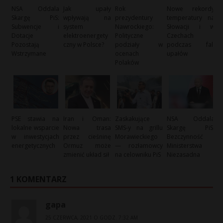
NSA Oddala
Jak upały
Rok
Nowe rekordy
Skargę PiS:
wpływają na
prezydentury
temperatury na
Subwencje i
system
Nawrockiego:
Słowacji i w
Dotacje
elektroenergety
Polityczne
Czechach
Pozostają
czny w Polsce?
podziały w
podczas fali
Wstrzymane
ocenach
upałów
Polaków
PSE stawia na
Iran i Oman:
Zaskakujące
NSA Oddala
lokalne wsparcie
Nowa trasa
SMS-y na grillu
Skargę PiS:
w inwestycjach
przez cieśninę
Morawieckiego
Bezczynność
energetycznych
Ormuz może
— rozłamowcy
Ministerstwa
zmienić układ sił
na celowniku PiS
Niezasadna
1 KOMENTARZ
gapa
25 CZERWCA, 2021 O GODZ. 7:32 AM