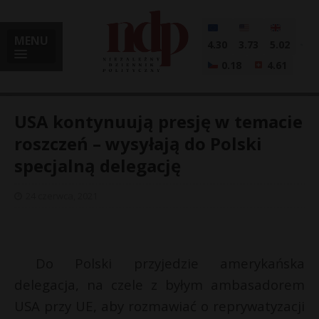
MENU
4.30
3.73
5.02
0.18
4.61
USA kontynuują presję w temacie
roszczeń – wysyłają do Polski
specjalną delegację
i
24 czerwca, 2021
l
Do Polski przyjedzie amerykańska
delegacja, na czele z byłym ambasadorem
USA przy UE, aby rozmawiać o reprywatyzacji