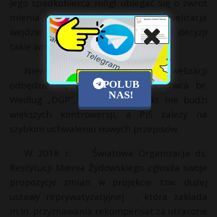
jego spadkobierca mógł ubiegać się o zwrot
mienia lub odszkodowanie. Jeśli nowelizacja
wejdzie w życie, to po 30 latach od decyzji
takie wnioski będą oddalane.
Niewykluczone, że głosowanie nowelizacji
POLUB
odbędzie się w czwartek, 24 czerwca br.
NAS!
Według „DGP”, w Sejmie projekt nie budzi
większych kontrowersji, a PiS zależy na
szybkim uchwaleniu nowych przepisów.
W 2018 r. Światowa Organizacja ds.
Restytucji Mienia Żydowskiego zgłosiła swoje
propozycje zmian w projekcie tzw. dużej
ustawy reprywatyzacyjnej , która zakłada
m.in. przyznawania rekompensat za utracone