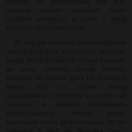
twierdził, że uniemożliwiają one m.in.
P
realizację roszczeń żydowskich wobec
majątków utraconych w czasie II wojny
światowej i po jej zakończeniu.
*
E
Po tym, jak media na początku tygodnia
ujawniły treść listu, amerykańscy dyplomaci
i
podjęli próby interwencji innymi kanałami.
l
Jak pisze „Dziennik Gazeta Prawna”,
t
próbowali oni dotrzeć posła PO Arkadiusza
r
Myrchy. Jest on szefem komisji
ustawodawczej i uczestniczy w pracach nad
zmianami w kodeksie postępowania
administracyjnego. Według gazety,
Amerykanie chcieli go przekonywać do tez
zawartych w liście do Marszałek Sejmu,