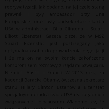
reprywatyzacji. Jak podano, na jej czele staną
prawnik i były ambasador przy Unii
Europejskiej oraz były podsekretarz skarbu
USA w administracji Billa Clintona – Stuart
Elliott Eizenstat. Gazeta pisze, że w MSZ
Stuart Eizenstat jest postrzegany jako
optymalna osoba do prowadzenia negocjacji
i że ma on na swoim koncie zakończone
kompromisem rozmowy z rządami Szwajcarii,
Niemiec, Austrii i Francji. W 2013 roku, za
kadencji Baracka Obamy, ówczesna sekretarz
stanu Hillary Clinton ustanowiła Eizenstat
specjalnym doradcą rządu USA ds. zagadnień
związanych z Holocaustem. Wiadomo też, że
jego bliska osoba ocalała z Holokaustu w