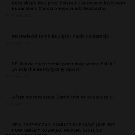
Rosyjski polityk grozi Polsce i USA nowym kryzysem
kubańskim. Chodzi o wypowiedź Mosbacher
16 maja, 2020
Morawiecki zamknie Śląsk? Padła deklaracja
16 maja, 2020
PE: Będzie zaostrzenie procedury wobec Polski?
„Niesłychanie krytyczny raport”
16 maja, 2020
Afera maseczkowa. Zarobił nie tylko Łukasz G.
16 maja, 2020
GEN. SKRZYPCZAK: ZAMIAST KUPOWAĆ JAVELINY
POWINNIŚMY ROZWIJAĆ WŁASNE SYSTEMY