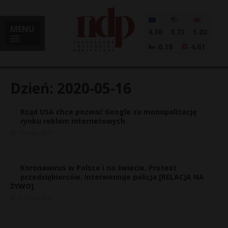
MENU
4.30
3.73
5.02
0.18
4.61
Dzień:
2020-05-16
Rząd USA chce pozwać Google za monopolizację
i
rynku reklam internetowych
16 maja, 2020
l
Koronawirus w Polsce i na świecie. Protest
przedsiębiorców. Interweniuje policja [RELACJA NA
ŻYWO]
16 maja, 2020