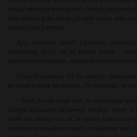
zakupy wynikają według mnie z decyzji politycznych
takie zakupy tylko wtedy, jak była wojna, żeby uz
nie ma takiej potrzeby.
Były dowódca Wojsk Lądowych zaznacza,
systemowy, który coś by Polsce dawał.
– Taki
polskiemu przemysłowi, rozwojowi polskich technolo
Generał nawiązał też do samych systemów p
bo mógł dobrze go poznać, ale zaznacza, że nie
– Spike już ma swoje lata, to technologia spr
zasięgu w zasadzie nic nowego nie daje. Wiem, że p
wcale nie. Wydaje mi się, że trzeba szukać inny
systemów przeciwpancernych –
powiedział gen. S