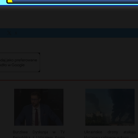
X
Burzliwa Dyskusja w TV
Ukraińskie drony atakują
Republika z Udziałem Posła
kluczową rafinerię w Rosji