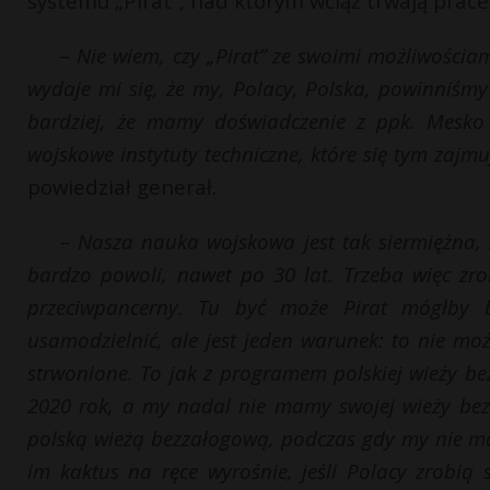
systemu „Pirat”, nad którym wciąż trwają prace
– Nie wiem, czy „Pirat” ze swoimi możliwościa
wydaje mi się, że my, Polacy, Polska, powinniśm
bardziej, że mamy doświadczenie z ppk. Mesko 
wojskowe instytuty techniczne, które się tym zajmu
powiedział generał.
– Nasza nauka wojskowa jest tak siermiężna, 
bardzo powoli, nawet po 30 lat. Trzeba więc zro
przeciwpancerny. Tu być może Pirat mógłby b
usamodzielnić, ale jest jeden warunek: to nie mo
strwonione. To jak z programem polskiej wieży b
2020 rok, a my nadal nie mamy swojej wieży be
polską wieżą bezzałogową, podczas gdy my nie mam
im kaktus na ręce wyrośnie, jeśli Polacy zrobią