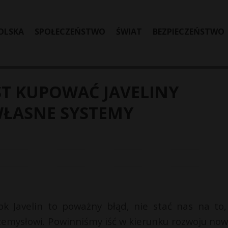
OLSKA
SPOŁECZEŃSTWO
ŚWIAT
BEZPIECZEŃSTWO
ST KUPOWAĆ JAVELINY
WŁASNE SYSTEMY
k Javelin to poważny błąd, nie stać nas na to,
rzemysłowi. Powinniśmy iść w kierunku rozwoju now