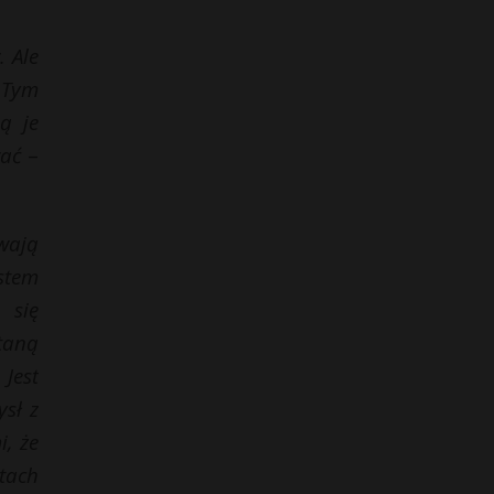
. Ale
 Tym
ą je
wać
–
wają
stem
 się
taną
Jest
sł z
, że
tach