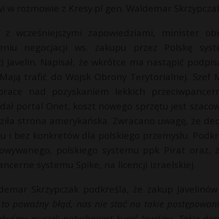
 w rozmowie z Kresy.pl gen. Waldemar Skrzypczak
 z wcześniejszymi zapowiedziami, minister ob
eniu negocjacji ws. zakupu przez Polskę sys
 Javelin. Napisał, że wkrótce ma nastąpić podpis
Mają trafić do Wojsk Obrony Terytorialnej. Szef
 prace nad pozyskaniem lekkich przeciwpancer
dał portal Onet, koszt nowego sprzętu jest szaco
ziła strona amerykańska. Zwracano uwagę, że dec
gu i bez konkretów dla polskiego przemysłu. Podkr
cowywanego, polskiego systemu ppk Pirat oraz, 
cerne systemu Spike, na licencji izraelskiej.
demar Skrzypczak podkreśla, że zakup Javelinó
 to poważny błąd, nas nie stać na takie postępowani
ebyśmy musieli natychmiast kupić Javeliny. Takie do