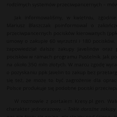
rodzimych systemów przeciwpancernych – mówi
Jak informowaliśmy, w kwietniu, zgodnie
Mariusz Błaszczak poinformował o zakończ
przeciwpancernych pocisków kierowanych (ppk)
umowy o zakupie 60 wyrzutni i 180 pocisków. 
zapowiedział dalsze zakupy Javelinów oraz
pocisków w ramach programu Pustelnik. Jak po
na około 350 mln złotych. W marcu zgodę wyra
o pozyskaniu ppk Javelin to zakup bez przetar
się też, że może to być zagrożenie dla opra
Polsce produkuje się podobne pociski przeciwpan
W rozmowie z portalem Kresy.pl gen. Wal
charakter jednorazowy.
– Takie doraźne zakupy
nas nie toczy się wojna, nie stoimy pod ścianą, ż