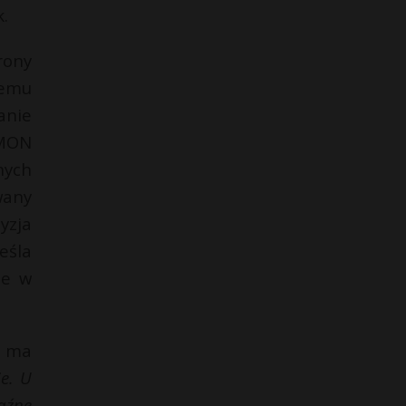
.
rony
temu
anie
 MON
nych
wany
yzja
eśla
że w
w ma
e. U
raźne