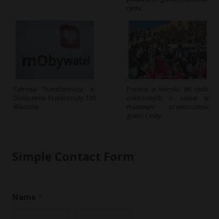
rynku
Cyfrowa Transformacja: e-
Procesy w Maroku: 86 osób
Doręczenia Przekroczyły 100
oskarżonych o udział w
Milionów
masowym przekroczeniu
granic Ceuty
Simple Contact Form
C
Name
*
o
m
m