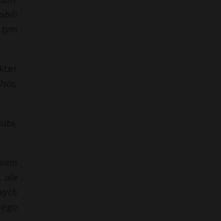
obili
z tym
kter
sce,
ubi,
eniem
, ale
wych
iego