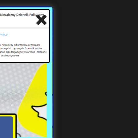
iu z
akże
e-LR
ojsk
dnak
sław
ęcej
łyby
niej
nnik
T” i
kiej