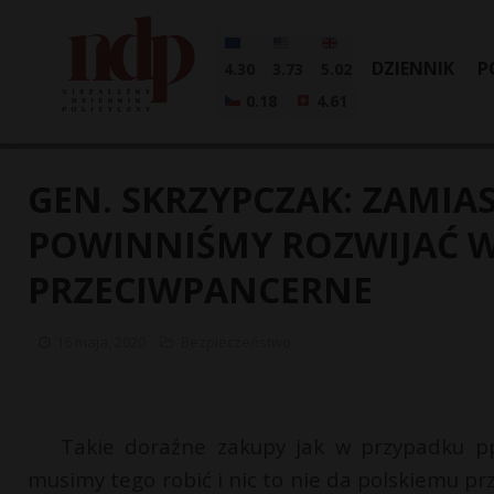
DZIENNIK
P
4.30
3.73
5.02
0.18
4.61
GEN. SKRZYPCZAK: ZAMIA
POWINNIŚMY ROZWIJAĆ 
PRZECIWPANCERNE
16 maja, 2020
Bezpieczeństwo
Takie doraźne zakupy jak w przypadku pp
musimy tego robić i nic to nie da polskiemu p