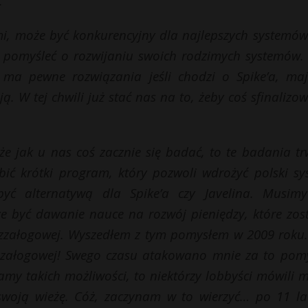
.
mi, może być konkurencyjny dla najlepszych systemów
y pomyśleć o rozwijaniu swoich rodzimych systemów.
ma pewne rozwiązania jeśli chodzi o Spike’a, maj
ją. W tej chwili już stać nas na to, żeby coś sfinalizo
że jak u nas coś zacznie się badać, to te badania tr
bić krótki program, który pozwoli wdrożyć polski sy
yć alternatywą dla Spike’a czy Javelina. Musimy
że być dawanie nauce na rozwój pieniędzy, które zos
ezzałogowej. Wyszedłem z tym pomysłem w 2009 roku. 
zzałogowej! Swego czasu atakowano mnie za to pomy
y takich możliwości, to niektórzy lobbyści mówili mi
 swoją wieżę. Cóż, zaczynam w to wierzyć… po 11 la