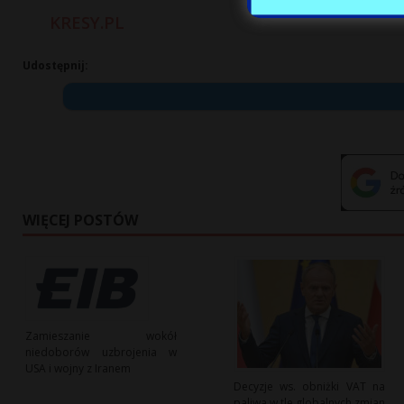
KRESY.PL
Udostępnij:
WIĘCEJ POSTÓW
Zamieszanie wokół
niedoborów uzbrojenia w
USA i wojny z Iranem
Decyzje ws. obniżki VAT na
paliwa w tle globalnych zmian