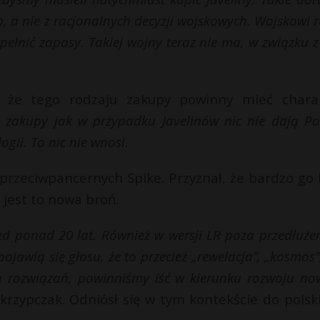
, a nie z racjonalnych decyzji wojskowych. Wojskowi r
upełnić zapasy. Takiej wojny teraz nie ma, w związku 
 że tego rodzaju zakupy powinny mieć chara
e zakupy jak w przypadku Javelinów nic nie dają Pol
gii. To nic nie wnosi.
rzeciwpancernych Spike. Przyznał, że bardzo go l
 jest to nowa broń.
zed ponad 20 lat. Również w wersji LR poza przedłuż
ojawią się głosu, że to przecież „rewelacja”, „kosmos”
ch rozwiązań, powinniśmy iść w kierunku rozwoju no
krzypczak. Odniósł się w tym kontekście do polsk