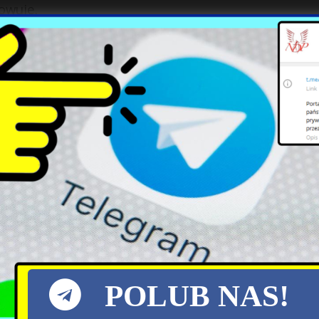
wuje.
ywane są obecnie izraelskie ppk Spike. W porównan
oby jego wykorzystanie przez lekką piechotę. Ma t
ypadku Spike – do 2,5 km, ale już 5,5 km dla Spik
droższe. Zakłada się, że oprócz dostaw dla w
ową bronią przeciwpancerną WOT. Należy je
i to za mało dla WOT. Dowódca tych wojsk, gen. Wie
przypadać do 15 wyrzutni, przy czym relatywnie wi
ju. Ponadto, teraz na jedną wyrzutnię przypada
lskiej armii standardem jest raczej liczbą co najm
szef MON zapowiada kolejne zakupy. Z kolei „Dzie
zutni i rakiet „nie wypełnia potrzeb etatowych WO
ppk Javelin w liczbie 3 w każdej kompanii lek
POLUB NAS!