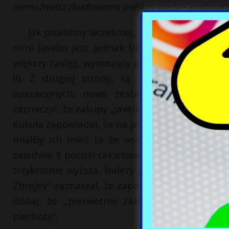
niemożności zbudowania polskiej wieży –
podsumo
Jak pisaliśmy wcześniej, w Polsce wykorzyst
nimi Javelin jest jednak lżejszy, co ułatwiał
większy zasięg, wynoszący ponad 4,5 km (w prz
II). Z drugiej strony, są one stosunkowo 
operacyjnych, nowe zestawy będą podstaw
zaznaczyć, że zakupy „javelinów” w takiej ilośc
Kukuła zapowiadał, że na jedną brygadę miało 
miałby ich mieć te ze wschodniej części kra
zaledwie 3 pociski rakietowe, podczas gdy w po
trzykrotnie wyższa. Należy jednak dodać, że 
Zbrojny” zaznaczał, że zapowiadana partia wyr
dodaj, że „pierwotnie zakładano wdrożenie 
piechoty”.