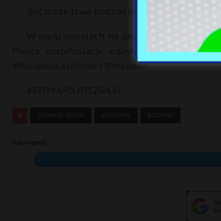
Być może trwa podział wpływów w uwolnionej
W wielu miastach na świecie i w Polsce lud
Polsce manifestacje odbyły się w Warszawie,
Wrocławiu, Lublinie i Rzeszowie.
KRYTYKAPOLITYCZNA.PL
DONALD TRUMP
ERDOGAN
ROŻAWA
Udostępnij: