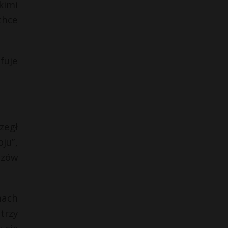
kimi
chce
fuje
zegł
ju”,
ozów
nach
trzy