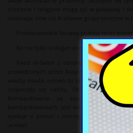
swoje autorytarne problemy: pozbyłby się społ
etnicznie i religijnie mogą żyć w pokojowy i
osłabiając inne niż Arabowie grupy etniczne w 
Przedstawiciele Rożawy szukają teraz poparc
Bo nie tylko Erdoğan prowadzi wojnę w Syrii 
Raed al-Saleh z obrony cywilnej Białe H
prowadzonych przez Rosjan i reżim Asada od 
władzy Asada, celowo tu zwożonych z innych re
rozpoczęły się naloty, 180 tysięcy rodzin 
Bombardowane są szpitale, przychodni
bombardowaniach. Jest wielu chorych, pozbawi
apeluje o pomoc i ostrzega, że ludzie z ob
uciekać.