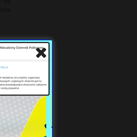
 się
źców
tach
ików
iedy
ych.
h po
aleh
będą