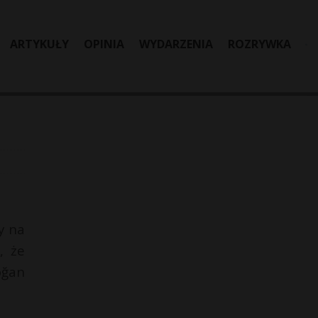
ARTYKUŁY
OPINIA
WYDARZENIA
ROZRYWKA
y na
, że
oğan