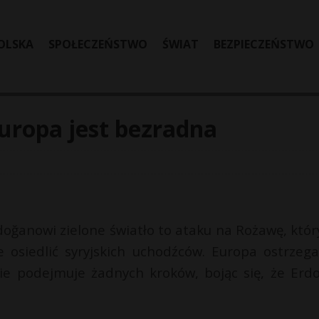
OLSKA
SPOŁECZEŃSTWO
ŚWIAT
BEZPIECZEŃSTWO
uropa jest bezradna
oğanowi zielone światło to ataku na Rożawę, któr
 osiedlić syryjskich uchodźców. Europa ostrzega
ie podejmuje żadnych kroków, bojąc się, że Erd