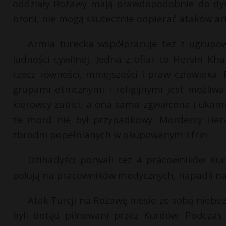
oddziały Rożawy mają prawdopodobnie do dysp
broni, nie mogą skutecznie odpierać ataków arty
Armia turecka współpracuje też z ugrupo
ludności cywilnej. Jedna z ofiar to Hervin Khala
rzecz równości, mniejszości i praw człowieka
grupami etnicznymi i religijnymi jest możli
kierowcy zabici, a ona sama zgwałcona i ukami
że mord nie był przypadkowy. Mordercy Hervi
zbrodni popełnianych w okupowanym Efrin.
Dżihadyści porwali też 4 pracowników Ku
polują na pracowników medycznych, napadli na 
Atak Turcji na Rożawę niesie ze sobą niebez
byli dotąd pilnowani przez Kurdów. Podczas