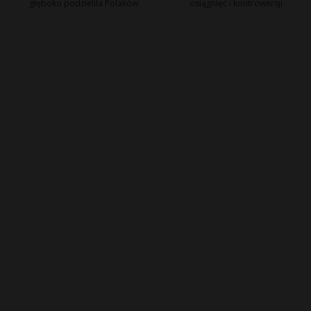
głęboko podzieliła Polaków
osiągnięć i kontrowersji