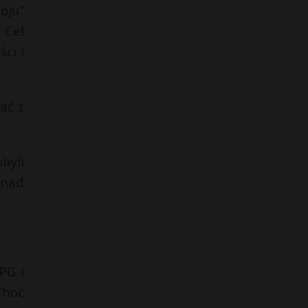
oju”
 Cel
ci i
ać z
byli
onad
PG i
Choć