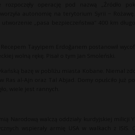
e rozpoczęły operację pod nazwą „Źródło pok
worzyła autonomię na terytorium Syrii − Rożawę.
, i utworzenie „pasa bezpieczeństwa” 400 km długoś
z Recepem Tayyipem Erdoğanem postanowił wycof
ckiej wolną rękę. Pisał o tym Jan Smoleński.
rykańską bazę w pobliżu miasta Kobane. Niemal zdo
 w Ras al-Ajn oraz Tal Abjad. Domy opuściło już p
ło, wiele jest rannych.
rmią Narodową walczą oddziały kurdyjskiej milicji Y
tycznych wspierały armię USA w walkach z ISIS. 