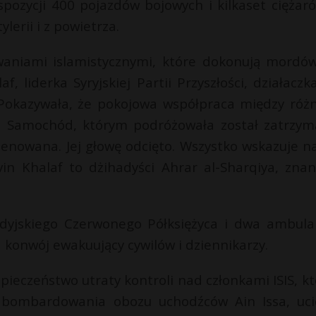
ozycji 400 pojazdów bojowych i kilkaset ciężar
lerii i z powietrza.
waniami islamistycznymi, które dokonują mordó
f, liderka Syryjskiej Partii Przyszłości, działaczk
. Pokazywała, że pokojowa współpraca między róż
wa. Samochód, którym podróżowała został zatrzym
enowana. Jej głowę odcięto. Wszystko wskazuje na
n Khalaf to dżihadyści Ahrar al-Sharqiya, znan
rdyjskiego Czerwonego Półksiężyca i dwa ambula
konwój ewakuujący cywilów i dziennikarzy.
pieczeństwo utraty kontroli nad członkami ISIS, kt
 bombardowania obozu uchodźców Ain Issa, uci