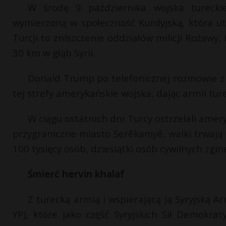
W środę 9 października wojska turecki
wymierzoną w społeczność Kurdyjską, która ut
Turcji to zniszczenie oddziałów milicji Rożawy
30 km w głąb Syrii.
Donald Trump po telefonicznej rozmowie 
tej strefy amerykańskie wojska, dając armii ture
W ciągu ostatnich dni Turcy ostrzelali ame
przygraniczne miasto Serêkaniyê, walki trwają
100 tysięcy osób, dziesiątki osób cywilnych zginę
Śmierć hervin khalaf
Z turecką armią i wspierającą ją Syryjską A
YPJ, które jako część Syryjskich Sił Demokra