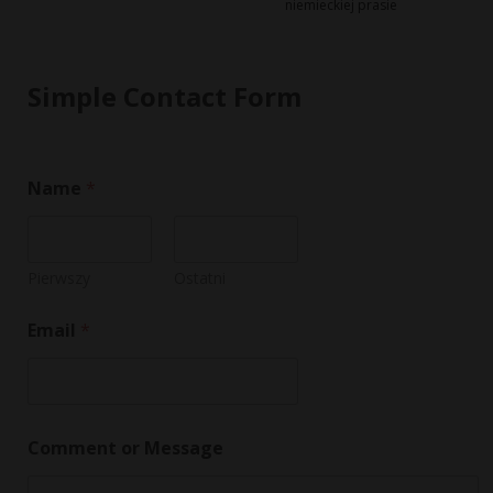
niemieckiej prasie
Simple Contact Form
*
Name
*
*
E
m
a
i
Pierwszy
Ostatni
l
Email
*
Comment or Message