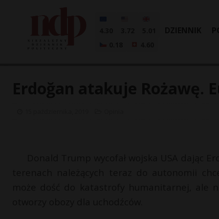
DZIENNIK
P
4.30
3.72
5.01
0.18
4.60
Erdoğan atakuje Rożawę. E
15 października, 2019
Opinia
Donald Trump wycofał wojska USA dając Erd
terenach należących teraz do autonomii chce
może dość do katastrofy humanitarnej, ale n
otworzy obozy dla uchodźców.