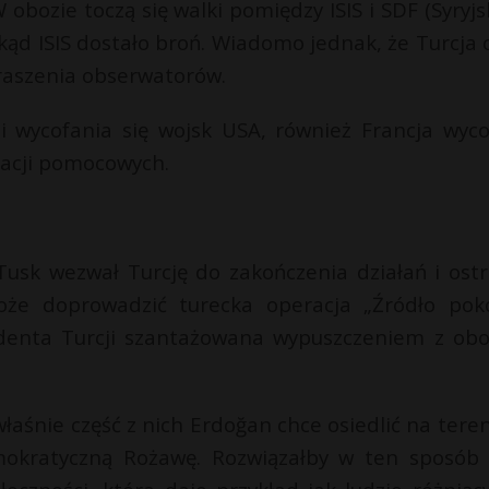
 obozie toczą się walki pomiędzy ISIS i SDF (Syryjs
ąd ISIS dostało broń. Wiadomo jednak, że Turcja 
traszenia obserwatorów.
i wycofania się wojsk USA, również Francja wyco
zacji pomocowych.
usk wezwał Turcję do zakończenia działań i ostr
że doprowadzić turecka operacja „Źródło poko
zydenta Turcji szantażowana wypuszczeniem z ob
łaśnie część z nich Erdoğan chce osiedlić na tere
okratyczną Rożawę. Rozwiązałby w ten sposób 