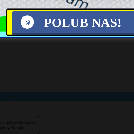
 od jihadystów Syrii.
POLUB NAS!
zie demonstrują solidarność z Kurdami i Kurdyjkam
 Gdańsku, Szczecinie, Poznaniu, Toruniu, Krako
X