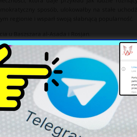
eczności, która daje przykład jak ludzie różniący
 demokratyczny sposób, ulokowałby na stałe uchod
tym regionie i wsparł swoją słabnącą popularność.
ia u Baszszara al-Asada i Rosjan.
.
ełmy z przygranicznego miasta Idlib, mówi nalo
kwietnia 2019 r. W Idlib mieszka wielu przeciwn
jonów kraju. Mieszka tu około 3 mln cywili. Od k
opuściło domy, część chroni się w gajach oliwn
e, ratownicy, zjeżdżający się do rannyc
onych środków do życia, toalet. Teraz Raed al-S
jętych kolejną wojną obszarów, znów zmuszeni 