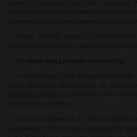
prawie 750 członków Daesh (ISIS) i ich rodzin. W
Siłami Demokratycznymi). Wciąż nie wiadomo sk
ich wykorzystać do swojej operacji oraz do zas
Wobec tureckiej operacji przeciw Kurdom 
również swoich żołnierzy i pracowników organi
Do czego mogą przydać się uchodźcy
Przewodniczący Rady Europejskiej Donald T
przed katastrofą humanitarną, do której mo
przyznaje jednak, że Europa jest przez pre
uzbrojonych uchodźców.
W Turcji przebywa ok. 3,5 mln uchodźców i w
zajmowanych teraz przez autonomiczną, dem