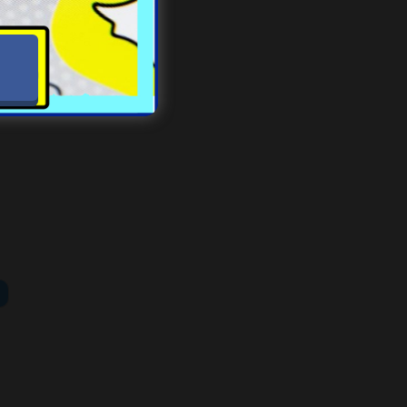
i. W
wie,