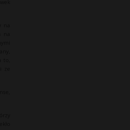
ówek
w na
a na
nymi
any,
 to,
i ze
nse,
órzy
ekło