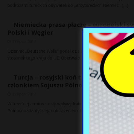
podróżami tureckich obywateli do „antytureckich Niemiec”.
[…]
Niemiecka prasa płacze – europejski sy
Polski i Węgier
18 lipca, 2017
Dziennik „Deutsche Welle” podał dzisiaj komentarze niemieckiej
stosunek tego kraju do UE. Oberwało się
[…]
Turcja – rosyjski koń trojański w NAT
członkiem Sojuszu Północnoatlantyckieg
17 lipca, 2017
W tureckiej armii wzrosły wpływy frakcji generałów stawiających 
Północnoatlantyckiego obciążeniem. Erdogan NATO Putin Rosja 