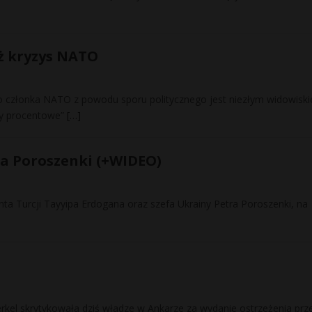
ż kryzys NATO
o członka NATO z powodu sporu politycznego jest niezłym widowisk
py procentowe”
[…]
ia Poroszenki (+WIDEO)
nta Turcji Tayyipa Erdogana oraz szefa Ukrainy Petra Poroszenki, na
rkel skrytykowała dziś władze w Ankarze za wydanie ostrzeżenia prz