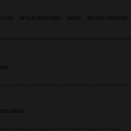
OLSKA
SPOŁECZEŃSTWO
ŚWIAT
BEZPIECZEŃSTWO
azy
p rosyjskich systemów obrony przeciwlotniczej i przeciwrakietowej 
bezradna
tło to ataku na Rożawę, który na terenach należących teraz do