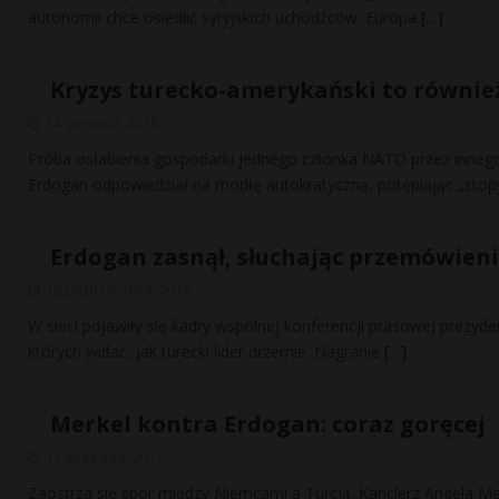
autonomii chce osiedlić syryjskich uchodźców. Europa
[…]
Kryzys turecko-amerykański to równie
14 sierpnia, 2018
Próba osłabienia gospodarki jednego członka NATO przez inneg
Erdogan odpowiedział na modłę autokratyczną, potępiając „sto
Erdogan zasnął, słuchając przemówien
10 października, 2017
W sieci pojawiły się kadry wspólnej konferencji prasowej prezyde
których widać, jak turecki lider drzemie. Nagranie
[…]
Merkel kontra Erdogan: coraz goręcej
11 września, 2017
Zaostrza się spór między Niemcami a Turcją. Kanclerz Angela Me