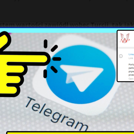
stem wartości zawiódł wobec Turcji, tak jak
 prasy na temat obchodów rocznicy nieudanego zamachu stanu w Turcj
O? Czy kraj ten powinien nadal pozostawać
o?
na współpracę z Rosją. Powoli Turcja staje się dla Sojuszu
Turcja