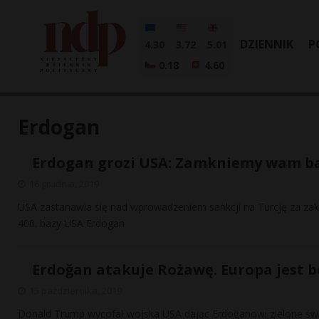
DZIENNIK
P
4.30
3.72
5.01
0.18
4.60
Erdogan
Erdogan grozi USA: Zamkniemy wam b
16 grudnia, 2019
USA zastanawia się nad wprowadzeniem sankcji na Turcję za zaku
400. bazy USA Erdogan
Erdoğan atakuje Rożawę. Europa jest 
15 października, 2019
Donald Trump wycofał wojska USA dając Erdoğanowi zielone świa