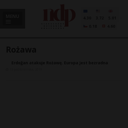
MENU
4.30
3.72
5.01
0.18
4.60
Rożawa
Erdoğan atakuje Rożawę. Europa jest bezradna
i
15 października, 2019
l