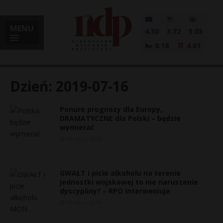
MENU
4.30
3.72
5.03
0.18
4.61
Dzień:
2019-07-16
Ponure prognozy dla Europy,
i
DRAMATYCZNE dla Polski – będzie
wymierać
16 lipca, 2019
l
GWAŁT i picie alkoholu na terenie
jednostki wojskowej to nie naruszenie
dyscypliny? – RPO interweniuje
16 lipca, 2019