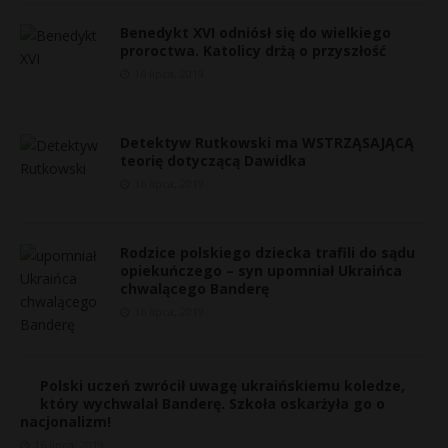
Benedykt XVI odniósł się do wielkiego
proroctwa. Katolicy drżą o przyszłość
16 lipca, 2019
Detektyw Rutkowski ma WSTRZĄSAJĄCĄ
teorię dotyczącą Dawidka
16 lipca, 2019
Rodzice polskiego dziecka trafili do sądu
opiekuńczego – syn upomniał Ukraińca
chwalącego Banderę
16 lipca, 2019
Polski uczeń zwrócił uwagę ukraińskiemu koledze,
który wychwalał Banderę. Szkoła oskarżyła go o
s
nacjonalizm!
s
16 lipca, 2019