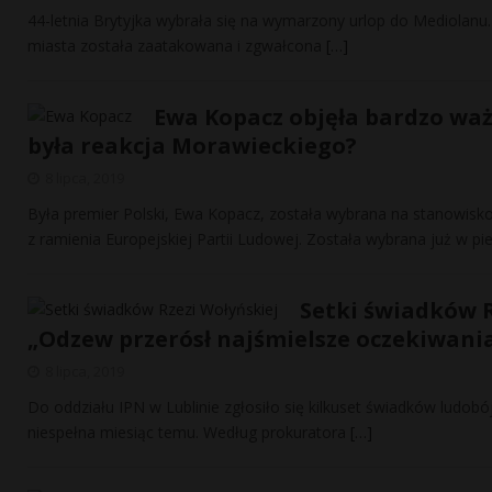
44-letnia Brytyjka wybrała się na wymarzony urlop do Mediolanu
miasta została zaatakowana i zgwałcona
[…]
Ewa Kopacz objęła bardzo waż
była reakcja Morawieckiego?
8 lipca, 2019
Była premier Polski, Ewa Kopacz, została wybrana na stanowisk
z ramienia Europejskiej Partii Ludowej. Została wybrana już w pi
Setki świadków R
„Odzew przerósł najśmielsze oczekiwani
8 lipca, 2019
Do oddziału IPN w Lublinie zgłosiło się kilkuset świadków ludob
niespełna miesiąc temu. Według prokuratora
[…]