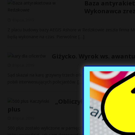
Baza antyrakie
Wykonawca zre
8 lipca, 2019
Z placu budowy bazy AEGIS Ashore w Redzikowie zeszła firma Mos
będą wykonane na czas. Pierwotnie
[…]
Giżycko. Wyrok ws. awantur
8 lipca, 2019
Sąd skazał na karę grzywny trzech oficerów, którzy w 2016 r. ws
pobili interweniujących policjantów.
[…]
„Obliczyłem w pamięci, że
plus
8 lipca, 2019
500 plus zostało wyliczone w pamięci? W trakcie sobotniej konwe
który powiedział, jak sam doprowadził
[…]