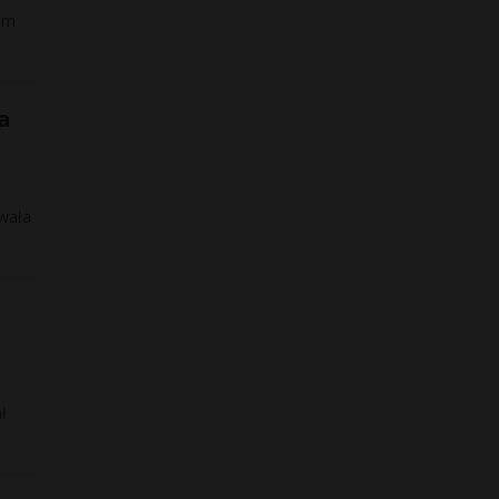
rum
a
owała
ł