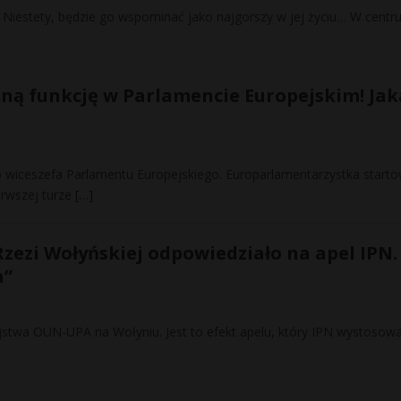
. Niestety, będzie go wspominać jako najgorszy w jej życiu… W cent
ną funkcję w Parlamencie Europejskim! Jak
o wiceszefa Parlamentu Europejskiego. Europarlamentarzystka start
erwszej turze
[…]
zezi Wołyńskiej odpowiedziało na apel IPN.
a”
ójstwa OUN-UPA na Wołyniu. Jest to efekt apelu, który IPN wystosowa