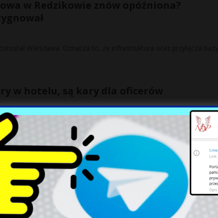
towa w Redzikowie znów opóźniona?
zygnował
tostal Warszawa. Oznacza to, że infrastruktura oraz przyłącza bazy
y w hotelu, są kary dla oficerów
zczęli burdę w luksusowym hotelu w Giżycku. Wojskowi byli agresywni 
 nas stać”. Kaczyński ujawnił jak wymyślił 5
ncji PiS swoje wystąpienie miał także prezes PiS – Jarosław Kaczyńsk