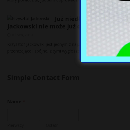
Już niedługo w Polsce ma
Jackowski nie może już dłużej milczeć
8 lipca, 2019
Krzysztof Jackowski jest jednym z najbardziej uznawanych jasno
przerażające i spójne, z tymi wygłoszonymi przez innych
[…]
Simple Contact Form
Name
*
Pierwszy
Ostatni