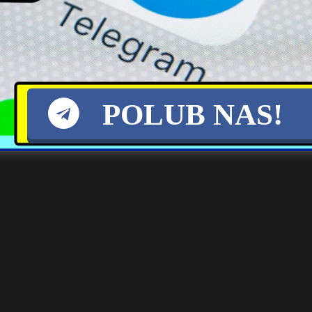
ją się dziać STRASZNE rzeczy. Jasnowidz
POLUB NAS!
widzów w naszym kraju. Jego przepowiednie na najbliższe miesiące s