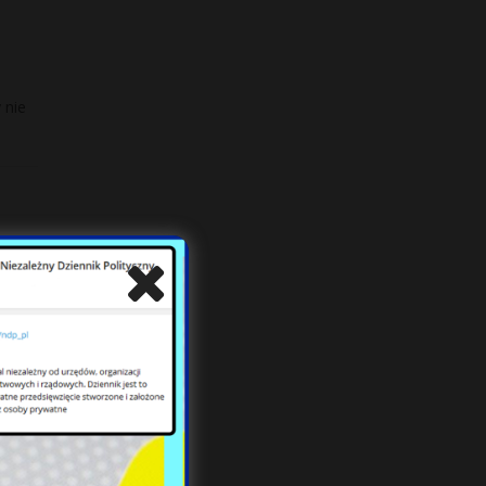
 nie
i
00
i,