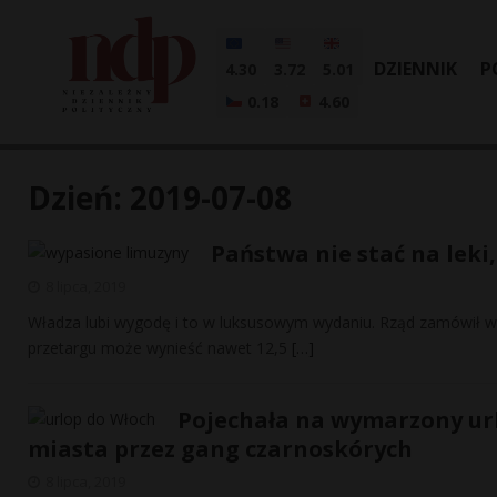
DZIENNIK
P
4.30
3.72
5.01
0.18
4.60
Dzień:
2019-07-08
Państwa nie stać na leki
8 lipca, 2019
Władza lubi wygodę i to w luksusowym wydaniu. Rząd zamówił wł
przetargu może wynieść nawet 12,5
[…]
Pojechała na wymarzony ur
miasta przez gang czarnoskórych
8 lipca, 2019