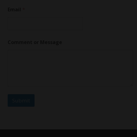
N
Email
*
a
m
e
*
N
a
Comment or Message
m
e
Submit