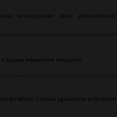
OLSKA
SPOŁECZEŃSTWO
ŚWIAT
BEZPIECZEŃSTWO
, a kupuje wypasione limuzyny!
aśnie 25 nowych limuzyn, za które zapłacimy my, podatnicy. Wartoś
lop do Włoch. Została zgwałcona w centrum