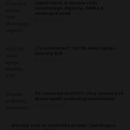
Zapadł wyrok w sprawie córki
ukraińskiego oligarchy. ZABIŁA 6
niewinnych osób!
28 lutego, 2019
„To szaleństwo!”. OSTRE słowa byłego
dowódcy BOR
28 lutego, 2019
PiS znowu ma KŁOPOTY. Chcą zamieść pod
dywan wyniki podkomisji smoleńskiej?
28 lutego, 2019
Brutalny atak na studentkę w Łodzi. Zaskakujące