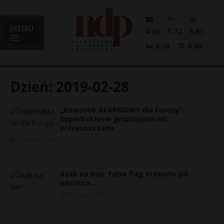
MENU
4.30
3.72
5.01
0.18
4.60
Dzień:
2019-02-28
„Dzwonek ALARMOWY dla Europy”.
i
Superbakterie groźniejsze niż
przypuszczano
28 lutego, 2019
l
Atak na Iran: False flag scenario już
wkrótce…
28 lutego, 2019