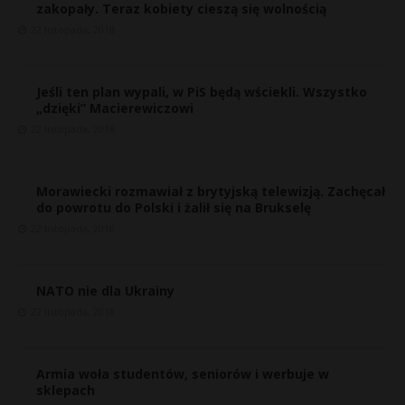
zakopały. Teraz kobiety cieszą się wolnością
22 listopada, 2018
Jeśli ten plan wypali, w PiS będą wściekli. Wszystko
„dzięki” Macierewiczowi
22 listopada, 2018
Morawiecki rozmawiał z brytyjską telewizją. Zachęcał
do powrotu do Polski i żalił się na Brukselę
22 listopada, 2018
NATO nie dla Ukrainy
22 listopada, 2018
Armia woła studentów, seniorów i werbuje w
sklepach