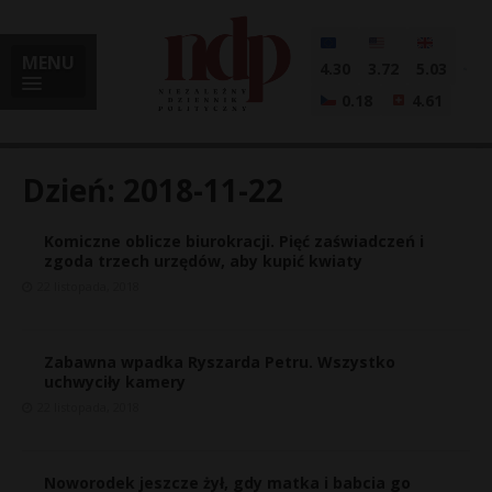
MENU
4.30
3.72
5.03
0.18
4.61
Dzień:
2018-11-22
Komiczne oblicze biurokracji. Pięć zaświadczeń i
i
zgoda trzech urzędów, aby kupić kwiaty
22 listopada, 2018
l
Zabawna wpadka Ryszarda Petru. Wszystko
uchwyciły kamery
22 listopada, 2018
Noworodek jeszcze żył, gdy matka i babcia go