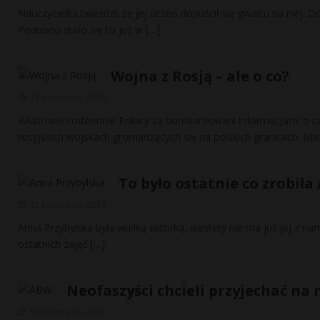
Nauczycielka twierdzi, że jej uczeń dopuścił się gwałtu na niej
Podobno stało się to już w
[…]
Wojna z Rosją – ale o co?
12 listopada, 2018
Właściwie codziennie Polacy są bombardowani informacjami o r
rosyjskich wojskach gromadzących się na polskich granicach. M
To było ostatnie co zrobił
12 listopada, 2018
Anna Przybylska była wielką aktorką, niestety nie ma już jej z na
ostatnich zajęć
[…]
Neofaszyści chcieli przyjechać na
12 listopada, 2018