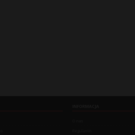
INFORMACJA
O nas
wo
Regulamin