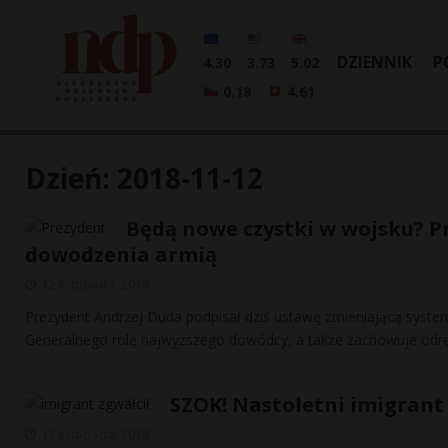
DZIENNIK
P
4.30
3.73
5.02
0.18
4.61
Dzień:
2018-11-12
Będą nowe czystki w wojsku? P
dowodzenia armią
12 listopada, 2018
Prezydent Andrzej Duda podpisał dziś ustawę zmieniającą syste
Generalnego rolę najwyższego dowódcy, a także zachowuje od
SZOK! Nastoletni imigrant 
12 listopada, 2018