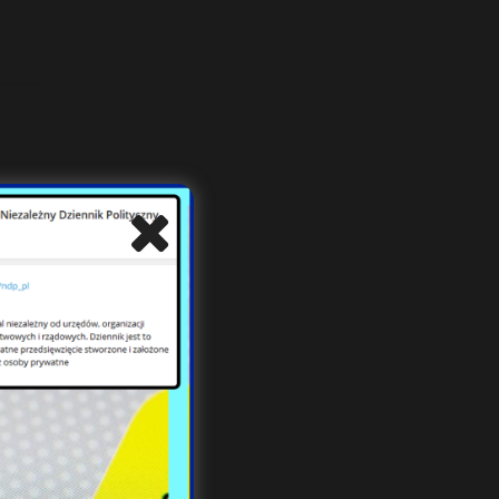
zo
 z