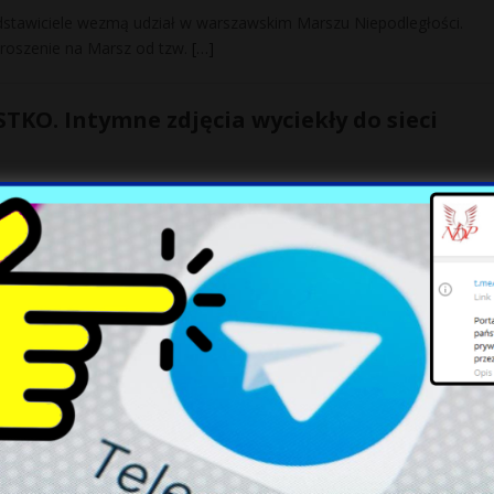
zedstawiciele wezmą udział w warszawskim Marszu Niepodległości.
proszenie na Marsz od tzw.
[…]
KO. Intymne zdjęcia wyciekły do sieci
iazdami ze światowego topu. Jedna z nich wkroczyła właśnie w bard
 Padły MOCNE słowa
i odzyskania przez Polskę niepodległości. Polityk szedł ramię w ramię
nki kancelarii Dudy, na to idą nasze