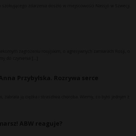
. Do szokującego zdarzenia doszło w miejscowości Nässjö w Szwecji.
zekomym zagrożeniu rosyjskim, o agresywnych zamiarach Rosji, o
amy do czynienia
[…]
a Anna Przybylska. Rozrywa serce
mi, zabrała ją ciężka i straszliwa choroba. Wiemy, co było jednym z
 marsz! ABW reaguje?