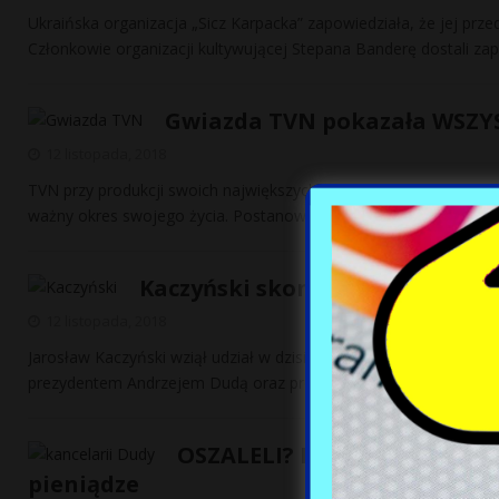
Ukraińska organizacja „Sicz Karpacka” zapowiedziała, że jej pr
Członkowie organizacji kultywującej Stepana Banderę dostali za
Gwiazda TVN pokazała WSZYST
12 listopada, 2018
TVN przy produkcji swoich największych show współpracuje z gw
ważny okres swojego życia. Postanowiła zażegnać
[…]
Kaczyński skomentował Marsz!
12 listopada, 2018
Jarosław Kaczyński wziął udział w dzisiejszym przemarszu z okazj
prezydentem Andrzejem Dudą oraz premierem Mateuszem
[…]
OSZALELI? Dziwaczne zachcia
pieniądze