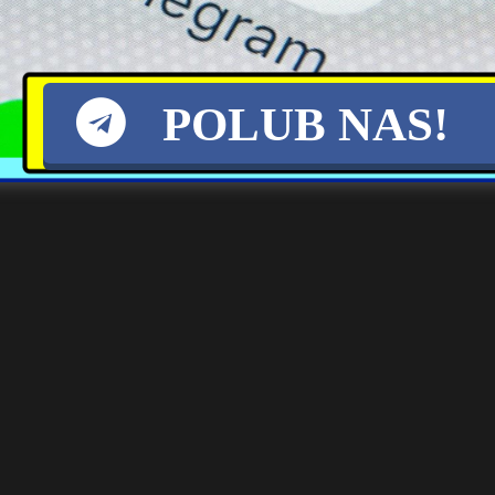
rgii nie brakuje. Głowa naszego państwa zawsze ma dużo do powied
POLUB NAS!