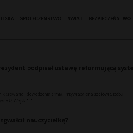
OLSKA
SPOŁECZEŃSTWO
ŚWIAT
BEZPIECZEŃSTWO
rezydent podpisał ustawę reformującą syst
m kierowania i dowodzenia armią. Przywraca ona szefowi Sztabu
rębność Wojsk
[…]
zgwałcił nauczycielkę?