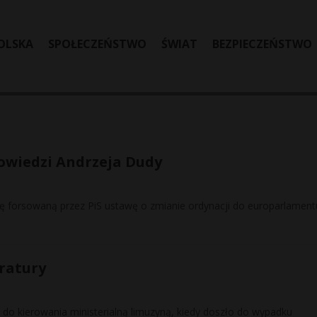
OLSKA
SPOŁECZEŃSTWO
ŚWIAT
BEZPIECZEŃSTWO
powiedzi Andrzeja Dudy
 forsowaną przez PiS ustawę o zmianie ordynacji do europarlament
ratury
do kierowania ministerialną limuzyną, kiedy doszło do wypadku