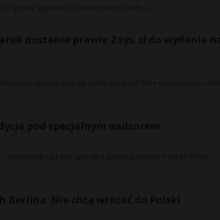
zuty w sprawie wypadku z udziałem samochodu,
[…]
atek dostanie prawie 2 tys. zł do wydania n
 finansowego wsparcia dla rodzin (program 300+ na wyprawkę szkol
dycja pod specjalnym nadzorem
zarnogórze i już pod specjalną policyjną eskortą trafił do Polski.
 Berlina. Nie chcą wracać do Polski