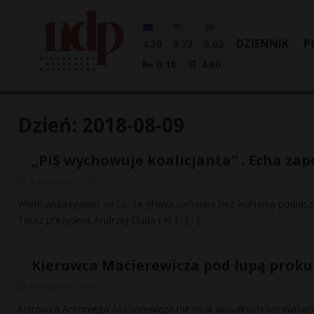
DZIENNIK
P
4.30
3.73
5.02
0.18
4.60
Dzień:
2018-08-09
„PiS wychowuje koalicjanta” . Echa za
9 sierpnia, 2018
Wiele wskazywało na to, że głowa państwa bez wahania podpiszę
Teraz prezydent Andrzej Duda (46 l.)
[…]
Kierowca Macierewicza pod lupą proku
9 sierpnia, 2018
Kierowca Antoniego Macierewicza nie miał aktualnych uprawnień 