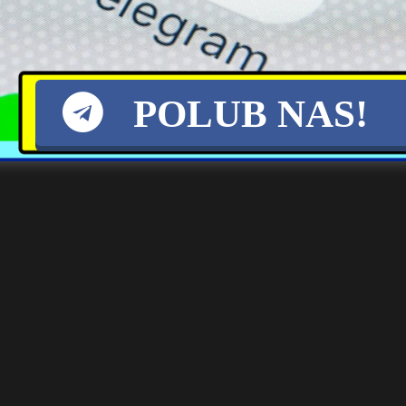
grobu. Chciał zobaczyć …
grobu trumnę i zaczął przekładać kości zmarłego. Lokalna społeczność
POLUB NAS!