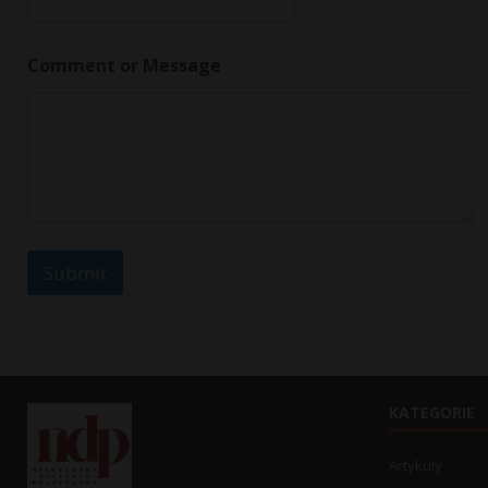
e
n
t
Comment or Message
o
r
Submit
KATEGORIE
Artykuły