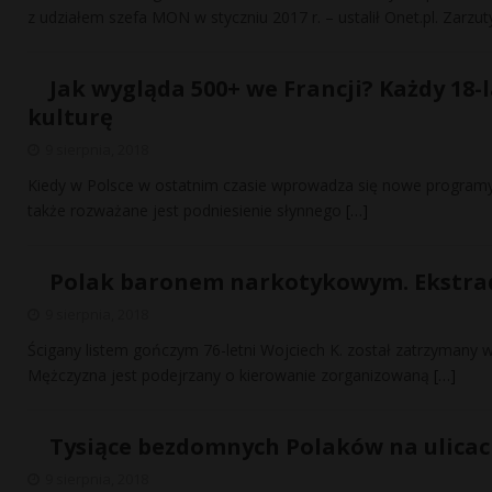
z udziałem szefa MON w styczniu 2017 r. – ustalił Onet.pl. Zar
Jak wygląda 500+ we Francji? Każdy 18-l
kulturę
9 sierpnia, 2018
Kiedy w Polsce w ostatnim czasie wprowadza się nowe programy
także rozważane jest podniesienie słynnego
[…]
Polak baronem narkotykowym. Ekstra
9 sierpnia, 2018
Ścigany listem gończym 76-letni Wojciech K. został zatrzymany w C
Mężczyzna jest podejrzany o kierowanie zorganizowaną
[…]
Tysiące bezdomnych Polaków na ulicach
9 sierpnia, 2018