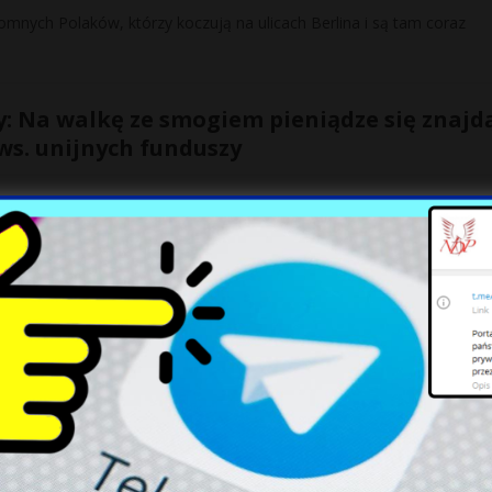
domnych Polaków, którzy koczują na ulicach Berlina i są tam coraz
: Na walkę ze smogiem pieniądze się znajdą
 ws. unijnych funduszy
w transport miejski, walką ze smogiem, bezpieczeństwem, kwestiami
acji. Mamy olbrzymi chaos wprowadzony przez
[…]
 Ostra reakcja księdza Lemańskiego.
espołu Maanam. Uroczystość miała świecki charakter, co w internec
 się ks. Wojciech Lemański,
[…]