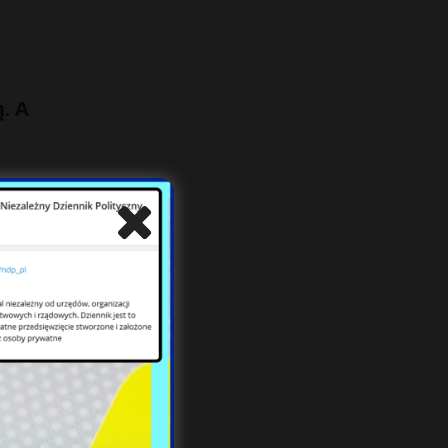
. A
ie