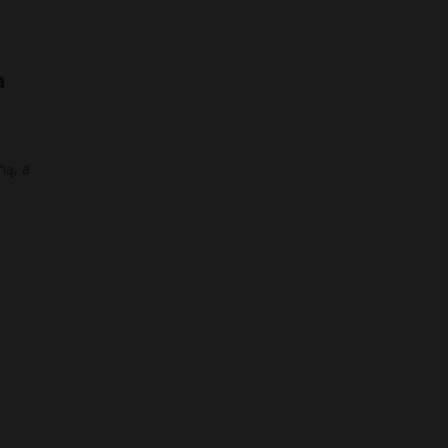
a
ną, a