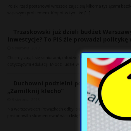
Polski rząd postanowił wreszcie zająć się kilkoma tysiącami bez
większym problemem. Kłopot w tym, że
[…]
Trzaskowski już dzieli budżet Warszawy
inwestycje? To PiS źle prowadzi politykę
9 sierpnia, 2018
Chcemy zająć się seniorami, młodzieżą, zielenią, inwestycjami 
dotyczącymi edukacji. Młodzi ludzie w Warszawie mówią o eduk
Duchowni podzielni po pogrzebie Kory.
„Zamilknij klecho”
9 sierpnia, 2018
Na warszawskich Powązkach odbył się pogrzeb Kory, wokalistki z
postanowiło skomentować wielu księży. Najostrzej wypowiedział