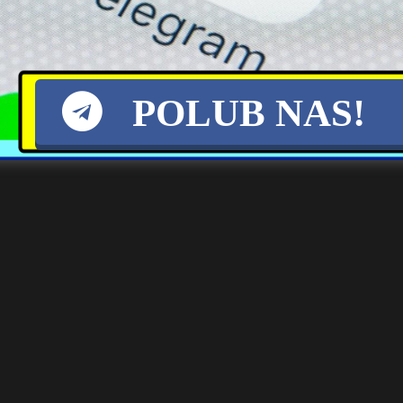
utalny atak na Polkę
 Wielkiej Brytanii została zaatakowana na ulicy, gdy wracała z dziećm
POLUB NAS!