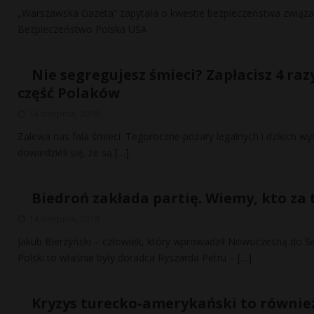
„Warszawska Gazeta” zapytała o kwestie bezpieczeństwa związa
Bezpieczeństwo Polska USA
Nie segregujesz śmieci? Zapłacisz 4 ra
część Polaków
14 sierpnia, 2018
Zalewa nas fala śmieci. Tegoroczne pożary legalnych i dzikich wys
dowiedzieli się, że są
[…]
Biedroń zakłada partię. Wiemy, kto za 
14 sierpnia, 2018
Jakub Bierzyński – człowiek, który wprowadził Nowoczesną do Se
Polski to właśnie były doradca Ryszarda Petru –
[…]
Kryzys turecko-amerykański to równie