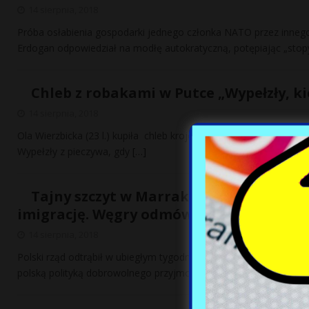
14 sierpnia, 2018
Próba osłabienia gospodarki jednego członka NATO przez inneg
Erdogan odpowiedział na modłę autokratyczną, potępiając „sto
Chleb z robakami w Putce „Wypełzły, k
14 sierpnia, 2018
Ola Wierzbicka (23 l.) kupiła chleb krojony w piekarni Putka przy 
Wypełzły z pieczywa, gdy
[…]
Tajny szczyt w Marrakeszu. Polski rząd
imigrację. Węgry odmówiły
14 sierpnia, 2018
Polski rząd odtrąbił w ubiegłym tygodniu sukces w Brukseli w spraw
polską polityką dobrowolnego przyjmowania uchodźców.
[…]