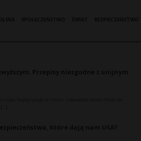
OLSKA
SPOŁECZEŃSTWO
ŚWIAT
BEZPIECZEŃSTWO
ajwyższym. Przepisy niezgodne z unijnym
ości Sądu Najwyższego w Polsce. Odpowiedź władz Polski nie
e
[…]
ezpieczeństwa, które dają nam USA?