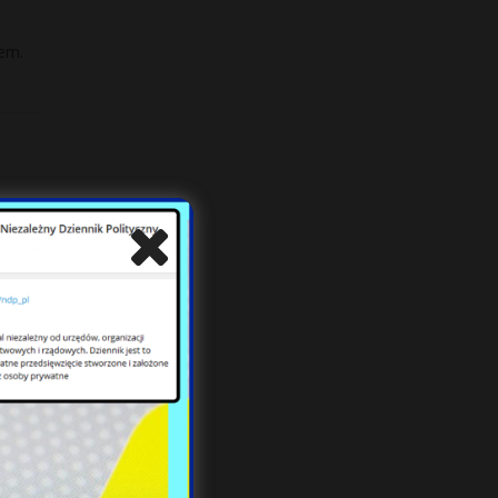
iem.
cą
ę z