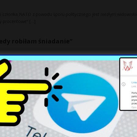
o członka NATO z powodu sporu politycznego jest niezłym widowisk
py procentowe”
[…]
iedy robiłam śniadanie”
ul. Dzikiej i znalazła w nim kłębowisko ruchliwych białych robaków.
 w tajemnicy podpisał deklarację wspierają
ie imigrantów. Oficjalnie kraje Unii Europejskiej wreszcie zgodziły si