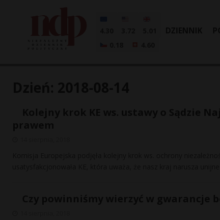
DZIENNIK
P
4.30
3.72
5.01
0.18
4.60
Dzień:
2018-08-14
Kolejny krok KE ws. ustawy o Sądzie N
prawem
14 sierpnia, 2018
Komisja Europejska podjęła kolejny krok ws. ochrony niezależn
usatysfakcjonowała KE, która uważa, że nasz kraj narusza unijn
Czy powinniśmy wierzyć w gwarancje b
14 sierpnia, 2018