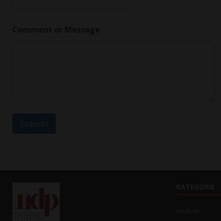
*
Comment or Message
M
e
s
s
a
g
e
o
r
Submit
KATEGORIE
Artykuły