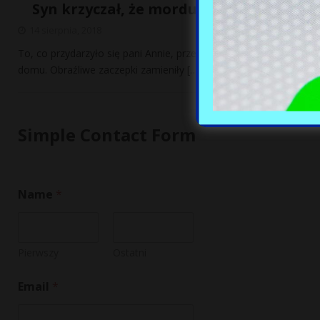
Syn krzyczał, że mordują mu matkę. Br
14 sierpnia, 2018
To, co przydarzyło się pani Annie, przeraża. Polka mieszkająca w
domu. Obraźliwe zaczepki zamieniły
[…]
Simple Contact Form
Name
*
Pierwszy
Ostatni
Email
*