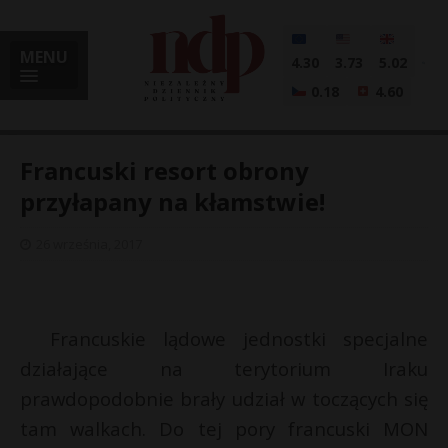
MENU
4.30
3.73
5.02
0.18
4.60
Francuski resort obrony
przyłapany na kłamstwie!
i
26 września, 2017
l
Francuskie lądowe jednostki specjalne
działające na terytorium Iraku
prawdopodobnie brały udział w toczących się
tam walkach. Do tej pory francuski MON