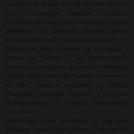
sprawiła, że media zaczęły się interesować,
P
jak rzeczywiście wygląda sytuacja.
Dziennikarze dotarli do informacji w źródłach
wojskowych, że jednostka specjalna bierze
udział w operacjach przeciwko islamistom.
E
Dotychczas było wiadomo, że startujące z
lotnisk w Jordanii i w Zjednoczonych
i
l
Emiratach Arabskich francuskie samoloty
bojowe atakują cele tzw. Państwa Islamskiego
w Iraku. Myśliwce operowały na Bliskim
Wschodzie startując również z czasowo
*
przebywającego w regionie francuskiego
*
lotniskowca.
Dowództwo armii przyznało, że francuscy
żołnierze towarzyszą Kurdom i Irakijczykom