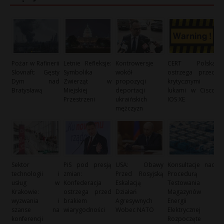
Pożar w Rafinerii
Letnie Refleksje:
Kontrowersje
CERT Polska
Slovnaft: Gęsty
Symbolika
wokół
ostrzega przed
Dym nad
Zwierząt w
propozycji
krytycznymi
Bratysławą
Miejskiej
deportacji
lukami w Cisco
Przestrzeni
ukraińskich
IOS XE
mężczyzn
Sektor
PiS pod presją
USA: Obawy
Konsultacje nad
technologii i
zmian:
Przed Rosyjską
Procedurą
usług w
Konfederacja
Eskalacją
Testowania
Krakowie:
ostrzega przed
Działań
Magazynów
wyzwania i
brakiem
Agresywnych
Energii
szanse na
wiarygodności
Wobec NATO
Elektrycznej
konferencji
Rozpoczęte