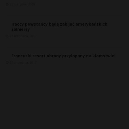
23 sierpnia, 2019
Iraccy powstańcy będą zabijać amerykańskich
żołnierzy
23 listopada, 2017
Francuski resort obrony przyłapany na kłamstwie!
26 września, 2017
r