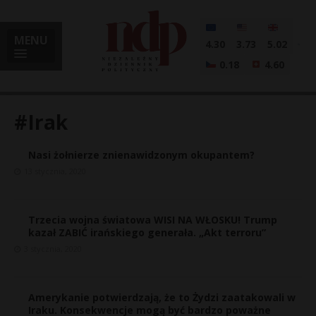
MENU
4.30
3.73
5.02
0.18
4.60
#Irak
Nasi żołnierze znienawidzonym okupantem?
i
13 stycznia, 2020
Trzecia wojna światowa WISI NA WŁOSKU! Trump
l
kazał ZABIĆ irańskiego generała. „Akt terroru”
3 stycznia, 2020
Amerykanie potwierdzają, że to Żydzi zaatakowali w
Iraku. Konsekwencje mogą być bardzo poważne