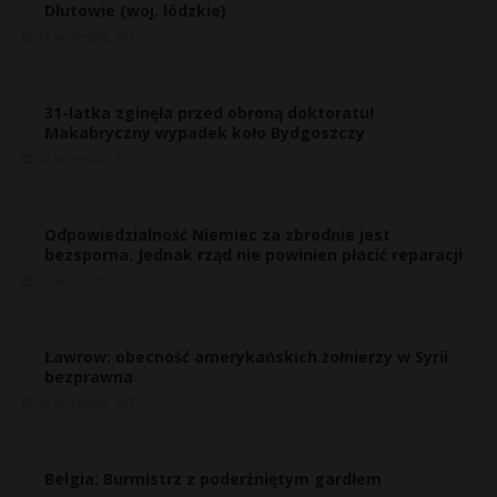
Dłutowie (woj. łódzkie)
12 września, 2017
31-latka zginęła przed obroną doktoratu!
Makabryczny wypadek koło Bydgoszczy
12 września, 2017
Odpowiedzialność Niemiec za zbrodnie jest
bezsporna. Jednak rząd nie powinien płacić reparacji
12 września, 2017
Ławrow: obecność amerykańskich żołnierzy w Syrii
bezprawna
12 września, 2017
Belgia: Burmistrz z poderżniętym gardłem