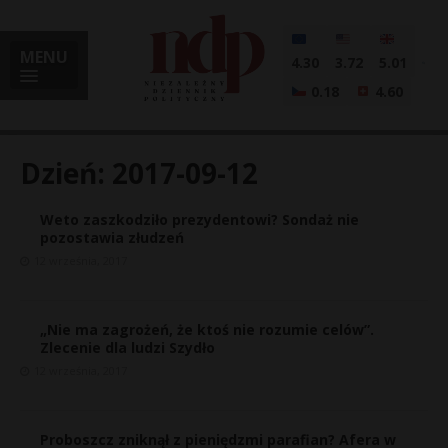
MENU
4.30
3.72
5.01
0.18
4.60
Dzień:
2017-09-12
Weto zaszkodziło prezydentowi? Sondaż nie
i
pozostawia złudzeń
12 września, 2017
l
„Nie ma zagrożeń, że ktoś nie rozumie celów”.
Zlecenie dla ludzi Szydło
12 września, 2017
Proboszcz zniknął z pieniędzmi parafian? Afera w