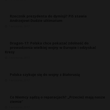
Rzecznik prezydenta do dymisji? PiS stawia
Andrzejowi Dudzie ultimatum
7 września, 2017
Dragon-17: Polska chce pokazać zdolność do
prowadzenia wielkiej wojny w Europie i odzyskać
Kresy
7 września, 2017
Polska szykuje się do wojny z Białorusią
7 września, 2017
Co Niemcy sądzą o reparacjach? „Przecież mają nasze
ziemie”
7 września, 2017