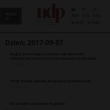
MENU
4.30
3.73
5.02
0.18
4.60
Dzień:
2017-09-07
Węgry protestują przeciwko ograniczaniu
i
szkolnictwa mniejszości narodowych na Ukrainie
7 września, 2017
l
Polak troluję japonkę Brzęczyszczykiewiczem…
7 września, 2017
Szczeniaki znalezione w grobie
7 września, 2017