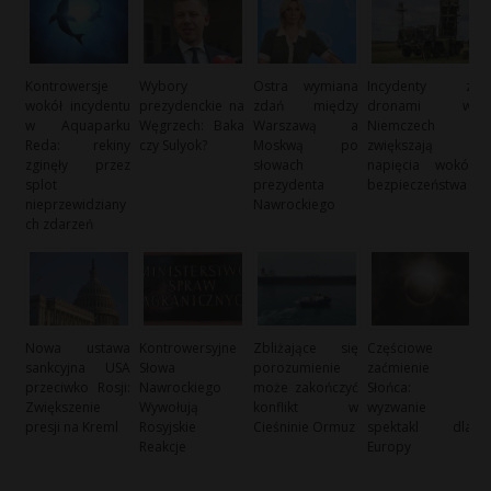
Kontrowersje
Wybory
Ostra wymiana
Incydenty z
wokół incydentu
prezydenckie na
zdań między
dronami w
w Aquaparku
Węgrzech: Baka
Warszawą a
Niemczech
Reda: rekiny
czy Sulyok?
Moskwą po
zwiększają
zginęły przez
słowach
napięcia wokół
splot
prezydenta
bezpieczeństwa
nieprzewidziany
Nawrockiego
ch zdarzeń
Nowa ustawa
Kontrowersyjne
Zbliżające się
Częściowe
sankcyjna USA
Słowa
porozumienie
zaćmienie
przeciwko Rosji:
Nawrockiego
może zakończyć
Słońca:
Zwiększenie
Wywołują
konflikt w
wyzwanie i
presji na Kreml
Rosyjskie
Cieśninie Ormuz
spektakl dla
Reakcje
Europy