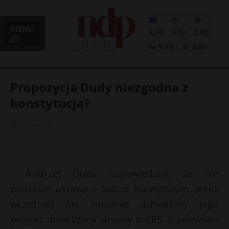
MENU
4.30
3.73
5.02
0.18
4.60
Propozycja Dudy niezgodna z
konstytucją?
i
19 lipca, 2017
l
Andrzej Duda zapowiedział, że nie
podpisze ustawy o Sądzie Najwyższym, jeżeli
wcześniej nie zostanie uchwalony jego
projekt nowelizacji zmiany o KRS. Stanowisko