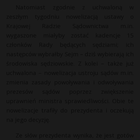
Natomiast zgodnie z uchwaloną w
P
zeszłym tygodniu nowelizacją ustawy o
Krajowej Radzie Sądownictwa m.in.
t
wygaszone miałyby zostać kadencje 15
r
E
członków Rady będących sędziami; ich
następców wybrałby Sejm – dziś wybierają ich
i
środowiska sędziowskie. Z kolei – także już
l
uchwalona – nowelizacja ustroju sądów m.in.
zmienia zasady powoływania i odwoływania
prezesów sądów poprzez zwiększenie
uprawnień ministra sprawiedliwości. Obie te
nowelizacje trafiły do prezydenta i oczekują
na jego decyzję.
Ze słów prezydenta wynika, że jest gotów