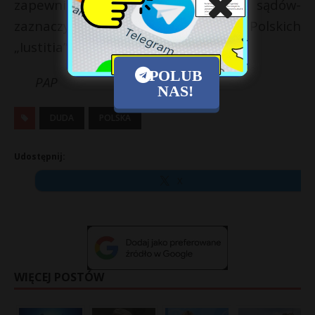
zapewnia poprawy funkcjonowania sądów-
zaznaczyło Stowarzyszenie Sędziów Polskich
„Iustitia”.
POLUB
PAP
NAS!
DUDA
POLSKA
Udostępnij:
X
WIĘCEJ POSTÓW