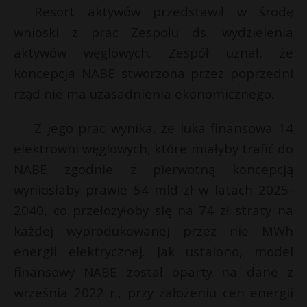
t
Resort aktywów przedstawił w środę
r
wnioski z prac Zespołu ds. wydzielenia
aktywów węglowych. Zespół uznał, że
s
koncepcja NABE stworzona przez poprzedni
s
rząd nie ma uzasadnienia ekonomicznego.
Z jego prac wynika, że luka finansowa 14
elektrowni węglowych, które miałyby trafić do
NABE zgodnie z pierwotną koncepcją
wyniosłaby prawie 54 mld zł w latach 2025-
2040, co przełożyłoby się na 74 zł straty na
każdej wyprodukowanej przez nie MWh
energii elektrycznej. Jak ustalono, model
finansowy NABE został oparty na dane z
września 2022 r., przy założeniu cen energii