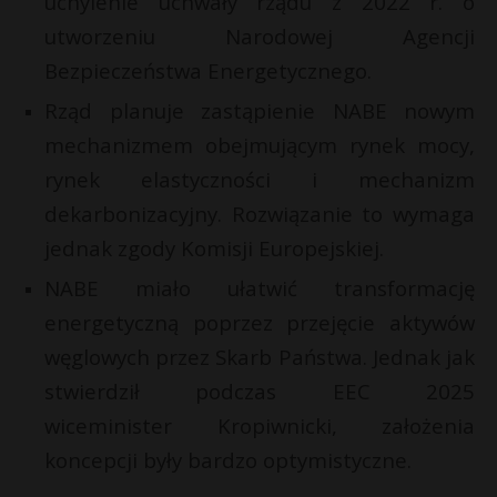
uchylenie uchwały rządu z 2022 r. o
P
utworzeniu Narodowej Agencji
Bezpieczeństwa Energetycznego.
Rząd planuje zastąpienie NABE nowym
mechanizmem obejmującym rynek mocy,
E
s
rynek elastyczności i mechanizm
s
dekarbonizacyjny. Rozwiązanie to wymaga
i
l
jednak zgody Komisji Europejskiej.
NABE miało ułatwić transformację
energetyczną poprzez przejęcie aktywów
węglowych przez Skarb Państwa. Jednak jak
stwierdził podczas EEC 2025
t
wiceminister Kropiwnicki, założenia
koncepcji były bardzo optymistyczne.
s
s