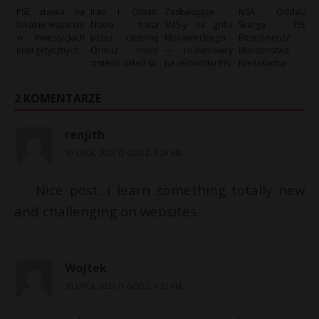
PSE stawia na
Iran i Oman:
Zaskakujące
NSA Oddala
lokalne wsparcie
Nowa trasa
SMS-y na grillu
Skargę PiS:
w inwestycjach
przez cieśninę
Morawieckiego
Bezczynność
energetycznych
Ormuz może
— rozłamowcy
Ministerstwa
zmienić układ sił
na celowniku PiS
Niezasadna
2 KOMENTARZE
renjith
10 LIPCA, 2025 O GODZ. 7:29 AM
Nice post. I learn something totally new
and challenging on websites
Wojtek
10 LIPCA, 2025 O GODZ. 1:21 PM