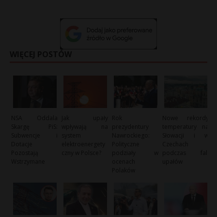
WIĘCEJ POSTÓW
NSA Oddala
Jak upały
Rok
Nowe rekordy
Skargę PiS:
wpływają na
prezydentury
temperatury na
Subwencje i
system
Nawrockiego:
Słowacji i w
Dotacje
elektroenergety
Polityczne
Czechach
Pozostają
czny w Polsce?
podziały w
podczas fali
Wstrzymane
ocenach
upałów
Polaków