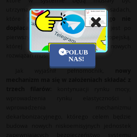
które w systemie będą musiały być
utrzymane, byłyby utrzymane na zasadach,
które
pozwolą spółkom do tego nie
dopłacać
. Wrochna dodał, że rząd jest po
pierwszych rozmowach z Komisją Europejską,
której zgodę na wprowadzenie nowych
POLUB
rozwiązań musi uzyskać.
NAS!
Jak wyjaśnił pełnomocnik,
nowy
mechanizm ma się w założeniach składać z
trzech filarów:
kontynuacji rynku mocy,
wprowadzenia rynku elastyczności i
wprowadzenia mechanizmu
dekarbonizacyjnego, którego celem będzie
budowa nowych niskoemisyjnych jednostek
zapewniających bezpieczeństwo systemu