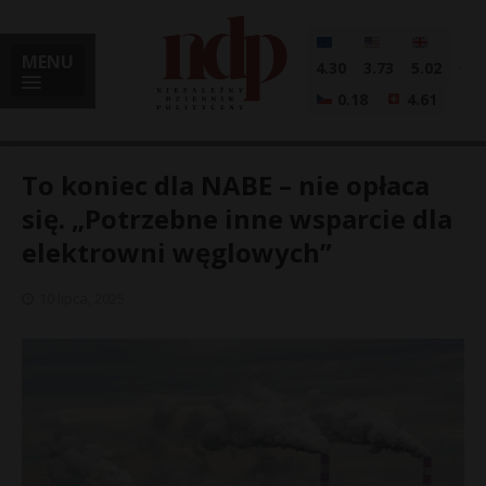
MENU
4.30
3.73
5.02
0.18
4.61
To koniec dla NABE – nie opłaca
się. „Potrzebne inne wsparcie dla
elektrowni węglowych”
i
10 lipca, 2025
l