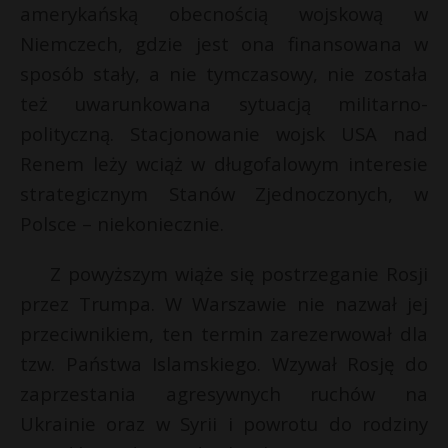
t
amerykańską obecnością wojskową w
r
Niemczech, gdzie jest ona finansowana w
sposób stały, a nie tymczasowy, nie została
s
też uwarunkowana sytuacją militarno-
s
polityczną. Stacjonowanie wojsk USA nad
Renem leży wciąż w długofalowym interesie
strategicznym Stanów Zjednoczonych, w
Polsce – niekoniecznie.
Z powyższym wiąże się postrzeganie Rosji
przez Trumpa. W Warszawie nie nazwał jej
przeciwnikiem, ten termin zarezerwował dla
tzw. Państwa Islamskiego. Wzywał Rosję do
zaprzestania agresywnych ruchów na
Ukrainie oraz w Syrii i powrotu do rodziny