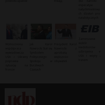
powodu upałów
trwają
dla narodu i
imperatyw
natychmiastowy
ch działań pro-
natalistycznych
Zamieszanie
wokół
Wzmocniona
Jak Karol
Prezydent Karol
niedoborów
współpraca
Nawrocki Stał się
Nawrocki z
uzbrojenia w
wywiadowcza
Symbolem
aprobatą
USA i wojny z
USA i Ukrainy
Politycznego
większości
Iranem
poprawia
Spokoju w
obywateli
sytuację na
Burzliwych
froncie
Czasach