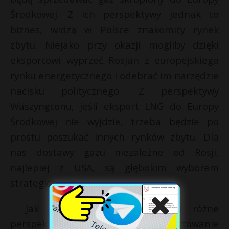
Środkowej. Z ich perspektywy jednak to
biznes, widzą w Polsce znakomity rynek
zbytu. Niejako przy okazji mogliby dzięki
eksportowi wyprzeć Rosjan z europejskiego
rynku energetycznego i odebrać im narzędzie
nacisku politycznego. Z perspektywy
Waszyngtonu, jeśli eksport LNG do Europy
Środkowej nie wyjdzie, trzeba będzie po
prostu poszukać innych rynków zbytu. Dla
nas dostawy gazu niezależne od Rosji,
najlepiej z USA, są głębokim wyborem
strategicznym.
Jak zatem pogodzić te dwie różne
perspektywy? Jedyną drogą jest traktowanie