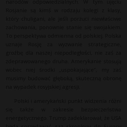
narodów odpowiedzialnych. W tym ujęciu
Rosjanie są kimś w rodzaju kolegi z klasy,
który chuligani, ale jeśli porzuci niewłaściwe
zachowania, ponownie stanie się swojakiem.
To perspektywa odmienna od polskiej. Polska
uznaje Rosję za wyzwanie strategiczne,
groźbę dla naszej niepodległości, nie zaś za
zdeprawowanego druha. Amerykanie stosują
wobec niej środki „uspokajające”, my zaś
musimy budować głęboką, skuteczną obronę
na wypadek rosyjskiej agresji.
Polski i amerykański punkt widzenia różni
się także w zakresie bezpieczeństwa
energetycznego. Trump zadeklarował, że USA
będą sprzedawać gaz skroplony do Europy