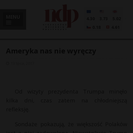
MENU
4.30
3.73
5.02
0.18
4.61
Ameryka nas nie wyręczy
13 lipca, 2017
i
Od wizyty prezydenta Trumpa minęło
l
kilka dni, czas zatem na chłodniejszą
refleksję.
Sondaże pokazują, że większość Polaków
jest z niej zadowolona. Niewątpliwie Trump