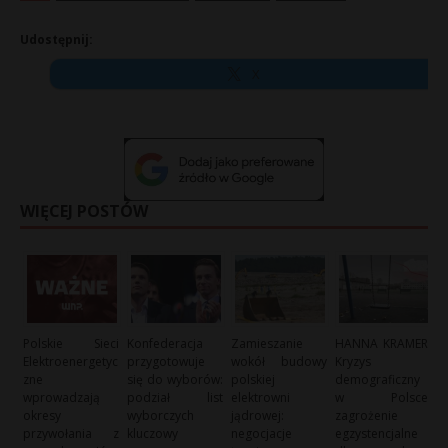
Udostępnij:
X
WIĘCEJ POSTÓW
Polskie Sieci
Konfederacja
Zamieszanie
HANNA KRAMER:
Elektroenergetyc
przygotowuje
wokół budowy
Kryzys
zne
się do wyborów:
polskiej
demograficzny
wprowadzają
podział list
elektrowni
w Polsce:
okresy
wyborczych
jądrowej:
zagrożenie
przywołania z
kluczowy
negocjacje
egzystencjalne