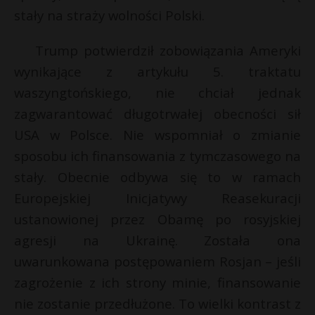
t
stały na straży wolności Polski.
*
P
Trump potwierdził zobowiązania Ameryki
wynikające z artykułu 5. traktatu
waszyngtońskiego, nie chciał jednak
E
zagwarantować długotrwałej obecności sił
USA w Polsce. Nie wspomniał o zmianie
i
l
sposobu ich finansowania z tymczasowego na
stały. Obecnie odbywa się to w ramach
Europejskiej Inicjatywy Reasekuracji
ustanowionej przez Obamę po rosyjskiej
agresji na Ukrainę. Została ona
uwarunkowana postępowaniem Rosjan – jeśli
zagrożenie z ich strony minie, finansowanie
nie zostanie przedłużone. To wielki kontrast z