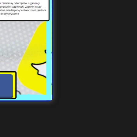
ków,
ce i
nia.