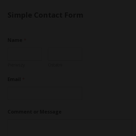
Simple Contact Form
Name
*
Pierwszy
Ostatni
N
Email
*
a
m
e
C
o
m
Comment or Message
m
e
n
t