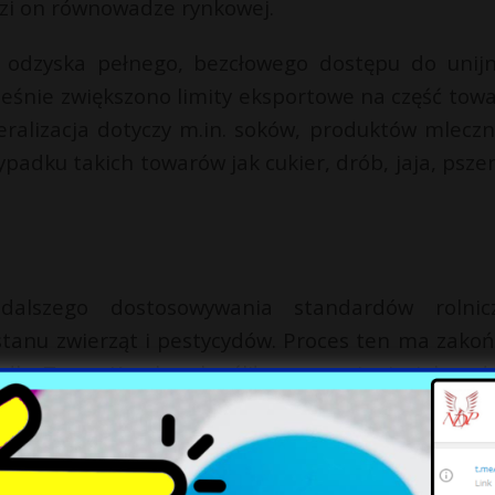
ozi on równowadze rynkowej.
 odzyska pełnego, bezcłowego dostępu do unij
ześnie zwiększono limity eksportowe na część tow
alizacja dotyczy m.in. soków, produktów mleczn
adku takich towarów jak cukier, drób, jaja, pszen
dalszego dostosowywania standardów rolnic
stanu zwierząt i pestycydów. Proces ten ma zakoń
ndlu Taras Kaczka określił porozumienie jako „d
 handlu.
ą cła na niektóre towary unijne, a kwoty impor
zy cukier ulegną znacznemu zwiększeniu. Kom