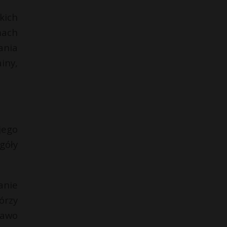
kich
mach
ania
iny,
jego
góły
anie
órzy
rawo