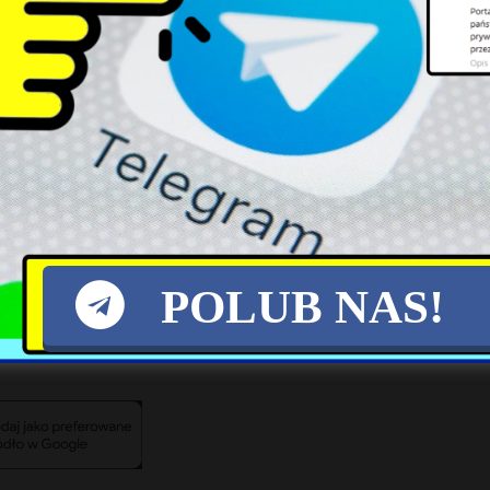
owe możliwości eksportowe dla europejskich rolni
k Polska.
024 wywołało w wielu państwach UE, w tym w Pols
krajów granicznych wprowadziła własne ogranicze
on.
POLUB NAS!
X