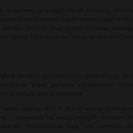
ię w sprawie przyszłych zasad eksportu ukraińs
ienia dotychczasowe reguły obowiązujące w ra
 Handlu (DCFTA) oraz uchyla czasowe rozwiąz
 agresji, UE zniosła cła i limity na import z Ukra
głosił wstępne porozumienie, podkreślając, że 
ierdzenia przez państwa członkowskie. Szcze
h nie zostały jeszcze ujawnione.
m nowej umowy było z jednej strony podtrzym
iej – odpowiedź na skargi unijnych rolników, kt
roduktów. Porozumienie daje obu stronom p