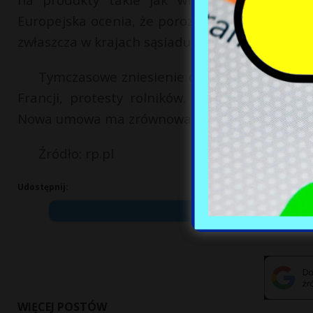
Europejska ocenia, że porozumienie stworzy n
zwłaszcza w krajach sąsiadujących z Ukrainą, ja
Tymczasowe zniesienie ceł w latach 2022–2
Francji, protesty rolników. W efekcie część 
Nowa umowa ma zrównoważyć interesy obu str
Źródło:
rp.pl
Udostępnij:
WIĘCEJ POSTÓW