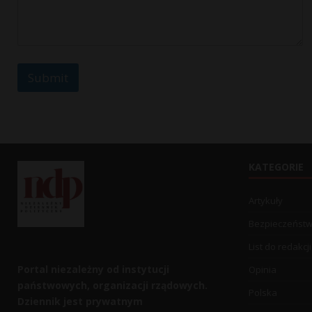
E
m
a
i
l
Submit
KATEGORIE
Artykuły
Bezpieczeńst
List do redakcji
Portal niezależny od instytucji
Opinia
państwowych, organizacji rządowych.
Polska
Dziennik jest prywatnym