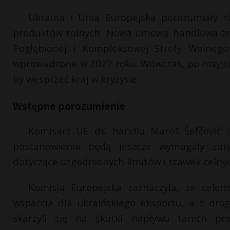
Ukraina i Unia Europejska porozumiały s
produktów rolnych. Nowa umowa handlowa zm
Pogłębionej i Kompleksowej Strefy Wolnego
wprowadzone w 2022 roku. Wówczas, po rosyjskiej
by wesprzeć kraj w kryzysie.
Wstępne porozumienie
Komisarz UE ds. handlu Maroš Šefčovič o
postanowienia będą jeszcze wymagały zatw
dotyczące uzgodnionych limitów i stawek celnyc
Komisja Europejska zaznaczyła, że cele
wsparcia dla ukraińskiego eksportu, a z drug
skarżyli się na skutki napływu tanich p