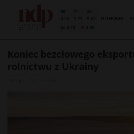
DZIENNIK
P
4.30
3.73
5.02
0.18
4.60
Koniec bezcłowego eksportu
rolnictwu z Ukrainy
3 lipca, 2025
Polska