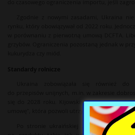
do czasowego ograniczenia importu, jeśli zagr
Zgodnie z nowymi zasadami, Ukraina nie
rynku, który obowiązywał od 2022 roku. Jednoc
w porównaniu z pierwotną umową DCFTA. Liber
grzybów. Ograniczenia pozostaną jednak w przyp
kukurydza czy miód.
Standardy rolnicze
Ukraina zobowiązała się również do 
do przepisów unijnych, m.in. w zakresie dobro
się do 2028 roku. Kijowski negocjator ds. ha
umowę”, która pozwoli utrzymać wysoki poziom
Po stronie ukraińskiej zniesione zostan
na produkty takie jak wieprzowina, drób c