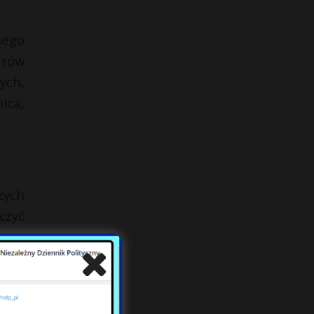
nego
arów
ych,
ica,
zych
czyć
obrą
towe
isja