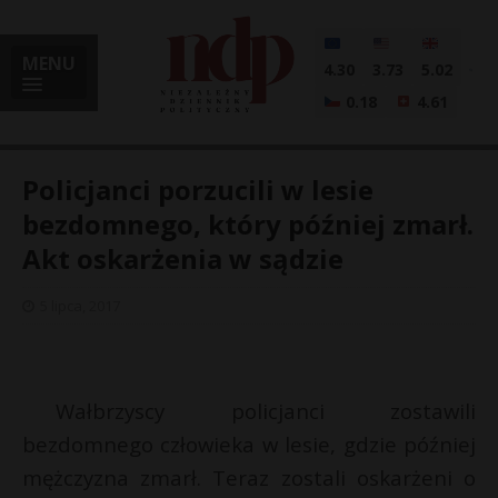
MENU
4.30
3.73
5.02
0.18
4.61
Policjanci porzucili w lesie
bezdomnego, który później zmarł.
Akt oskarżenia w sądzie
i
5 lipca, 2017
l
Wałbrzyscy policjanci zostawili
bezdomnego człowieka w lesie, gdzie później
mężczyzna zmarł. Teraz zostali oskarżeni o