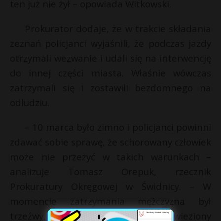
ten już nie żył – opowiada Witkowski.
Prokurator dodaje, że w trakcie składania
zeznań policjanci wyjaśnili, że podczas jazdy
otrzymali wezwanie i udali się na interwencję
do innej części miasta. Właśnie wówczas
zatrzymali się i zostawili bezdomnego na
odludziu.
– 10 marca było zimno i policjanci powinni
zdawać sobie sprawę, że schorowany człowiek
może nie przeżyć w takich warunkach –
analizuje Tomasz Orepuk, rzecznik
Prokuratury Okręgowej w Świdnicy. – W
momencie zatrzymania mężczyzna był
trzeźwy, więc powinien zostać przewieziony