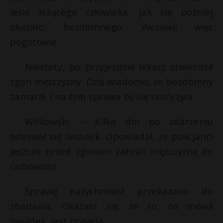
lesie leżącego człowieka. Jak się później
P
okazało, bezdomnego. Wezwali więc
pogotowie.
Niestety, po przyjeździe lekarz stwierdził
E
s
zgon mężczyzny. Dziś wiadomo, że bezdomny
s
zamarzł. I na tym sprawa by się skończyła.
i
l
Witkowski: – Kilka dni po zdarzeniu
odezwał się świadek. Opowiadał, że policjanci
jeszcze przed zgonem zabrali mężczyznę do
radiowozu.
t
Sprawę natychmiast przekazano do
zbadania. Okazało się, że to, co mówił
świadek, jest prawdą.