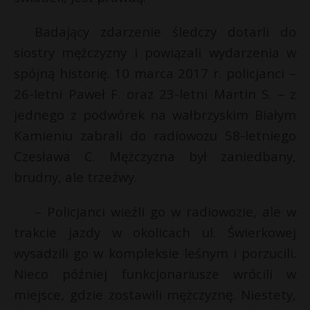
t
r
Badający zdarzenie śledczy dotarli do
t
siostry mężczyzny i powiązali wydarzenia w
s
spójną historię. 10 marca 2017 r. policjanci –
s
26-letni Paweł F. oraz 23-letni Martin S. – z
jednego z podwórek na wałbrzyskim Białym
Kamieniu zabrali do radiowozu 58-letniego
Czesława C. Mężczyzna był zaniedbany,
brudny, ale trzeźwy.
– Policjanci wieźli go w radiowozie, ale w
trakcie jazdy w okolicach ul. Świerkowej
wysadzili go w kompleksie leśnym i porzucili.
Nieco później funkcjonariusze wrócili w
miejsce, gdzie zostawili mężczyznę. Niestety,