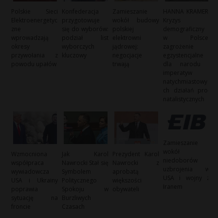
Polskie Sieci
Konfederacja
Zamieszanie
HANNA KRAMER:
Elektroenergetyc
przygotowuje
wokół budowy
Kryzys
zne
się do wyborów:
polskiej
demograficzny
wprowadzają
podział list
elektrowni
w Polsce:
okresy
wyborczych
jądrowej:
zagrożenie
przywołania z
kluczowy
negocjacje
egzystencjalne
powodu upałów
trwają
dla narodu i
imperatyw
natychmiastowy
ch działań pro-
natalistycznych
Zamieszanie
wokół
Wzmocniona
Jak Karol
Prezydent Karol
niedoborów
współpraca
Nawrocki Stał się
Nawrocki z
uzbrojenia w
wywiadowcza
Symbolem
aprobatą
USA i wojny z
USA i Ukrainy
Politycznego
większości
Iranem
poprawia
Spokoju w
obywateli
sytuację na
Burzliwych
froncie
Czasach