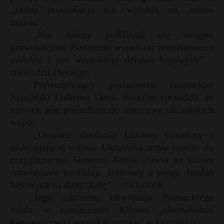
t
„żadna prowokacja nie wpłynie na proces
r
miński”.
„Nie należy poddawać się wrogim
prowokacjom. Będziemy wypełniać porozumienie
s
s
mińskie i nie wznowimy działań bojowych” –
stweirdził Dejnego.
Prewodniczący parlamentu Donieckiej
Republiki Ludowej Denis Puszilin uprzedził, że
zamach jest preludium do ofensywy ukraińskich
wojsk.
„Ostatnie działania Ukrainy świadczą o
nadciągającej wojnie. Ukraińska armia mocno się
przygotowuje. Słowem, Kijów stawia na siłowe
rozwiązanie konfliktu. Jesteśmy u progu działań
bojowych na dużą skalę” – stwierdził.
Jego zdaniem, likwidacja Płotnickiego
miała w zamierzeniu Kijowa „obezwładnić
kierownictwo i wywołać panikę” w Ługańsku.