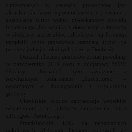
zatrzymanych w czerwcu, prowadzone jest
P
aktualnie śledztwo. Są oni oskarżeni o porwania i
stosowanie tortur wobec mieszkańców obwodu
ługańskiego. Jak wynika z dotychczas zebranych
w śledztwie materiałów, członkowie tej formacji
E
urządzili sobie prawdziwą komnatę tortur na
parterze jednej z lokalnych szkół w Donbasie.
Oddział ultranacjonalistów został powołany
i
l
w październiku 2014 roku z inicjatywy MSW
Ukrainy. „Tornado” było związane z
rozwiązanym batalionem „Szachtiorsk” –
oskarżanym o dokonywanie o regularnych
grabieży.
*
*
Ukraińskie władze zaprzeczają wszelkim
E
oskarżeniom o ich udział w zamachu na lidera
ŁRL Igora Płotnickiego.
Przedstawiciel ŁNR na negocjacjach
i
l
pokojowych Aleksandr Dejnego zapewnił, że