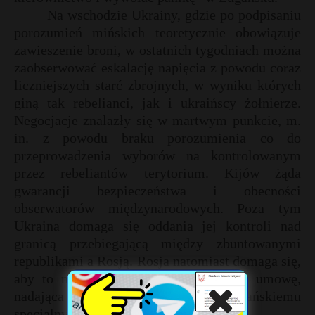
Na wschodzie Ukrainy, gdzie po podpisaniu
porozumień mińskich teoretycznie obowiązuje
zawieszenie broni, w ostatnich tygodniach można
zaobserwować eskalację napięcia z powodu coraz
liczniejszych starć zbrojnych, w wyniku których
giną tak rebelianci, jak i ukraińscy żołnierze.
Negocjacje znalazły się w martwym punkcie, m.
in. z powodu braku porozumienia co do
przeprowadzenia wyborów na kontrolowanym
przez rebeliantów terytorium. Kijów żąda
gwarancji bezpieczeństwa i obecności
obserwatorów międzynarodowych. Poza tym
Ukraina domaga się oddania jej kontroli nad
granicą przebiegającą między zbuntowanymi
republikami a Rosją. Rosja natomiast domaga się,
aby to najpierw Kijów zgodził się na umowę,
nadająca obwodom donieckiemu i ługańskiemu
specjalny status.