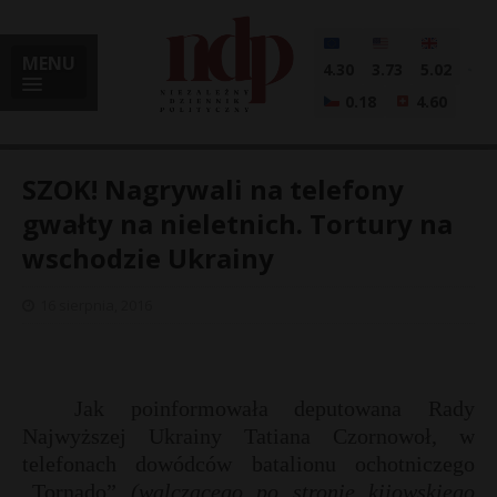
MENU
4.30
3.73
5.02
0.18
4.60
SZOK! Nagrywali na telefony
gwałty na nieletnich. Tortury na
wschodzie Ukrainy
i
16 sierpnia, 2016
l
Jak poinformowała deputowana Rady
Najwyższej Ukrainy Tatiana Czornowoł, w
telefonach dowódców batalionu ochotniczego
„Tornado”
(walczącego po stronie kijowskiego