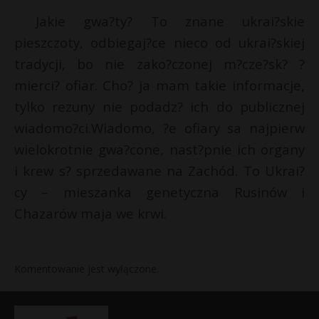
Jakie gwa?ty? To znane ukrai?skie
pieszczoty, odbiegaj?ce nieco od ukrai?skiej
tradycji, bo nie zako?czonej m?cze?sk? ?
mierci? ofiar. Cho? ja mam takie informacje,
tylko rezuny nie podadz? ich do publicznej
wiadomo?ci.Wiadomo, ?e ofiary sa najpierw
wielokrotnie gwa?cone, nast?pnie ich organy
i krew s? sprzedawane na Zachód. To Ukrai?
cy – mieszanka genetyczna Rusinów i
Chazarów maja we krwi.
Komentowanie jest wyłączone.