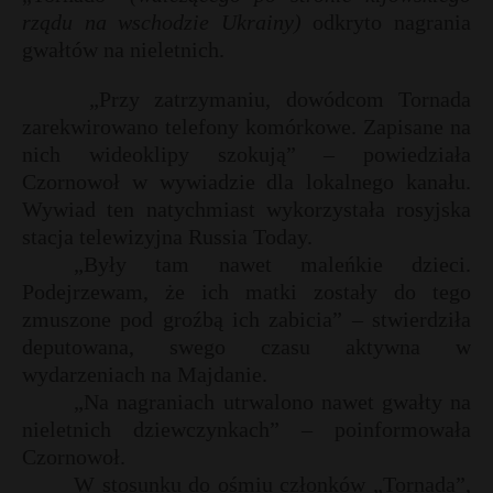
rządu na wschodzie Ukrainy)
odkryto nagrania
gwałtów na nieletnich.
„Przy zatrzymaniu, dowódcom Tornada
zarekwirowano telefony komórkowe. Zapisane na
nich wideoklipy szokują” – powiedziała
Czornowoł w wywiadzie dla lokalnego kanału.
Wywiad ten natychmiast wykorzystała rosyjska
stacja telewizyjna Russia Today.
„Były tam nawet maleńkie dzieci.
Podejrzewam, że ich matki zostały do tego
zmuszone pod groźbą ich zabicia” – stwierdziła
deputowana, swego czasu aktywna w
wydarzeniach na Majdanie.
„Na nagraniach utrwalono nawet gwałty na
nieletnich dziewczynkach” – poinformowała
Czornowoł.
W stosunku do ośmiu członków „Tornada”,