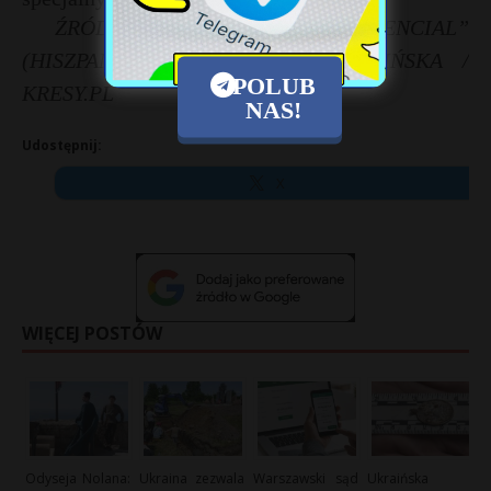
ŹRÓDŁO: „EL CONFIDENCIAL”
(HISZPANIA). TŁUM. KINGA PIENIŃSKA /
POLUB
KRESY.PL
NAS!
Udostępnij:
X
WIĘCEJ POSTÓW
Odyseja Nolana:
Ukraina zezwala
Warszawski sąd
Ukraińska