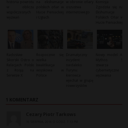
historia powrotu
na ekshumacje
w obronie ofiary
Komisja
w obliczu
polskich ofiar w
oszustwa
Zgodziła się na
współczesnych
Hucie Pieniackiej
internetowego
Ekshumacje
wyzwań
i Ugłach
Polskich Ofiar w
Hucie Pieniackiej
Radosław
Rozpocznie się
Dramatyczny
Nowy model AI
Sikorski Ostro o
wielka
incydent
Mythos 5
Relacjach Polski
kwalifikacja
niedaleko
stwarza
z Rosją na
wojskowa w
Turynu:
cybernetyczne
Serwisie X
Polsce
kierowca
wyzwania
wjechał w grupę
rowerzystów
1 KOMENTARZ
Cezary Piotr Tarkows
16 SIERPNIA, 2016 O GODZ. 7:13 PM