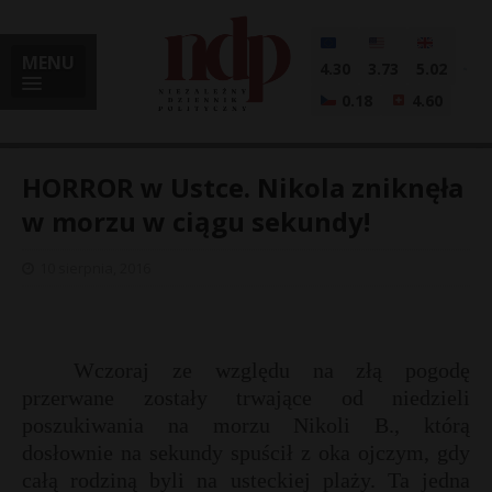
MENU
4.30
3.73
5.02
0.18
4.60
HORROR w Ustce. Nikola zniknęła
w morzu w ciągu sekundy!
i
10 sierpnia, 2016
l
Wczoraj ze względu na złą pogodę
przerwane zostały trwające od niedzieli
poszukiwania na morzu Nikoli B., którą
dosłownie na sekundy spuścił z oka ojczym, gdy
całą rodziną byli na usteckiej plaży. Ta jedna