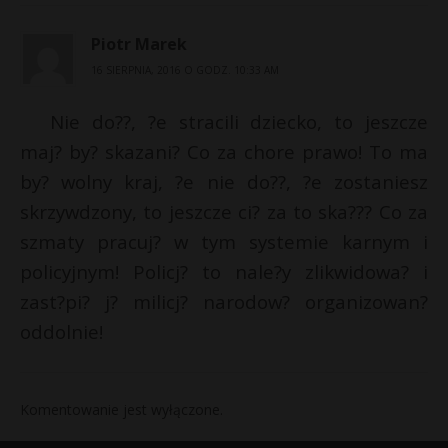
Piotr Marek
16 SIERPNIA, 2016 O GODZ. 10:33 AM
Nie do??, ?e stracili dziecko, to jeszcze
maj? by? skazani? Co za chore prawo! To ma
by? wolny kraj, ?e nie do??, ?e zostaniesz
skrzywdzony, to jeszcze ci? za to ska??? Co za
szmaty pracuj? w tym systemie karnym i
policyjnym! Policj? to nale?y zlikwidowa? i
zast?pi? j? milicj? narodow? organizowan?
oddolnie!
Komentowanie jest wyłączone.