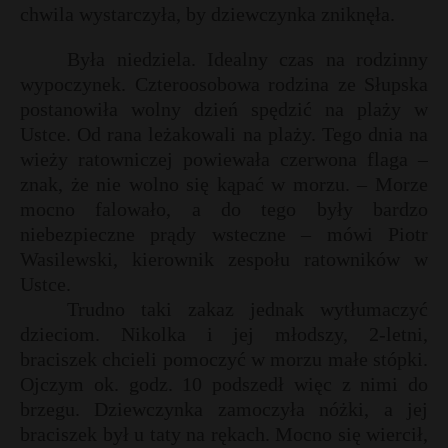
chwila wystarczyła, by dziewczynka zniknęła.
Była niedziela. Idealny czas na rodzinny
wypoczynek. Czteroosobowa rodzina ze Słupska
postanowiła wolny dzień spędzić na plaży w
Ustce. Od rana leżakowali na plaży. Tego dnia na
wieży ratowniczej powiewała czerwona flaga –
znak, że nie wolno się kąpać w morzu. – Morze
mocno falowało, a do tego były bardzo
niebezpieczne prądy wsteczne – mówi Piotr
Wasilewski, kierownik zespołu ratowników w
Ustce.
Trudno taki zakaz jednak wytłumaczyć
dzieciom. Nikolka i jej młodszy, 2-letni,
s
s
braciszek chcieli pomoczyć w morzu małe stópki.
Ojczym ok. godz. 10 podszedł więc z nimi do
brzegu. Dziewczynka zamoczyła nóżki, a jej
braciszek był u taty na rękach. Mocno się wiercił,