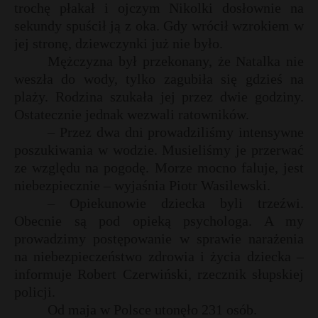
trochę płakał i ojczym Nikolki dosłownie na
P
sekundy spuścił ją z oka. Gdy wrócił wzrokiem w
jej stronę, dziewczynki już nie było.
Mężczyzna był przekonany, że Natalka nie
t
weszła do wody, tylko zagubiła się gdzieś na
E
plaży. Rodzina szukała jej przez dwie godziny.
Ostatecznie jednak wezwali ratowników.
– Przez dwa dni prowadziliśmy intensywne
i
poszukiwania w wodzie. Musieliśmy je przerwać
l
ze względu na pogodę. Morze mocno faluje, jest
niebezpiecznie – wyjaśnia Piotr Wasilewski.
– Opiekunowie dziecka byli trzeźwi.
Obecnie są pod opieką psychologa. A my
prowadzimy postępowanie w sprawie narażenia
na niebezpieczeństwo zdrowia i życia dziecka –
informuje Robert Czerwiński, rzecznik słupskiej
policji.
Od maja w Polsce utonęło 231 osób.