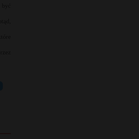
 być
tąd,
tóre
rzez