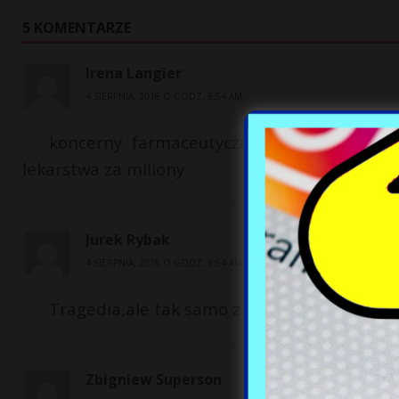
5 KOMENTARZE
Irena Langier
4 SIERPNIA, 2016 O GODZ. 9:54 AM
koncerny farmaceutyczne szukaja szmalu
lekarstwa za miliony
Jurek Rybak
4 SIERPNIA, 2016 O GODZ. 9:54 AM
Tragedia,ale tak samo z siebie to sie nie sta
Zbigniew Superson