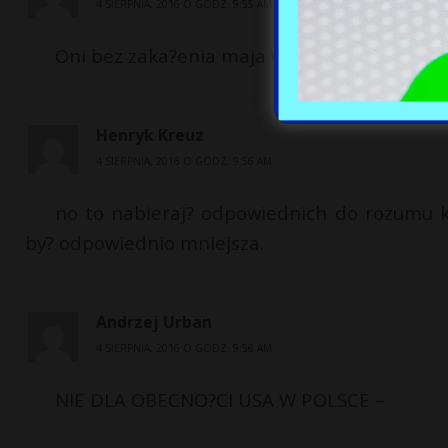
4 SIERPNIA, 2016 O GODZ. 9:55 AM
Oni bez zaka?enia maja wszelkie objawy tej
Henryk Kreuz
4 SIERPNIA, 2016 O GODZ. 9:56 AM
no to nabieraj? odpowiednich do rozumu k
by? odpowiednio mniejsza.
Andrzej Urban
4 SIERPNIA, 2016 O GODZ. 9:56 AM
NIE DLA OBECNO?CI USA W POLSCE –