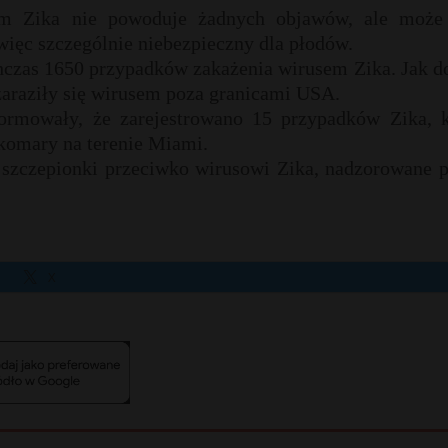
usem Zika nie powoduje żadnych objawów, ale może
 więc szczególnie niebezpieczny dla płodów.
zas 1650 przypadków zakażenia wirusem Zika. Jak do
zaraziły się wirusem poza granicami USA.
ormowały, że zarejestrowano 15 przypadków Zika, k
komary na terenie Miami.
szczepionki przeciwko wirusowi Zika, nadzorowane p
X