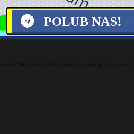
 choroby…
POLUB NAS!
szta?tów, nieu?ywany organ zanika to i czaszka 