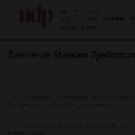
DZIENNIK
P
4.30
3.72
5.01
0.18
4.60
Żołnierze Stanów Zjednocz
4 sierpnia, 2016
Świat
39 żołnierzy i członkowie ich rodzin zaraz
Pentagon rozpoczął rejestrację zakażonych.
Wirus Zika wykryto u 39 żołnierzy obu płci o
kobieta w ciąży.