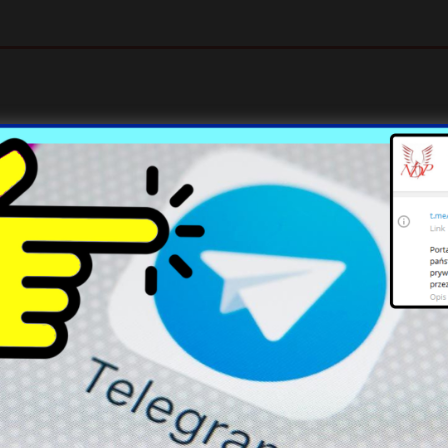
 , duzo szmalu , najpierw zarazaja potem szu
lo.