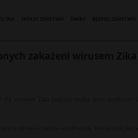
OLSKA
SPOŁECZEŃSTWO
ŚWIAT
BEZPIECZEŃSTWO
onych zakażeni wirusem Zika
ili się wirusem Zika podczas służby poza granicami 
raz u 6 członków rodzin wojskowych. Wśród nich jest 