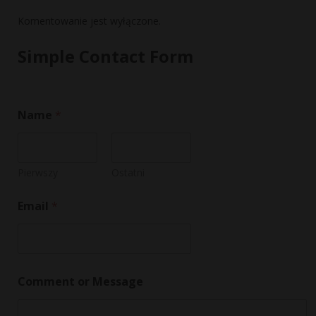
Komentowanie jest wyłączone.
Simple Contact Form
Name
*
Pierwszy
Ostatni
Email
*
o
Comment or Message
r
N
a