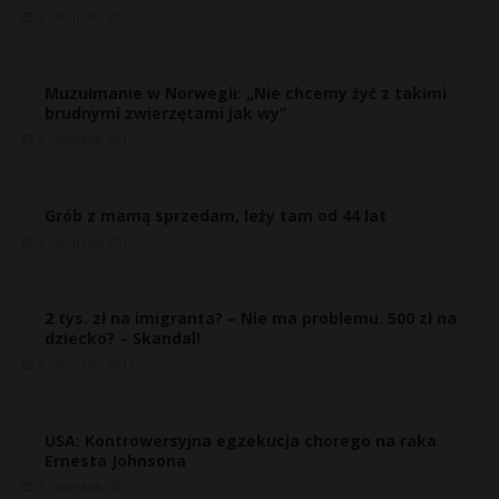
3 listopada, 2015
Muzułmanie w Norwegii: „Nie chcemy żyć z takimi
brudnymi zwierzętami jak wy”
3 listopada, 2015
Grób z mamą sprzedam, leży tam od 44 lat
3 listopada, 2015
2 tys. zł na imigranta? – Nie ma problemu. 500 zł na
dziecko? – Skandal!
3 listopada, 2015
USA: Kontrowersyjna egzekucja chorego na raka
Ernesta Johnsona
3 listopada, 2015