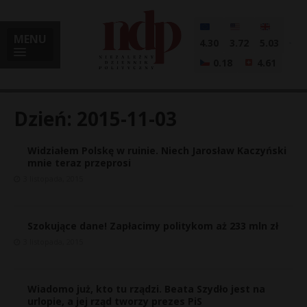
MENU
4.30
3.72
5.03
0.18
4.61
Dzień:
2015-11-03
Widziałem Polskę w ruinie. Niech Jarosław Kaczyński
i
mnie teraz przeprosi
3 listopada, 2015
l
Szokujące dane! Zapłacimy politykom aż 233 mln zł
3 listopada, 2015
Wiadomo już, kto tu rządzi. Beata Szydło jest na
urlopie, a jej rząd tworzy prezes PiS