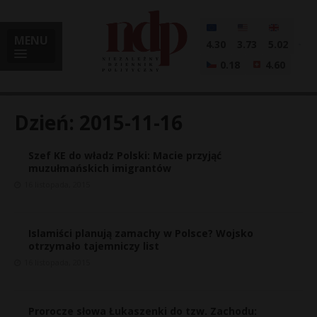
MENU
4.30
3.73
5.02
0.18
4.60
Dzień:
2015-11-16
Szef KE do władz Polski: Macie przyjąć
i
muzułmańskich imigrantów
16 listopada, 2015
l
Islamiści planują zamachy w Polsce? Wojsko
otrzymało tajemniczy list
16 listopada, 2015
Prorocze słowa Łukaszenki do tzw. Zachodu: