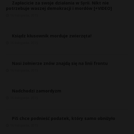
Zapłacicie za swoje działania w Syrii. Nikt nie
potrzebuje waszej demokracji i mordów [+VIDEO]
16 listopada, 2015
Ksiądz kłusownik morduje zwierzęta!
16 listopada, 2015
Nasi żołnierze znów znajdą się na linii frontu
16 listopada, 2015
Nadchodzi zamordyzm
16 listopada, 2015
PiS chce podnieść podatek, który samo obniżyło
16 listopada, 2015