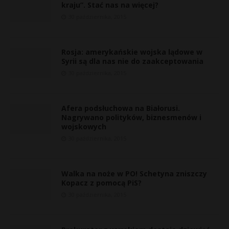
kraju”. Stać nas na więcej?
30 października, 2015
Rosja: amerykańskie wojska lądowe w
Syrii są dla nas nie do zaakceptowania
30 października, 2015
Afera podsłuchowa na Białorusi.
Nagrywano polityków, biznesmenów i
wojskowych
30 października, 2015
Walka na noże w PO! Schetyna zniszczy
Kopacz z pomocą PiS?
30 października, 2015