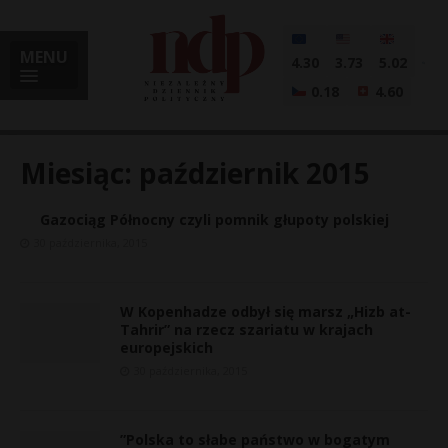
MENU
4.30
3.73
5.02
0.18
4.60
Miesiąc:
październik 2015
Gazociąg Północny czyli pomnik głupoty polskiej
i
30 października, 2015
W Kopenhadze odbył się marsz „Hizb at-
l
Tahrir” na rzecz szariatu w krajach
europejskich
30 października, 2015
”Polska to słabe państwo w bogatym