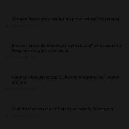
Zbrojeniówka chce rakiet do przeciwlotniczej Narwi
20 listopada, 2015
Juncker pisze do Moskwy i wyraża „żal” ze stosunki z
Rosją nie mogły się rozwijać…
20 listopada, 2015
Niemcy planują narzucić „kwoty imigranckie” innym
krajom
20 listopada, 2015
Zachód chce wyrzucić Polskę ze strefy Schengen
20 listopada, 2015