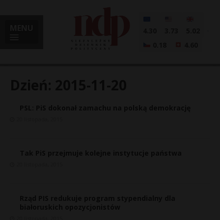
MENU
4.30
3.73
5.02
0.18
4.60
Dzień:
2015-11-20
PSL: PiS dokonał zamachu na polską demokrację
i
20 listopada, 2015
Tak PiS przejmuje kolejne instytucje państwa
l
20 listopada, 2015
Rząd PIS redukuje program stypendialny dla
białoruskich opozycjonistów
20 listopada, 2015