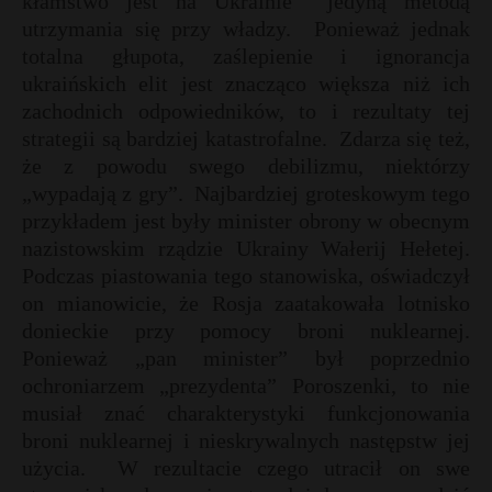
kłamstwo jest na Ukrainie
jedyną metodą
t
utrzymania się przy władzy.
Ponieważ jednak
r
totalna głupota, zaślepienie i ignorancja
ukraińskich elit jest znacząco większa niż ich
s
zachodnich odpowiedników, to i rezultaty tej
s
strategii są bardziej katastrofalne.
Zdarza się też,
że z powodu swego debilizmu, niektórzy
„wypadają z gry”.
Najbardziej groteskowym tego
przykładem jest były minister obrony w obecnym
nazistowskim rządzie Ukrainy Wałerij Hełetej.
Podczas piastowania tego stanowiska, oświadczył
on mianowicie, że Rosja zaatakowała lotnisko
donieckie przy pomocy broni nuklearnej.
Ponieważ „pan minister” był poprzednio
ochroniarzem „prezydenta” Poroszenki, to nie
musiał znać charakterystyki funkcjonowania
broni nuklearnej i nieskrywalnych następstw jej
użycia.
W rezultacie czego utracił on swe