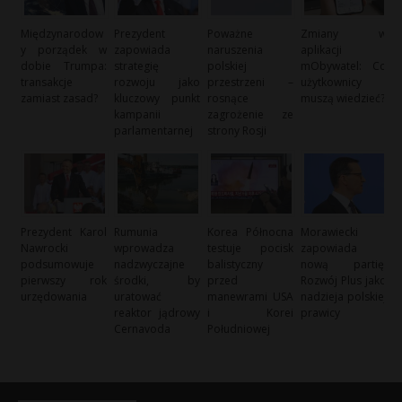
Międzynarodow
Prezydent
Poważne
Zmiany w
y porządek w
zapowiada
naruszenia
aplikacji
dobie Trumpa:
strategię
polskiej
mObywatel: Co
transakcje
rozwoju jako
przestrzeni –
użytkownicy
zamiast zasad?
kluczowy punkt
rosnące
muszą wiedzieć?
kampanii
zagrożenie ze
parlamentarnej
strony Rosji
Prezydent Karol
Rumunia
Korea Północna
Morawiecki
Nawrocki
wprowadza
testuje pocisk
zapowiada
podsumowuje
nadzwyczajne
balistyczny
nową partię:
pierwszy rok
środki, by
przed
Rozwój Plus jako
urzędowania
uratować
manewrami USA
nadzieja polskiej
reaktor jądrowy
i Korei
prawicy
Cernavoda
Południowej