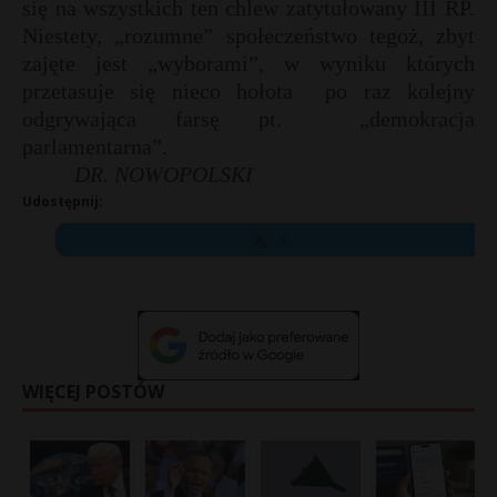
się na wszystkich ten chlew zatytułowany III RP.
Niestety, „rozumne” społeczeństwo tegoż, zbyt
zajęte jest „wyborami”, w wyniku których
przetasuje się nieco hołota
po raz kolejny
odgrywająca farsę pt.
„demokracja
parlamentarna”.
DR. NOWOPOLSKI
Udostępnij:
X
WIĘCEJ POSTÓW