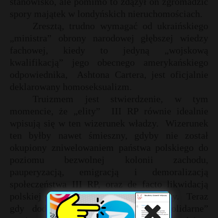
stanowisko, ale pomimo to zdążył on zgromadzić
spory majątek w londyńskich nieruchomościach.
Zresztą, trudno wymagać od ukraińskiego
„ministra” obrony narodowej głębszej wiedzy
fachowej, kiedy to jedyną „wojskową
kwalifikacją” jego obecnego amerykańskiego
odpowiednika,
Ashtona Cartera, jest oficjalnie
deklarowany homoseksualizm.
Truizmem jest stwierdzenie, w tym
momencie, że „elity”
III RP równie idealnie
wpisują się w ten wizerunek władzy.
Wizerunek
ten byłby nawet śmieszny, gdyby nie został
okupiony zniwelowaniem państwa polskiego do
poziomu bezwolnej kolonii zachodu,
pauperyzacją, emigracją i demoralizacją
społeczeństwa III RP, oraz de facto likwidacją
polskiej gospodarki, cywilizacji i kultury.
Teraz
gdy dodatkowo otwieramy swoje „solidarne”