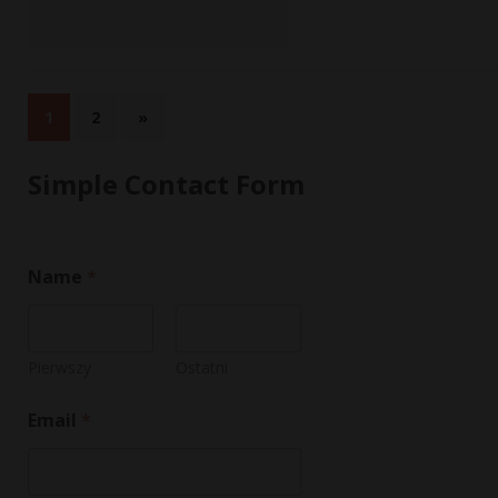
1
2
»
Simple Contact Form
C
Name
*
o
m
m
e
n
Pierwszy
Ostatni
t
N
Email
*
a
m
e
M