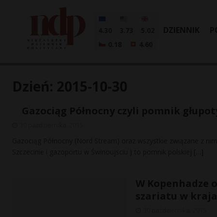
DZIENNIK
P
4.30
3.73
5.02
0.18
4.60
Dzień:
2015-10-30
Gazociąg Północny czyli pomnik głupoty
30 października, 2015
Gazociąg Północny (Nord Stream) oraz wszystkie związane z nim
Szczecinie i gazoportu w Świnoujsciu ) to pomnik polskiej
[…]
W Kopenhadze od
szariatu w kraj
30 października, 2015