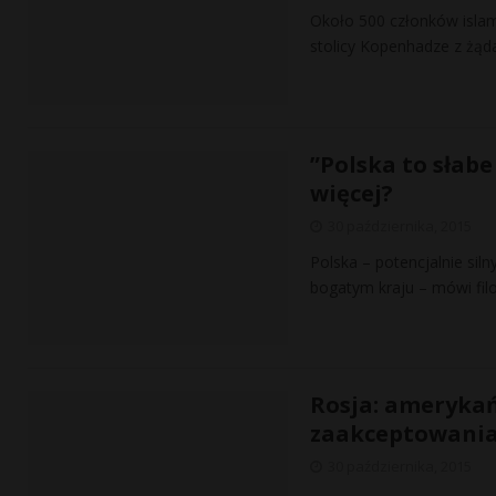
Około 500 członków islami
stolicy Kopenhadze z żąd
”Polska to słab
więcej?
30 października, 2015
Polska – potencjalnie sil
bogatym kraju – mówi filo
Rosja: amerykań
zaakceptowani
30 października, 2015