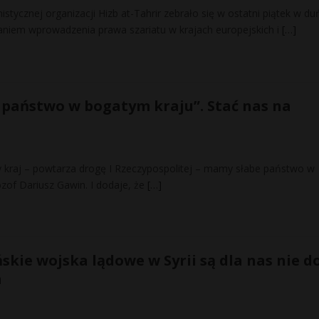
stycznej organizacji Hizb at-Tahrir zebrało się w ostatni piątek w du
aniem wprowadzenia prawa szariatu w krajach europejskich i
[…]
e państwo w bogatym kraju”. Stać nas na
ny kraj – powtarza drogę I Rzeczypospolitej – mamy słabe państwo w
zof Dariusz Gawin. I dodaje, że
[…]
skie wojska lądowe w Syrii są dla nas nie d
a