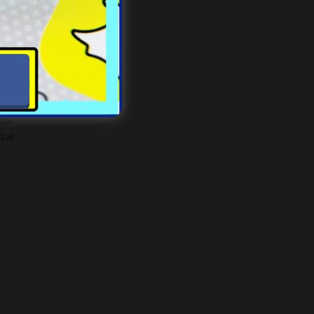
łów
tali