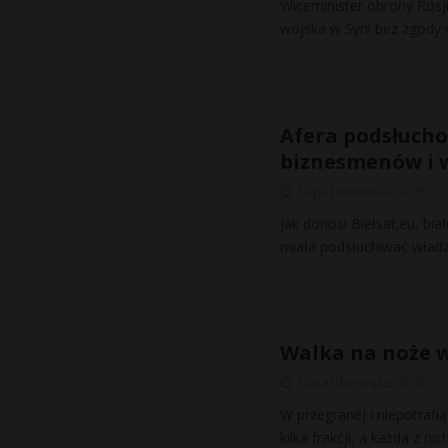
Wiceminister obrony Rosj
wojska w Syrii bez zgod
Afera podsłucho
biznesmenów i 
30 października, 2015
Jak donosi Biełsat.eu, bi
miała podsłuchiwać władz
Walka na noże w
30 października, 2015
W przegranej i niepotrafią
kilka frakcji, a każda z n