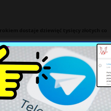
rokiem dostaje dziewięć tysięcy złotych co
 skazany prawomocnym wyrokiem regularnie dostaje pensję od
rny nie zdążył wyrzucić go z zawodu – ustalił portal tvp.info.
o nie chce z nią mieszkać w Warszawie
ów w czasie kampanii. I nie zamierza tego zmieniać. Mowa o Edward
datki PiS na premiera zdecydował, że nie
[…]