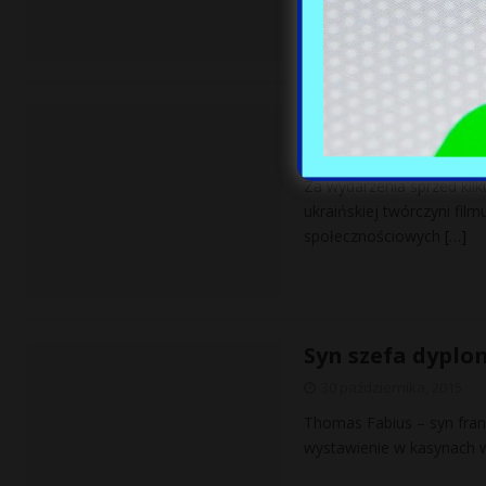
Ukrainka oczek
30 października, 2015
Za wydarzenia sprzed kilk
ukraińskiej twórczyni fil
społecznościowych
[…]
Syn szefa dyplo
30 października, 2015
Thomas Fabius – syn fran
wystawienie w kasynach w