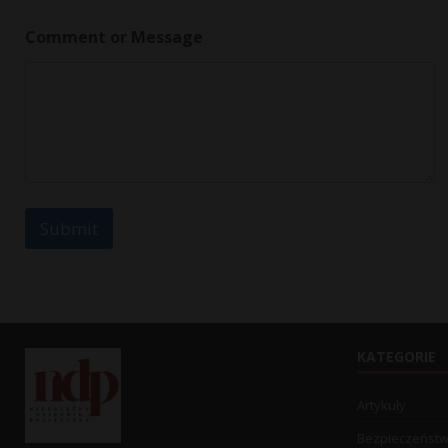
e
s
Comment or Message
s
a
g
e
Submit
KATEGORIE
Artykuły
Bezpieczeńst