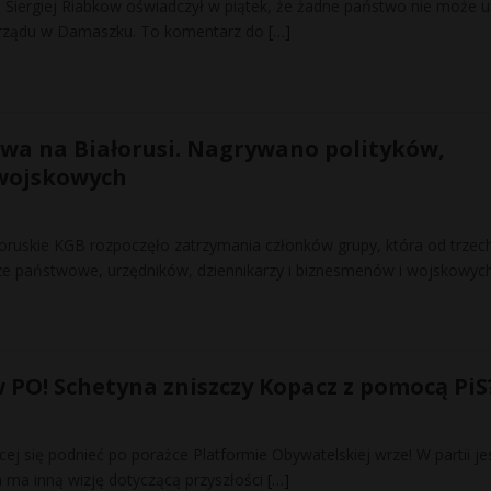
i Siergiej Riabkow oświadczył w piątek, że żadne państwo nie może u
y rządu w Damaszku. To komentarz do
[…]
wa na Białorusi. Nagrywano polityków,
wojskowych
ałoruskie KGB rozpoczęło zatrzymania członków grupy, która od trzech
e państwowe, urzędników, dziennikarzy i biznesmenów i wojskowych
 PO! Schetyna zniszczy Kopacz z pomocą PiS
cej się podnieć po porażce Platformie Obywatelskiej wrze! W partii je
ich ma inną wizję dotyczącą przyszłości
[…]