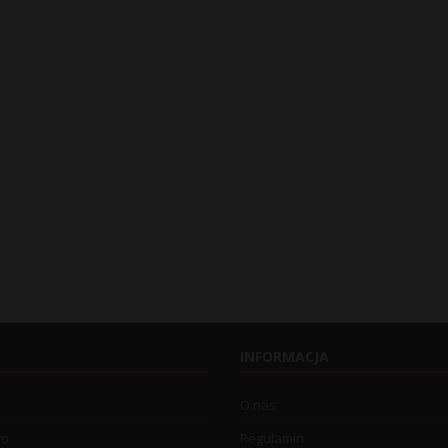
INFORMACJA
O nas
wo
Regulamin