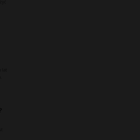
żyć
 lat
.
?
st