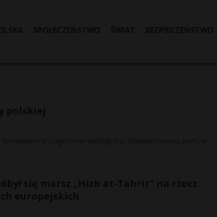
OLSKA
SPOŁECZEŃSTWO
ŚWIAT
BEZPIECZEŃSTWO
 polskiej
 konsekwencje (zagrożenie ekologiczne, blokada rozwoju portu w
był się marsz „Hizb at-Tahrir” na rzecz
ach europejskich