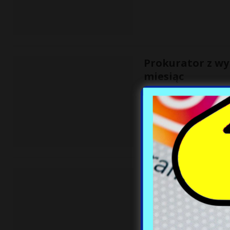
Prokurator z wy
miesiąc
30 października, 2015
Skorumpowany prokurator
państwa, bo sąd dyscyplina
Mąż Beaty Szydł
30 października, 2015
Zdecydowanie unikał medi
Szydle (57 l.)! Mąż kandy