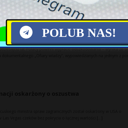
POLUB NAS!
uje odszkodowań od Polski
udziesięciu lat Polacy powinni wypłacić odszkodowania – wynika ze s
mu dokumentalnego „Ofiary władzy”, wypowiedzianych na jednym z por
macji oskarżony o oszustwa
cuskiego ministra spraw zagranicznych został oskarżony w USA o
 Las Vegas czeków bez pokrycia o łącznej wartości
[…]