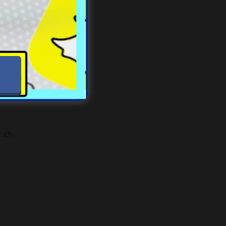
ges
 ich