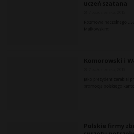
uczeń szatana
7 października, 2015
Rozmowa naczelnego ,,Sup
Małkowskim:
Komorowski i Wa
7 października, 2015
Jako prezydent zarabiał p
promocją polskiego kanto
Polskie firmy zb
sprzętu potrzeb