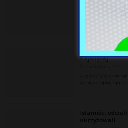
Jak pisze Michał Rachoń 
ujawnił, że tzw. przesmyk
Schetyna o Kacz
najwięcej
7 października, 2015
– Coraz więcej w kampani
jak najwięcej więcej, niec
Islamiści odcięl
ukrzyżowali