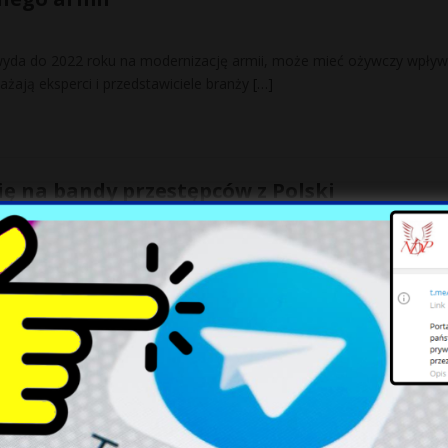
 wyda do 2022 roku na modernizację armii, może mieć ożywczy wpływ
żają eksperci i przedstawiciele branży
[…]
ię na bandy przestępców z Polski
ie rośnie liczba działających w Niemczech zorganizowanych grup
ych przez Polaków. Tak wynika z raportu o przestępczości
oku,
[…]
Polska jednym z punktów zapalnych w Euro