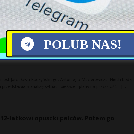
w tygodniku Gazeta Polska, dowódca sił USA w Europie gen. Ben Hod
 suwalski na pograniczu polsko-litewskim jest
[…]
POLUB NAS!
yńskim i Macierewiczu: Niech ich będzie jak
i jest Jarosława Kaczyńskiego, Antoniego Macierewicza. Niech będzie
h przedstawiają analizę sytuacji bieżącej, plany na przyszłość –
[…]
i 12-latkowi opuszki palców. Potem go