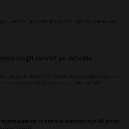
er Expressu”, Sławomira Jastrzębowskiego z ks. Stanisławem
łęsa mogli zarobić po milionie
rawie 20 tys. zł miesięcznie. Teraz jedną akcją reklamową w USA i
ru internetowego, mógł zarobić nawet milion złotych!
rojeniowe są w stanie dostarczyć 90 proc.
nego armii