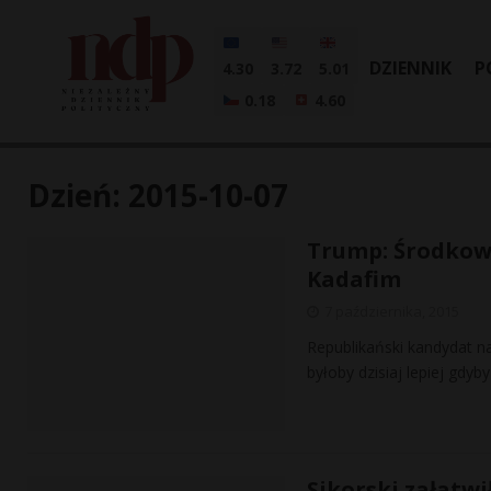
DZIENNIK
P
4.30
3.72
5.01
0.18
4.60
Dzień:
2015-10-07
Trump: Środkowy
Kadafim
7 października, 2015
Republikański kandydat n
byłoby dzisiaj lepiej gdyb
Sikorski załatwi