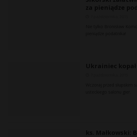
za pieniądze po
7 października, 2015
Nie tylko Bronisław Komo
pieniądze podatnika!
Ukrainiec kopał 
7 października, 2015
Wczoraj przed słupskim 
usteckiego salonu gier.
ks. Małkowski: 