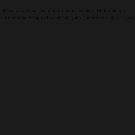
 12-latkowi opuszki palców, a potem go ukrzyżowali. Do brutalnego
ce nieopodal Aleppo. Chłopiec był synem chrześcijańskiego przywó