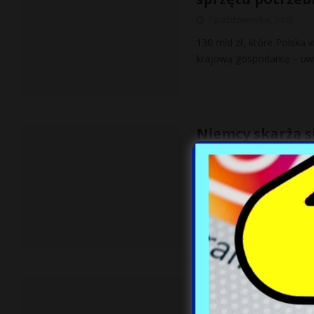
7 października, 2015
130 mld zł, które Polska
krajową gospodarkę – uwa
Niemcy skarżą s
7 października, 2015
Od kilku lat systematyczn
przestępczych zdominowan
zorganizowanej w 2014 r
NATO ostrzega: 
7 października, 2015