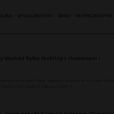
OLSKA
SPOŁECZEŃSTWO
ŚWIAT
BEZPIECZEŃSTWO
 Wschód Byłby Stabilny z Husseinem i
a prezydenta Donald Trump, zapytany czy uważa że na Bliskim Wsch
y Kadafi w Libii i Husajn w Iraku pozostali
[…]
ł „ciepłe posadki” swoim kolegom. Oczywiśc