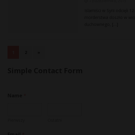
7 października, 2015
Islamiści w Syrii odcięli
morderstwa doszło w wios
duchownego,
[…]
1
2
»
Simple Contact Form
C
Name
*
o
m
m
e
n
Pierwszy
Ostatni
t
o
Email
*