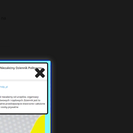
 na
pie