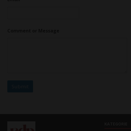
r
C
o
m
m
e
Comment or Message
n
t
Submit
KATEGORIE