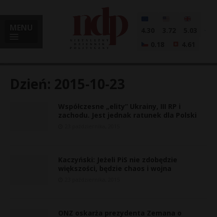
MENU
4.30
3.72
5.03
0.18
4.61
Dzień:
2015-10-23
Współczesne „elity” Ukrainy, III RP i
i
zachodu. Jest jednak ratunek dla Polski
23 października, 2015
l
Kaczyński: Jeżeli PiS nie zdobędzie
większości, będzie chaos i wojna
23 października, 2015
ONZ oskarża prezydenta Zemana o