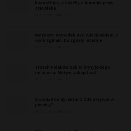
ksenofobię, a Czechy o łamanie praw
człowieka
23 października, 2015
Masakra! Wypadek pod Włocławkiem. 5
osób zginęło, bo zgasły latarnie
23 października, 2015
Trzech Polaków zabiło brytyjskiego
milionera. Motyw zabójstwa?
23 października, 2015
Skandal! Co dyrektor z ZUS ukrywał w
piwnicy?
23 października, 2015