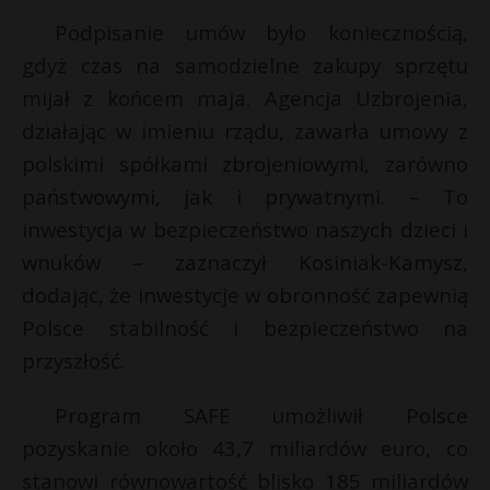
P
Podpisanie umów było koniecznością,
gdyż czas na samodzielne zakupy sprzętu
mijał z końcem maja. Agencja Uzbrojenia,
działając w imieniu rządu, zawarła umowy z
E
polskimi spółkami zbrojeniowymi, zarówno
państwowymi, jak i prywatnymi. – To
i
inwestycja w bezpieczeństwo naszych dzieci i
l
t
wnuków – zaznaczył Kosiniak-Kamysz,
dodając, że inwestycje w obronność zapewnią
r
E
Polsce stabilność i bezpieczeństwo na
przyszłość.
i
l
Program SAFE umożliwił Polsce
pozyskanie około 43,7 miliardów euro, co
stanowi równowartość blisko 185 miliardów