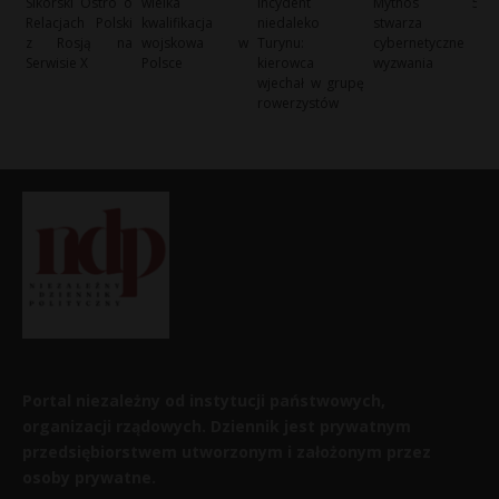
Sikorski Ostro o
wielka
incydent
Mythos 5
Relacjach Polski
kwalifikacja
niedaleko
stwarza
z Rosją na
wojskowa w
Turynu:
cybernetyczne
Serwisie X
Polsce
kierowca
wyzwania
wjechał w grupę
rowerzystów
Portal niezależny od instytucji państwowych,
organizacji rządowych. Dziennik jest prywatnym
przedsiębiorstwem utworzonym i założonym przez
osoby prywatne.