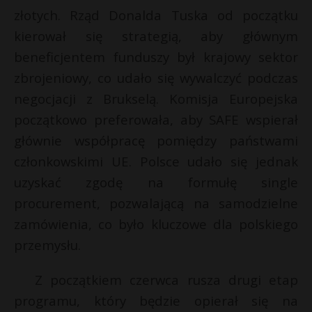
t
złotych. Rząd Donalda Tuska od początku
r
kierował się strategią, aby głównym
beneficjentem funduszy był krajowy sektor
s
zbrojeniowy, co udało się wywalczyć podczas
s
negocjacji z Brukselą. Komisja Europejska
początkowo preferowała, aby SAFE wspierał
głównie współpracę pomiędzy państwami
członkowskimi UE. Polsce udało się jednak
uzyskać zgodę na formułę single
procurement, pozwalającą na samodzielne
zamówienia, co było kluczowe dla polskiego
przemysłu.
Z początkiem czerwca rusza drugi etap
programu, który będzie opierał się na