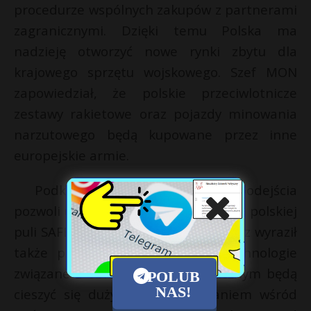
procedurze wspólnych zakupów z partnerami
zagranicznymi. Dzięki temu Polska ma
nadzieję otworzyć nowe rynki zbytu dla
krajowego sprzętu wojskowego. Szef MON
zapowiedział, że polskie przeciwlotnicze
zestawy rakietowe oraz pojazdy minowania
narzutowego będą kupowane przez inne
europejskie armie.
Podkreślono również, że zmiana podejścia
pozwoli uruchomić pozostałe środki z polskiej
puli SAFE. Władysław Kosiniak-Kamysz wyraził
także przekonanie, że polskie technologie
związane z obrazowaniem kosmicznym będą
POLUB
NAS!
cieszyć się dużym zainteresowaniem wśród