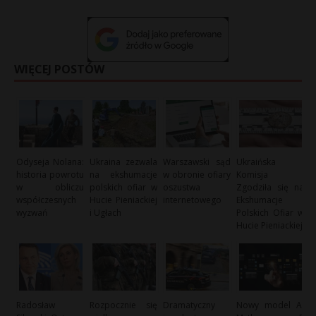
WIĘCEJ POSTÓW
Odyseja Nolana:
Ukraina zezwala
Warszawski sąd
Ukraińska
historia powrotu
na ekshumacje
w obronie ofiary
Komisja
w obliczu
polskich ofiar w
oszustwa
Zgodziła się na
współczesnych
Hucie Pieniackiej
internetowego
Ekshumacje
wyzwań
i Ugłach
Polskich Ofiar w
Hucie Pieniackiej
Radosław
Rozpocznie się
Dramatyczny
Nowy model AI