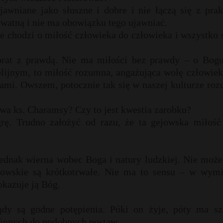
jawniane jako słuszne i dobre i nie łączą się z prak
watną i nie ma obowiązku tego ujawniać.
e chodzi o miłość człowieka do człowieka i wszystko 
brat z prawdą. Nie ma miłości bez prawdy – o Bogu
blijnym, to miłość rozumna, angażująca wolę człowiek
iami. Owszem, potocznie tak się w naszej kulturze ro
wa ks. Charamsy? Czy to jest kwestia zarobku?
. Trudno założyć od razu, że ta gejowska miłość 
jednak wierna wobec Boga i natury ludzkiej. Nie może
owskie są krótkotrwałe. Nie ma to sensu – w wymi
okazuje ją Bóg.
ądy są godne potępienia. Póki on żyje, póty ma sz
ł innych do podobnych postaw.