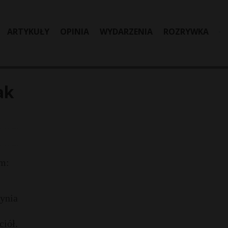
ARTYKUŁY
OPINIA
WYDARZENIA
ROZRYWKA
ak
im:
zynia
iół.