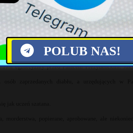
iernika to nastąpi.
j. Mówię nie tylko to, co sam myślę, ale co myśli Kośc
POLUB NAS!
wiary – jak pani premier czy były prezydent – to tr
prawił egzorcyzmy przed Pałacem Prezydenckim. Jaki
 osób zaprzedanych diabłu, a urzędujących w Pa
ię jak uczeń szatana.
, morderstwa, popierane, aprobowane, ale niekoniec