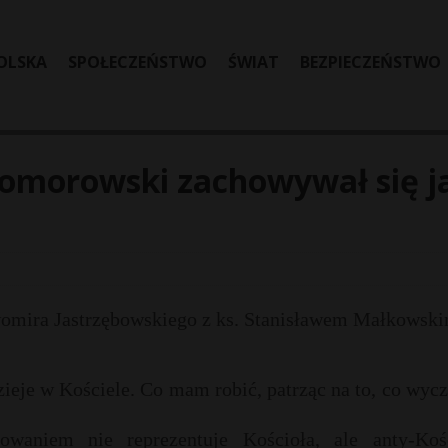
OLSKA
SPOŁECZEŃSTWO
ŚWIAT
BEZPIECZEŃSTWO
Komorowski zachowywał się j
womira Jastrzębowskiego z ks. Stanisławem Małkowsk
zieje w Kościele. Co mam robić, patrząc na to, co wyc
waniem nie reprezentuje Kościoła, ale anty-Kośc