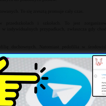
towanych. To się zresztą promuje cały czas.
 przedszkolach i szkołach. To jest zorganizow
lię w indywidualnych przypadkach, zwłaszcza gdy chod
filię duchownych. Natomiast pedofilia w środowis
To świadczy o obłudzie.
gładę, która oby jak najprędzej nastąpiła.
y się swojej wiary, kultury, narodowości, tożsamości 
wałego związku małżeńskiego. Chodzi o to, by wytwo
władze.
e co zamiast niej?