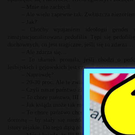
– Mnie nie zachęcił.
– Ale wielu zapewne tak. Zwłaszcza niezorien
– Jak?
– Choćby wpajaniem ideologii gender w
zinstytucjonalizowana pedofilia. Tępi się pedofi
duchownych, co jest tragiczne, jeśli się to zdarza…
– Ale zdarza się…
– To ułamek promila, jeśli chodzi o pedo
lesbijskich i gejowskich jest czymś notorycznym.
– Naprawdę?
– 20-30 proc. Ale te związki są pod ochroną. 
– Czyli nasze państwo źle wychowuje dzieci?
– To chore państwo, III RP, jest skazane na za
– Jak ksiądz może tak mówić?
– To chore państwo chce, żeby dzieci wyrzekł
dorosną – by stały się niezdolne do zawarcia tr
istoty nijakie. Do tego dążą obecne zaprzedane złu 
– Mówi ksiądz, że III RP powinna zniknąć. Al