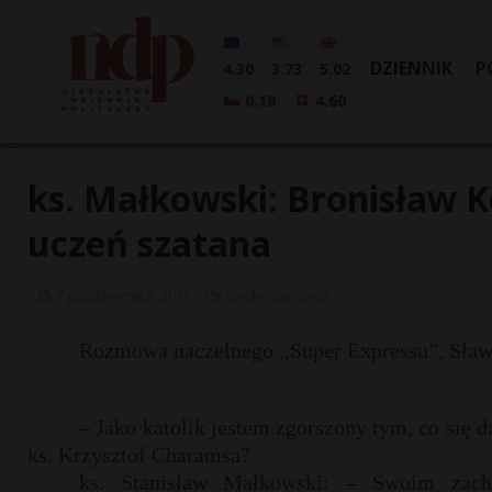
DZIENNIK
P
4.30
3.73
5.02
0.18
4.60
ks. Małkowski: Bronisław 
uczeń szatana
7 października, 2015
Społeczeństwo
Rozmowa naczelnego ,,Super Expressu”, Sła
– Jako katolik jestem zgorszony tym, co się d
ks. Krzysztof Charamsa?
ks. Stanisław Małkowski: – Swoim zacho