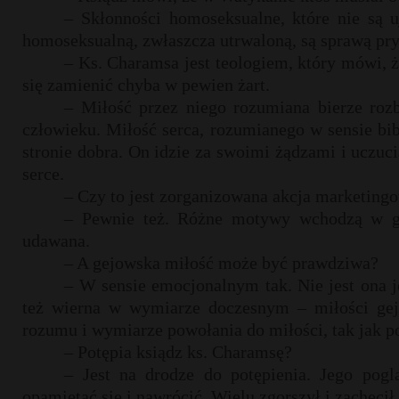
– Skłonności homoseksualne, które nie są u
homoseksualną, zwłaszcza utrwaloną, są sprawą pry
– Ks. Charamsa jest teologiem, który mówi, ż
się zamienić chyba w pewien żart.
– Miłość przez niego rozumiana bierze roz
człowieku. Miłość serca, rozumianego w sensie bi
stronie dobra. On idzie za swoimi żądzami i uczuc
serce.
– Czy to jest zorganizowana akcja marketingo
– Pewnie też. Różne motywy wchodzą w grę
udawana.
– A gejowska miłość może być prawdziwa?
– W sensie emocjonalnym tak. Nie jest ona 
też wierna w wymiarze doczesnym – miłości gej
rozumu i wymiarze powołania do miłości, tak jak p
– Potępia ksiądz ks. Charamsę?
– Jest na drodze do potępienia. Jego pogl
opamiętać się i nawrócić. Wielu zgorszył i zachęci