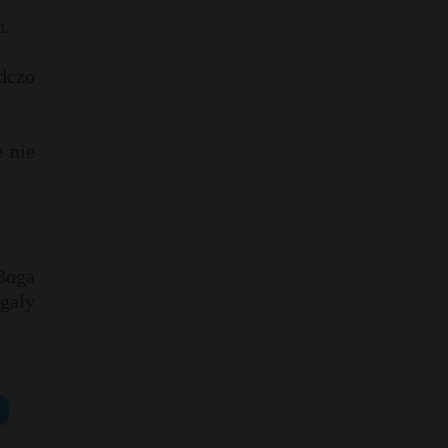
u.
adczo
e nie
Boga
igały