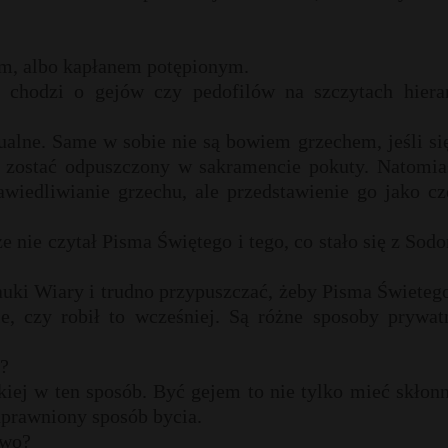
m, albo kapłanem potępionym.
i chodzi o gejów czy pedofilów na szczytach hierar
ualne. Same w sobie nie są bowiem grzechem, jeśli si
że zostać odpuszczony w sakramencie pokuty. Natomia
wiedliwianie grzechu, ale przedstawienie go jako cz
 nie czytał Pisma Świętego i tego, co stało się z Sod
ki Wiary i trudno przypuszczać, żeby Pisma Świetego
ie, czy robił to wcześniej. Są różne sposoby prywat
m?
kiej w ten sposób. Być gejem to nie tylko mieć skłon
uprawniony sposób bycia.
two?