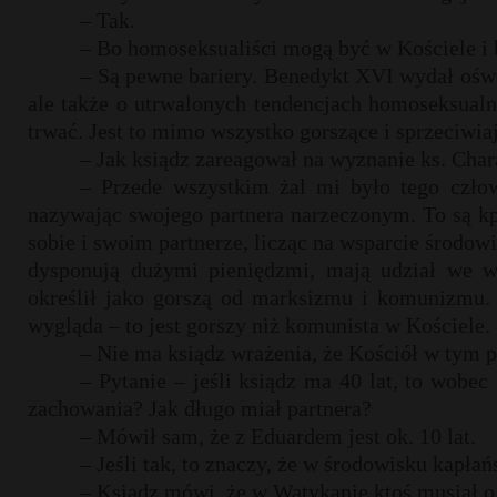
– Tak.
– Bo homoseksualiści mogą być w Kościele i
– Są pewne bariery. Benedykt XVI wydał ośw
ale także o utrwalonych tendencjach homoseksual
trwać. Jest to mimo wszystko gorszące i sprzeciwiaj
– Jak ksiądz zareagował na wyznanie ks. Cha
– Przede wszystkim żal mi było tego człow
nazywając swojego partnera narzeczonym. To są k
sobie i swoim partnerze, licząc na wsparcie środo
dysponują dużymi pieniędzmi, mają udział we wł
określił jako gorszą od marksizmu i komunizmu. J
wygląda – to jest gorszy niż komunista w Kościele.
– Nie ma ksiądz wrażenia, że Kościół w tym 
– Pytanie – jeśli ksiądz ma 40 lat, to wobec
zachowania? Jak długo miał partnera?
– Mówił sam, że z Eduardem jest ok. 10 lat.
– Jeśli tak, to znaczy, że w środowisku kapła
– Ksiądz mówi, że w Watykanie ktoś musiał o