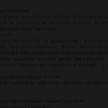
 być kapłanami?
iadczenie, by zwłaszcza praktykujących homoseksualis
nych nie przyjmować do seminariów w obawie, że to 
ące się posłudze kapłańskiej.
ramsy?
ieka, bo sprzeciwił się przykazaniom i prawdom wi
piny. To po prostu błazeństwo. Walczy z obrazem boż
wisk LGBT, które są wpływowe. Mają swoje środki prze
adzy, narzucając ideologię gender, którą Benedykt
eśli ks. Charamsa jest wyznawcą tej ideologii – a n
przypadku zareagował za słabo?
 kogo ujawniał nie tylko swoje skłonności, ale także 
ńskim jego zachowania i postawy były znane.
 tym wiedzieć i tolerować?