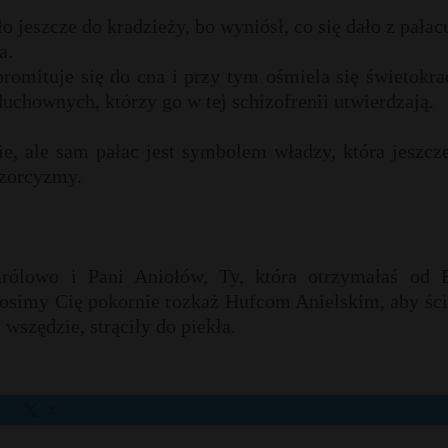
o jeszcze do kradzieży, bo wyniósł, co się dało z pałac
a.
promituje się do cna i przy tym ośmiela się świetokr
uchownych, którzy go w tej schizofrenii utwierdzają.
ie, ale sam pałac jest symbolem władzy, która jeszcz
gzorcyzmy.
rólowo i Pani Aniołów, Ty, która otrzymałaś od 
prosimy Cię pokornie rozkaż Hufcom Anielskim, aby śc
 wszędzie, strąciły do piekła.
X