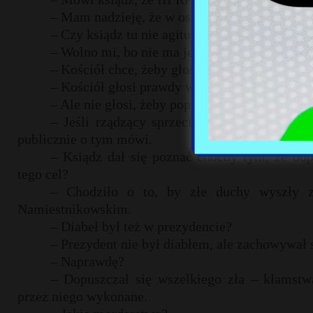
– Mam nadzieję, że w ostatnią niedzielę paźdz
– Czy ksiądz tu nie agituje?
– Wolno mi, bo nie ma jeszcze ciszy wyborcze
– Kościół chce, żeby głosować na PiS?
– Kościół głosi prawdy wiary.
– Ale nie głosi, żeby popierać PiS.
– Jeśli rządzący sprzeciwiają się prawdom 
publicznie o tym mówi.
– Ksiądz dał się poznać choćby tym, że od
tego cel?
– Chodziło o to, by złe duchy wyszły z
Namiestnikowskim.
– Diabeł był też w prezydencie?
– Prezydent nie był diabłem, ale zachowywał s
– Naprawdę?
– Dopuszczał się wszelkiego zła – kłamstwa
przez niego wykonane.