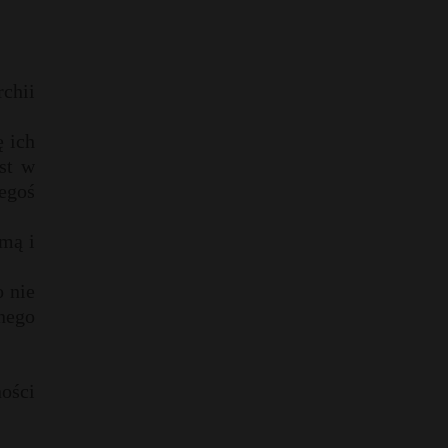
chii
ę ich
st w
egoś
omą i
 nie
nego
ności