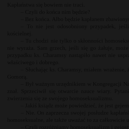
Kapłaństwa się bowiem nie traci.
– Czyli do końca nim będzie?
– Bez końca. Albo będzie kapłanem zbawiony
– To nie jest odosobniony przypadek, jeśl
kościelnej.
– Tu chodzi nie tylko o skłonności homoseks
nie wyraża. Sam grzech, jeśli się go żałuje, mo
przypadku ks. Charamsy nastąpiło nawet nie uspra
właściwego i dobrego.
– Słuchając ks. Charamsy, miałem wrażenie, że
Gomorą.
– Był ważnym urzędnikiem w Kongregacji Nau
znał. Sprzeciwił się otwarcie nauce wiary. Pytan
zwierzenia się ze swojego homoseksualizmu.
– Jakiś ksiądz może powiedzieć, że jest geje
– Nie. On zaprzecza swojej posłudze kapłańs
homoseksualne, ale także uważać to za całkowicie 
– Czyli rozróżniamy homoseksualizm i gejos