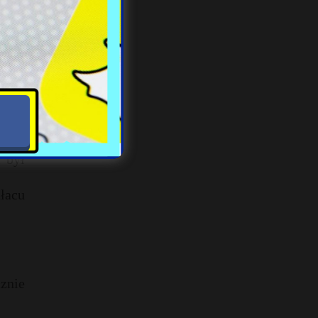
iół.
zeba
 był
łacu
znie