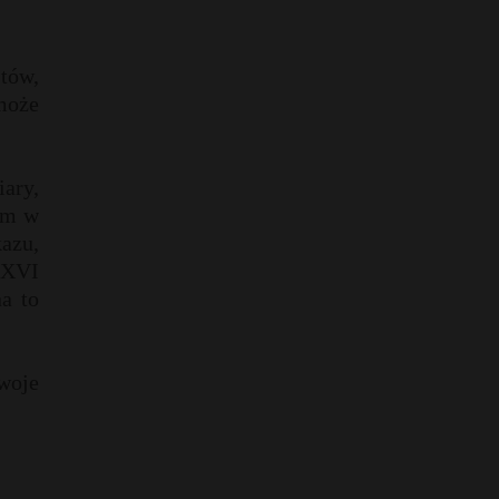
tów,
może
ary,
ym w
kazu,
 XVI
a to
swoje