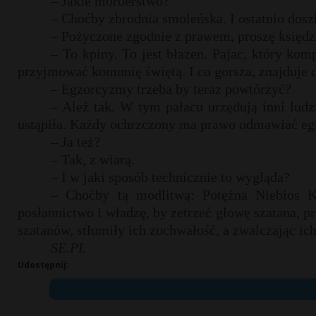
– Jakie morderstwo?
– Choćby zbrodnia smoleńska. I ostatnio doszł
– Pożyczone zgodnie z prawem, proszę księdz
– To kpiny. To jest błazen. Pajac, który kom
przyjmować komunię świętą. I co gorsza, znajduje d
– Egzorcyzmy trzeba by teraz powtórzyć?
– Ależ tak. W tym pałacu urzędują inni ludz
ustąpiła. Każdy ochrzczony ma prawo odmawiać e
– Ja też?
– Tak, z wiarą.
– I w jaki sposób technicznie to wygląda?
– Choćby tą modlitwą: Potężna Niebios K
posłannictwo i władzę, by zetrzeć głowę szatana, 
szatanów, stłumiły ich zuchwałość, a zwalczając ich
SE.PL
Udostępnij: