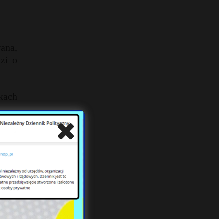
ana,
zi o
kach
i gdy
rzyć