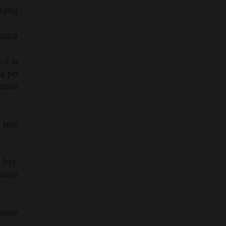
tyką
stara
 i o
a po
zumie
jest
 być
arze
anse