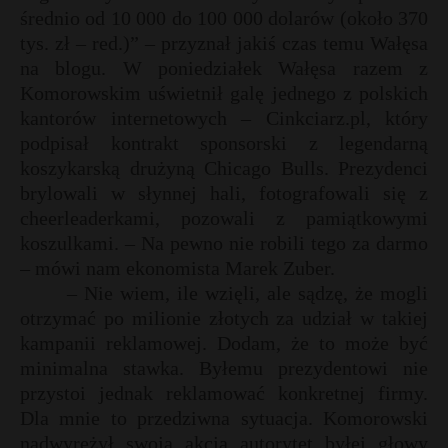
średnio od 10 000 do 100 000 dolarów (około 370
P
tys. zł – red.)” – przyznał jakiś czas temu Wałęsa
na blogu. W poniedziałek Wałęsa razem z
Komorowskim uświetnił galę jednego z polskich
kantorów internetowych – Cinkciarz.pl, który
E
podpisał kontrakt sponsorski z legendarną
koszykarską drużyną Chicago Bulls. Prezydenci
i
brylowali w słynnej hali, fotografowali się z
l
cheerleaderkami, pozowali z pamiątkowymi
koszulkami. – Na pewno nie robili tego za darmo
– mówi nam ekonomista Marek Zuber.
– Nie wiem, ile wzięli, ale sądzę, że mogli
otrzymać po milionie złotych za udział w takiej
*
E
kampanii reklamowej. Dodam, że to może być
minimalna stawka. Byłemu prezydentowi nie
przystoi jednak reklamować konkretnej firmy.
i
l
Dla mnie to przedziwna sytuacja. Komorowski
E
nadwyrężył swoją akcją autorytet byłej głowy