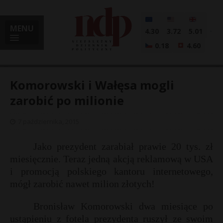
MENU
4.30
3.72
5.01
0.18
4.60
Komorowski i Wałęsa mogli
zarobić po milionie
i
7 października, 2015
Jako prezydent zarabiał prawie 20 tys. zł
miesięcznie. Teraz jedną akcją reklamową w USA
l
i promocją polskiego kantoru internetowego,
mógł zarobić nawet milion złotych!
Bronisław Komorowski dwa miesiące po
ustąpieniu z fotela prezydenta ruszył ze swoim