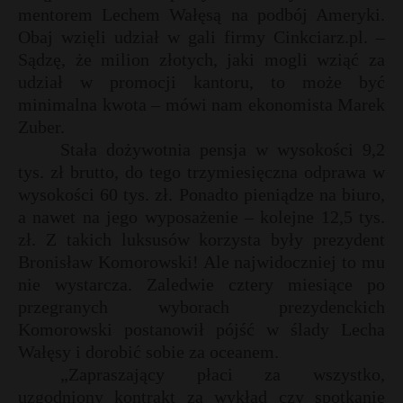
mentorem Lechem Wałęsą na podbój Ameryki.
Obaj wzięli udział w gali firmy Cinkciarz.pl. –
Sądzę, że milion złotych, jaki mogli wziąć za
udział w promocji kantoru, to może być
minimalna kwota – mówi nam ekonomista Marek
Zuber.
Stała dożywotnia pensja w wysokości 9,2
tys. zł brutto, do tego trzymiesięczna odprawa w
wysokości 60 tys. zł. Ponadto pieniądze na biuro,
a nawet na jego wyposażenie – kolejne 12,5 tys.
zł. Z takich luksusów korzysta były prezydent
Bronisław Komorowski! Ale najwidoczniej to mu
nie wystarcza. Zaledwie cztery miesiące po
przegranych wyborach prezydenckich
Komorowski postanowił pójść w ślady Lecha
Wałęsy i dorobić sobie za oceanem.
„Zapraszający płaci za wszystko,
uzgodniony kontrakt za wykład czy spotkanie