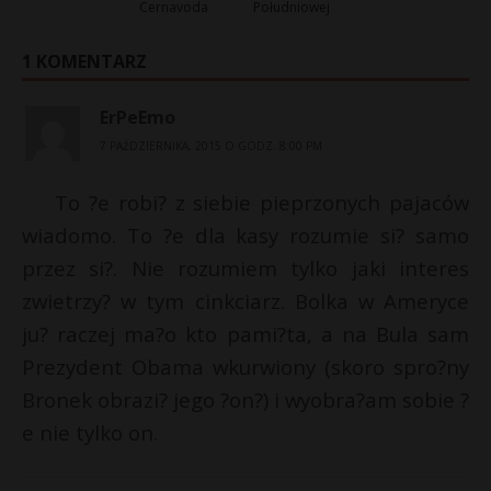
Cernavoda
Południowej
1 KOMENTARZ
ErPeEmo
7 PAŹDZIERNIKA, 2015 O GODZ. 8:00 PM
To ?e robi? z siebie pieprzonych pajaców
wiadomo. To ?e dla kasy rozumie si? samo
przez si?. Nie rozumiem tylko jaki interes
zwietrzy? w tym cinkciarz. Bolka w Ameryce
ju? raczej ma?o kto pami?ta, a na Bula sam
Prezydent Obama wkurwiony (skoro spro?ny
Bronek obrazi? jego ?on?) i wyobra?am sobie ?
e nie tylko on.