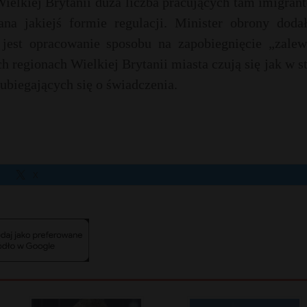
elkiej Brytanii duża liczba pracujących tam imigran
na jakiejś formie regulacji. Minister obrony dodał
 jest opracowanie sposobu na zapobiegnięcie „zalew
h regionach Wielkiej Brytanii miasta czują się jak w s
ubiegających się o świadczenia.
X