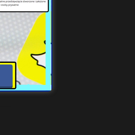
tkwi
y to
cy (
czas
niem
lski
rzez