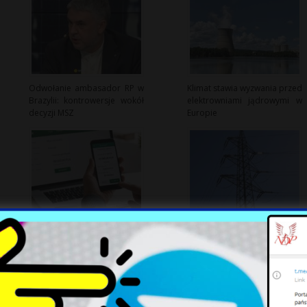
Odwołanie ambasador RP w
Klimat stawia wyzwania przed
Brazylii: kontrowersje wokół
elektrowniami jądrowymi w
decyzji MSZ
Europie
Wyrok sądu w Warszawie:
Wynagrodzenia na rynku
Bank musi zwrócić pechową
mocy osiągnęły 7,61 mld zł w
pożyczkę ofierze oszustwa
2025 roku