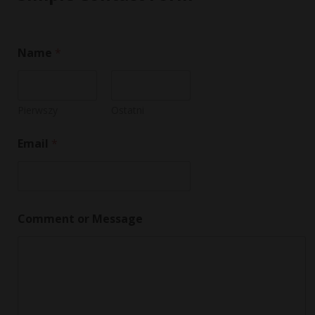
Name
*
Pierwszy
Ostatni
Email
*
C
Comment or Message
o
m
m
e
n
t
N