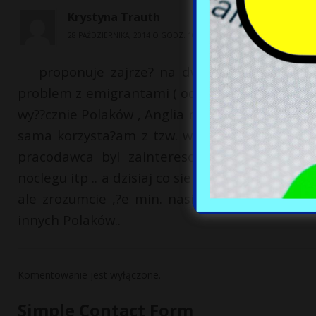
Krystyna Trauth
28 PAŹDZIERNIKA, 2014 O GODZ. 10:28 AM
proponuje zajrze? na dworce autobusowe i
problem z emigrantami ( od d?u?szego czasu dwo
wy??cznie Polaków , Anglia nie radzi sobie z emi
sama korzysta?am z tzw. work permit czyli z
pracodawca byl zainteresowany nie tylko z
noclegu itp .. a dzisiaj co sie dzieje… osobi?ci
ale zrozumcie ,?e min. nasi ludzi ( mniej zar
innych Polaków..
Komentowanie jest wyłączone.
Simple Contact Form