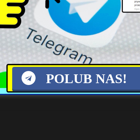
 kolejowe angielskich miast i zobaczy? w czym 
rce zamieni?y si? w wielkie sypialnie , nie dotycz
gracj? )… nikt z nas nie jecha? do UK nie maj?c pra
 pozwolenia na prace wydawane okresowo ) , wów
atrudnieniem danej osoby ale i zagwarantowa
POLUB NAS!
e nikomu nie ?a?uje wyjazdu do pracy poza granice Po
adni i bez znajomo?ci j?zyka) sa wykorzystywani p