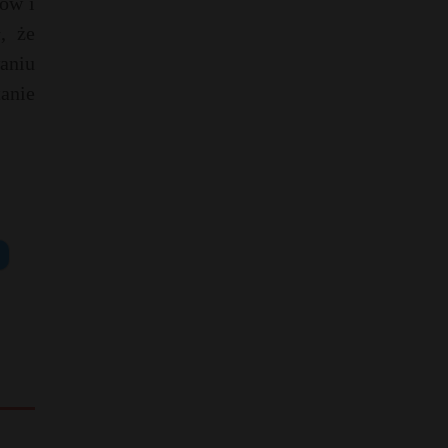
tów i
, że
aniu
tanie