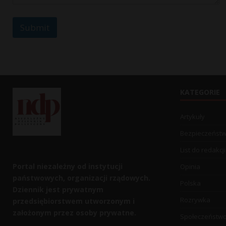
a
m
e
Submit
C
o
m
m
e
n
t
KATEGORIE
Artykuły
Bezpieczeńst
List do redakcji
Portal niezależny od instytucji
Opinia
państwowych, organizacji rządowych.
Polska
Dziennik jest prywatnym
Rozrywka
przedsiębiorstwem utworzonym i
założonym przez osoby prywatne.
Społeczeństw