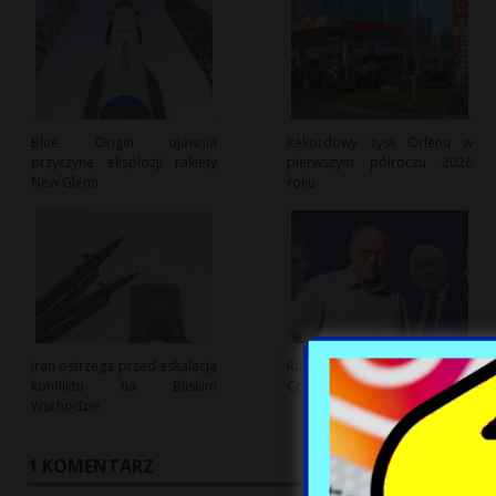
Blue Origin ujawnia
Rekordowy zysk Orlenu w
przyczynę eksplozji rakiety
pierwszym półroczu 2026
New Glenn
roku
Iran ostrzega przed eskalacją
Rosnące napięcia na prawicy:
konfliktu na Bliskim
Co czeka PiS po rozłamie?
Wschodzie
1 KOMENTARZ