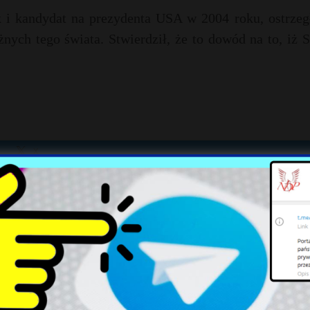
 i kandydat na prezydenta USA w 2004 roku, ostrzegł
ych tego świata. Stwierdził, że to dowód na to, iż S
X