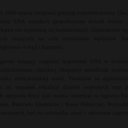
20–2040 muszą utrzymać pozycję supermocarstwa. Chcą
zez USA zasadach geopolityczny kształt świata. J
kanie nie wystraszą się konsekwencji. Generałowie w
jnych mających na celu utrzymanie wpływów St
głównie w Azji i Europie).
rogowie mogący zagrażać hegemonii USA w świecie
o zablokowaniu chińskiej ekspansji wszelkimi możli
owniku amerykańskiej armii. Tworzone są dyplomaty
ego na wypadek eskalacji działań wojennych oraz p
h apetytów Rosji (jak można mniemać w regionie Eu
nie, Państwie Islamskim i Korei Północnej. Wszystki
noczonych, być na celowniku armii i odczuwać zagroż