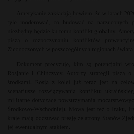
Amerykanie zakładają bowiem, że w la­tach 20
tyle moderować, co budować na narzuconych pr
niezbędny będzie ku temu konflikt globalny, Amery
piszą o rozpoczynaniu konfliktów prewency
Zjednoczonych w poszczególnych regionach świata (
Dokument precyzuje, kim są potencjalni w
Rosjanie i Chińczycy. Autorzy strategii piszą 
środkami. Rosja z kolei już teraz jest na cel
scenariusze rozwiązywania konfliktu ukraiński
militarne dotyczące powstrzymania mocarstwowyc
Środkowo-Wschodniej). Mowa jest też o Iraku, Ira
kraje mają odczuwać presję ze strony Stanów Zjed
jej ewentualnym atakiem.