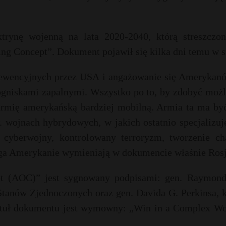
rynę wojenną na lata 2020-2040, którą streszczo
g Concept”. Dokument pojawił się kilka dni temu w si
rewencyjnych przez USA i angażowanie się Amerykan
 ogniskami zapalnymi. Wszystko po to, by zdobyć moż
rmię amerykańską bardziej mobilną. Armia ta ma być
. wojnach hybrydowych, w jakich ostatnio specjalizuj
, cyberwojny, kontrolowany terroryzm, tworzenie ch
roga Amerykanie wymieniają w dokumencie właśnie Ro
t (AOC)” jest sygnowany podpisami: gen. Raymond
tanów Zjednoczonych oraz gen. Davida G. Perkinsa, k
Tytuł dokumentu jest wymowny: „Win in a Complex Wo