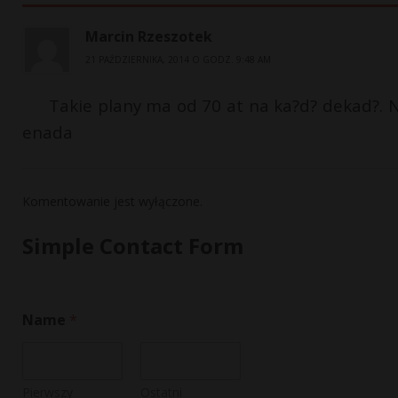
Marcin Rzeszotek
21 PAŹDZIERNIKA, 2014 O GODZ. 9:48 AM
Takie plany ma od 70 at na ka?d? dekad?. N
enada
Komentowanie jest wyłączone.
Simple Contact Form
M
Name
*
e
s
s
a
g
Pierwszy
Ostatni