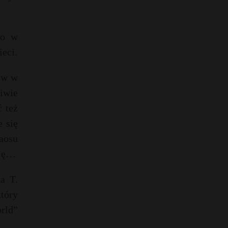
no w
eci.
ów w
liwie
 też
e się
aosu
sję…
a T.
tóry
rld”