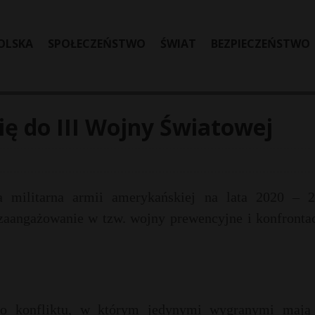
OLSKA
SPOŁECZEŃSTWO
ŚWIAT
BEZPIECZEŃSTWO
ię do III Wojny Światowej
a militarna armii amerykańskiej na lata 2020 – 2
zaangażowanie w tzw. wojny prewencyjne i konfrontac
ego konfliktu, w którym jedynymi wygranymi mają