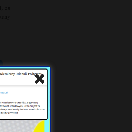
, że
tany