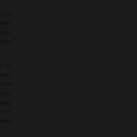
 nie
eśli
prost
anów
: to
wymi
czne
lany
ropy
e te
enie