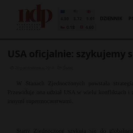
DZIENNIK
P
4.30
3.72
5.01
0.18
4.60
USA oficjalnie: szykujemy s
20 października, 2014
Świat
W Stanach Zjednoczonych powstała strategi
Przewiduje ona udział USA w wielu konfliktach i 
innymi supermocarstwami.
Stany Zjednoczone szykują się do globaln