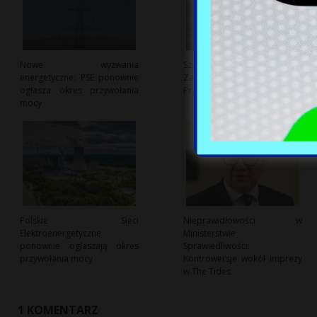
Nowe wyzwania
Szwedzki Sąd Przekazuje
energetyczne: PSE ponownie
Zatarty Statek Ukrainie:
ogłasza okres przywołania
Przełomowa Decyzja
mocy
Polskie Sieci
Nieprawidłowości w
Elektroenergetyczne
Ministerstwie
ponownie ogłaszają okres
Sprawiedliwości:
przywołania mocy
Kontrowersje wokół imprezy
w The Tides
1 KOMENTARZ