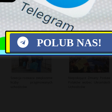
Konflikt wokół nominacji
Ostatni polski F-35
asesorów: Tusk podejmuje
wyprodukowany w USA
kontrowersyjną decyzję
wznosi się w niebo
POLUB NAS!
Szwecja rozważa zwiększenie
Niepokojące Zmiany Postaw
liczby przyjmowanych
Polaków wobec Ukraińskich
uchodźców
Uchodźców