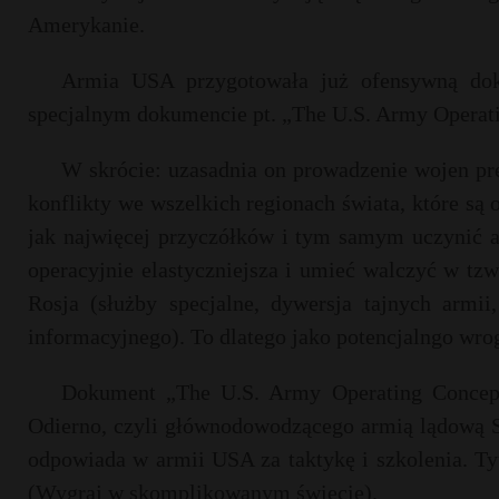
Amerykanie.
Armia USA przygotowała już ofensywną dokt
specjalnym dokumencie pt. „The U.S. Army Operatin
W skrócie: uzasadnia on prowadzenie wojen p
konflikty we wszelkich regionach świata, które są
jak najwięcej przyczółków i tym samym uczynić a
operacyjnie elastyczniejsza i umieć walczyć w tzw
Rosja (służby specjalne, dywersja tajnych armii
informacyjnego). To dlatego jako potencjalngo w
Dokument „The U.S. Army Operating Concep
Odierno, czyli głównodowodzącego armią lądową S
odpowiada w armii USA za taktykę i szkolenia. 
(Wygraj w skomplikowanym świecie).