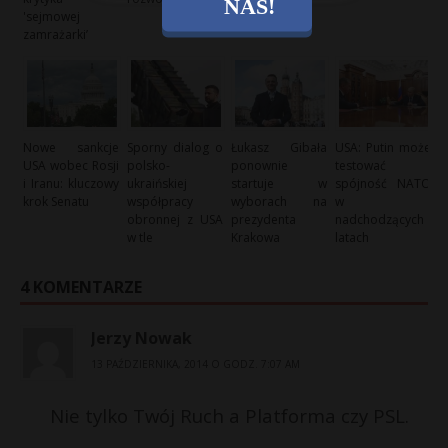
NAS!
'sejmowej
zamrażarki’
Nowe sankcje
Sporny dialog o
Łukasz Gibała
USA: Putin może
USA wobec Rosji
polsko-
ponownie
testować
i Iranu: kluczowy
ukraińskiej
startuje w
spójność NATO
krok Senatu
współpracy
wyborach na
w
obronnej z USA
prezydenta
nadchodzących
w tle
Krakowa
latach
4 KOMENTARZE
Jerzy Nowak
13 PAŹDZIERNIKA, 2014 O GODZ. 7:07 AM
Nie tylko Twój Ruch a Platforma czy PSL.