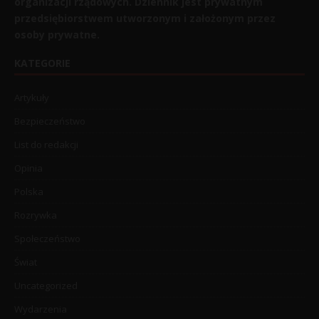
organizacji rządowych. Dziennik jest prywatnym
przedsiębiorstwem utworzonym i założonym przez
osoby prywatne.
KATEGORIE
Artykuły
Bezpieczeństwo
List do redakcji
Opinia
Polska
Rozrywka
Społeczeństwo
Świat
Uncategorized
Wydarzenia