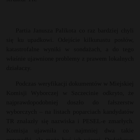
Partia Janusza Palikota co raz bardziej chyli
się ku upadkowi. Odejście kilkunastu posłów,
katastrofalne wyniki w sondażach, a do tego
właśnie ujawnione problemy z prawem lokalnych
działaczy.
Podczas weryfikacji dokumentów w Miejskiej
Komisji Wyborczej w Szczecinie odkryto, że
najprawdopodobniej doszło do fałszerstw
wyborczych – na listach poparciach kandydatów
TR znalazły się nazwiska i PESEL-e zmarłych.
Komisja ujawniła co najmniej dwa takie
przypadki, ale może być ich więcej. Dodatkowo