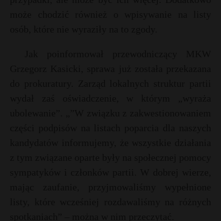
P
może chodzić również o wpisywanie na listy
osób, które nie wyraziły na to zgody.
Jak poinformował przewodniczący MKW
E
Grzegorz Kasicki, sprawa już została przekazana
do prokuratury. Zarząd lokalnych struktur partii
i
wydał zaś oświadczenie, w którym „wyraża
l
ubolewanie”. „”W związku z zakwestionowaniem
części podpisów na listach poparcia dla naszych
kandydatów informujemy, że wszystkie działania
z tym związane oparte były na społecznej pomocy
*
sympatyków i członków partii. W dobrej wierze,
r
mając zaufanie, przyjmowaliśmy wypełnione
listy, które wcześniej rozdawaliśmy na różnych
s
s
spotkaniach” – można w nim przeczytać.