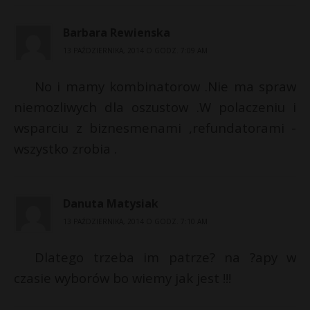
Barbara Rewienska
13 PAŹDZIERNIKA, 2014 O GODZ. 7:09 AM
No i mamy kombinatorow .Nie ma spraw
niemozliwych dla oszustow .W polaczeniu i
wsparciu z biznesmenami ,refundatorami -
wszystko zrobia .
Danuta Matysiak
13 PAŹDZIERNIKA, 2014 O GODZ. 7:10 AM
Dlatego trzeba im patrze? na ?apy w
czasie wyborów bo wiemy jak jest !!!