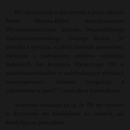
t
Po oskarżeniach o fałszerstwa z partii odeszła
r
Marta Marska-Błahy, dotychczasowwa
s
Wiceprzewodnicząca Zarządu Wojewódzkiego
s
Zachodniopomorskiego Twojego Ruchu. „W
związku z sytuacją, w jakiej zostałam postawiona,
związaną z podstawami odmowy rejestracji
niektórych list Komitetu Wyborczego TR w
zachodniopomorskim w nadchodzących wyborach
samorządowych, składam rezygnację z
członkostwa w partii” – napisała w komunikacie.
Wszystko wskazuje na to, że TR nie wystawi
w Szczecinie ani kandydatów na radnych, ani
kandydata na prezydenta.