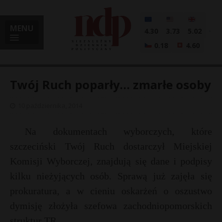
MENU
4.30
3.73
5.02
0.18
4.60
Twój Ruch poparły… zmarłe osoby
10 października, 2014
i
Na dokumentach wyborczych, które
szczeciński Twój Ruch dostarczył Miejskiej
l
Komisji Wyborczej, znajdują się dane i podpisy
kilku nieżyjących osób. Sprawą już zajęła się
prokuratura, a w cieniu oskarżeń o oszustwo
dymisję złożyła szefowa zachodniopomorskich
struktur TR.